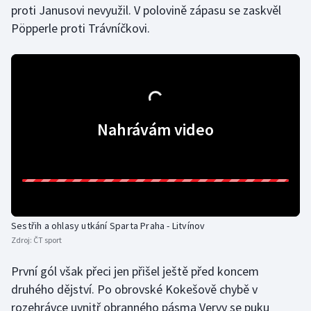
proti Janusovi nevyužil. V polovině zápasu se zaskvěl
Olympijské hry
Pöpperle proti Trávníčkovi.
Parasport
Plavání
Plážový volejbal
Nahrávám video
Ragby
Rychlobruslení
Rychlostní kanoistika
Sestřih a ohlasy utkání Sparta Praha - Litvínov
Zdroj:
ČT sport
Short track
První gól však přeci jen přišel ještě před koncem
Sportovní střelba
druhého dějství. Po obrovské Kokešově chybě v
rozehrávce uvnitř obranného pásma Vervy se puku