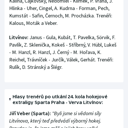
Kalina, Čajkovský, Nedomlel - Klimek, P. Vrána, J.
Hlinka - Uher, Cingel, A. Kudrna - Forman, Pech,
Kumstát - Safin, Černoch, M. Procházka. Trenéři:
Kalous, Moták a Veber.
Litvínov:
Janus - Gula, Kubát, T. Pavelka, Sörvik, F.
Pavlík, Z. Sklenička, Kokeš - Stříbrný, V. Hübl, Lukeš
- M. Hanzl, R. Hanzl, J. Černý - M. Hořava, K.
Reichel, Trávníček - Jurčík, Válek, Gerhát. Trenéři:
Rulík, D. Stránský a Šlégr.
Hlasy trenérů po utkání 24. kola hokejové
extraligy Sparta Praha - Verva Litvínov:
Jiří Veber (Sparta):
"Byli jsme si vědomi síly
Litvínova, který teď předvádí výborný hokej.