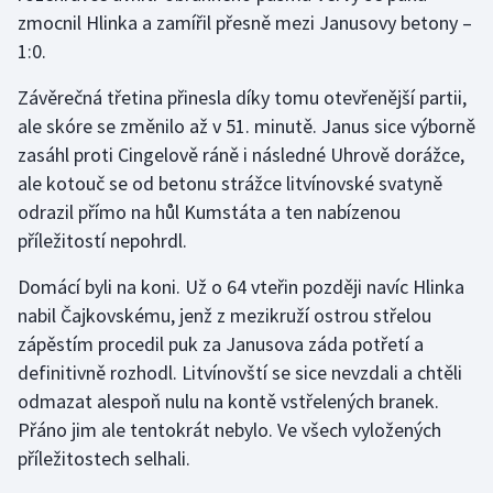
Stolní tenis
zmocnil Hlinka a zamířil přesně mezi Janusovy betony –
1:0.
Triatlon
Závěrečná třetina přinesla díky tomu otevřenější partii,
Veslování
ale skóre se změnilo až v 51. minutě. Janus sice výborně
zasáhl proti Cingelově ráně i následné Uhrově dorážce,
Vodní slalom
ale kotouč se od betonu strážce litvínovské svatyně
odrazil přímo na hůl Kumstáta a ten nabízenou
Volejbal
příležitostí nepohrdl.
Ostatní
Domácí byli na koni. Už o 64 vteřin později navíc Hlinka
nabil Čajkovskému, jenž z mezikruží ostrou střelou
zápěstím procedil puk za Janusova záda potřetí a
definitivně rozhodl. Litvínovští se sice nevzdali a chtěli
odmazat alespoň nulu na kontě vstřelených branek.
Přáno jim ale tentokrát nebylo. Ve všech vyložených
příležitostech selhali.