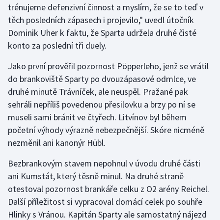
trénujeme defenzivní činnost a myslím, že se to teď v
těch posledních zápasech i projevilo," uvedl útočník
Gymnastika
Dominik Uher k faktu, že Sparta udržela druhé čisté
konto za poslední tři duely.
Házená
Jako první prověřil pozornost Pöpperleho, jenž se vrátil
Jezdectví
do brankoviště Sparty po dvouzápasové odmlce, ve
druhé minutě Trávníček, ale neuspěl. Pražané pak
Judo
sehráli nepříliš povedenou přesilovku a brzy po ní se
museli sami bránit ve čtyřech. Litvínov byl během
Krasobruslení
početní výhody výrazně nebezpečnější. Skóre nicméně
Lezení
nezměnil ani kanonýr Hübl.
Bezbrankovým stavem nepohnul v úvodu druhé části
Lyže a snowboard
ani Kumstát, který těsně minul. Na druhé straně
Moderní pětiboj
otestoval pozornost brankáře celku z O2 arény Reichel.
Další příležitost si vypracoval domácí celek po souhře
Motorsport
Hlinky s Vránou. Kapitán Sparty ale samostatný nájezd