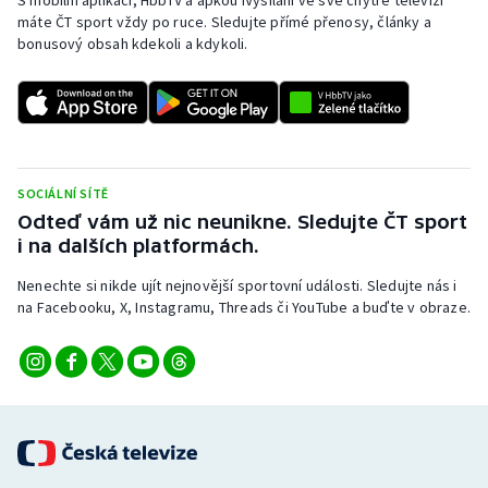
S mobilní aplikací, HbbTV a apkou iVysílání ve své chytré televizi
máte ČT sport vždy po ruce. Sledujte přímé přenosy, články a
bonusový obsah kdekoli a kdykoli.
SOCIÁLNÍ SÍTĚ
Odteď vám už nic neunikne. Sledujte ČT sport
i na dalších platformách.
Nenechte si nikde ujít nejnovější sportovní události. Sledujte nás i
na Facebooku, X, Instagramu, Threads či YouTube a buďte v obraze.