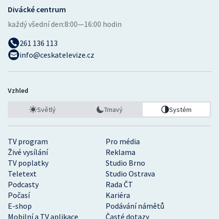
Divácké centrum
každý všední den:
8:00—16:00 hodin
261 136 113
info@ceskatelevize.cz
Vzhled
Světlý
Tmavý
Systém
TV program
Pro média
Živé vysílání
Reklama
TV poplatky
Studio Brno
Teletext
Studio Ostrava
Podcasty
Rada ČT
Počasí
Kariéra
E-shop
Podávání námětů
Mobilní a TV aplikace
Časté dotazy