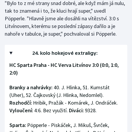
"Bylo to z mé strany snad dobré, ale když mám já nulu,
tak to znamená i to, že kluci hrají super," uvedl
Pöpperle. "Hlavně jsme ale dosáhli na vítězství. 3:0 s
Litvínovem, kterému se poslední zápasy dařilo a je
nahoře v tabulce, je super," pochvaloval si Pöpperle.
24. kolo hokejové extraligy:
HC Sparta Praha - HC Verva Litvínov 3:0 (0:0, 1:0,
2:0)
Branky a nahrávky:
40. J. Hlinka, 51. Kumstát
(Uher), 52. Čajkovský (J. Hlinka, Nedomlel).
Rozhodčí:
Hribik, Pražák - Komárek, J. Ondráček.
Vyloučení:
4:6. Bez využití.
Diváci:
9328.
Sparta:
Pöpperle - Piskáček, J. Mikuš, Švrček,