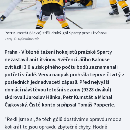
Baseball a softbal
Soutěže
Basketbal
Historické návraty
Biatlon
Aplikace ČT sport
Petr Kumstát (vlevo) střílí druhý gól Sparty proti Litvínovu
Zdroj:
ČTK/Šimánek Vít
Boby a skeleton
AZ kvíz
Praha - Vítězné tažení hokejistů pražské Sparty
nezastavil ani Litvínov. Svěřenci Jiřího Kalouse
Box
zvítězili 3:0 a zisk plného počtu bodů zaznamenali
Curling
potřetí v řadě. Verva naopak prohrála teprve čtvrtý z
posledních jednadvaceti zápasů. Před nejvyšší
Dostihy
domácí návštěvou letošní sezony (9328 diváků)
skórovali Jaroslav Hlinka, Petr Kumstát a Michal
Florbal
Čajkovský. Čisté konto si připsal Tomáš Pöpperle.
Futsal
"Řekli jsme si, že těch gólů dostáváme opravdu moc a
kolikrát to jsou opravdu zbytečné chyby. Hodně
Golf