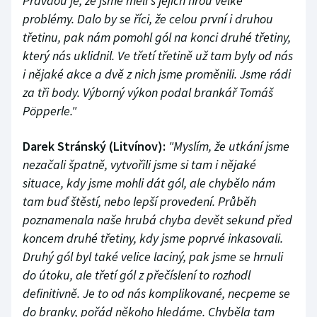
Pravdou je, že jsme měli s jejich hrou velké
problémy. Dalo by se říci, že celou první i druhou
třetinu, pak nám pomohl gól na konci druhé třetiny,
který nás uklidnil. Ve třetí třetině už tam byly od nás
i nějaké akce a dvě z nich jsme proměnili. Jsme rádi
za tři body. Výborný výkon podal brankář Tomáš
Pöpperle."
Darek Stránský (Litvínov):
"Myslím, že utkání jsme
nezačali špatně, vytvořili jsme si tam i nějaké
situace, kdy jsme mohli dát gól, ale chybělo nám
tam buď štěstí, nebo lepší provedení. Průběh
poznamenala naše hrubá chyba devět sekund před
koncem druhé třetiny, kdy jsme poprvé inkasovali.
Druhý gól byl také velice laciný, pak jsme se hrnuli
do útoku, ale třetí gól z přečíslení to rozhodl
definitivně. Je to od nás komplikované, necpeme se
do branky, pořád někoho hledáme. Chyběla tam