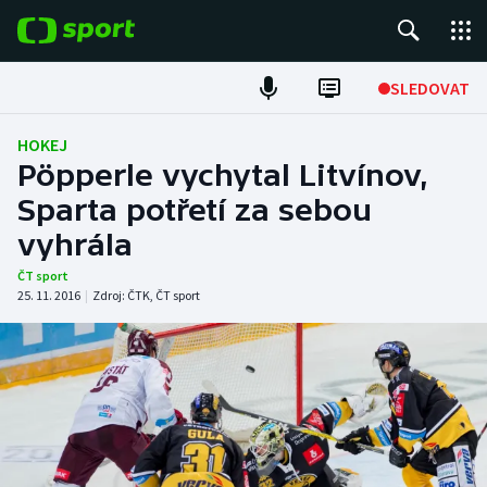
POPULÁRNÍ
SLEDOVAT
Fotbal
HOKEJ
Pöpperle vychytal Litvínov,
Hokej
Sparta potřetí za sebou
vyhrála
Tenis
ČT sport
Atletika
25. 11. 2016
|
Zdroj:
ČTK
,
ČT sport
Cyklistika
DALŠÍ SPORTY
Americký fotbal
NEPŘEHLÉDNĚTE