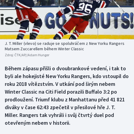
Baseball a softbal
Soutěže
Basketbal
Historické návraty
Biatlon
Aplikace ČT sport
J. T. Miller (vlevo) se raduje se spoluhráčem z New Yorku Rangers
Boby a skeleton
AZ kvíz
Matsem Zuccarellem během Winter Classic
Zdroj:
ČTK/AP//Adam Hunger
Box
Během zápasu přišli o dvoubrankové vedení, i tak to
byli ale hokejisté New Yorku Rangers, kdo vstoupil do
Curling
roku 2018 vítězstvím. V utkání pod širým nebem
Dostihy
Winter Classic na Citi Field porazili Buffalo 3:2 po
prodloužení. Triumf klubu z Manhattanu před 41 821
Florbal
diváky v čase 62:43 zpečetil v přesilové hře J. T.
Miller. Rangers tak vyhráli i svůj čtvrtý duel pod
Futsal
otevřeným nebem v historii.
Golf