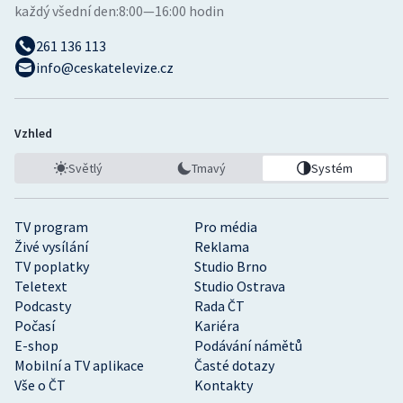
každý všední den:
8:00—16:00 hodin
261 136 113
info@ceskatelevize.cz
Vzhled
Světlý
Tmavý
Systém
TV program
Pro média
Živé vysílání
Reklama
TV poplatky
Studio Brno
Teletext
Studio Ostrava
Podcasty
Rada ČT
Počasí
Kariéra
E-shop
Podávání námětů
Mobilní a TV aplikace
Časté dotazy
Vše o ČT
Kontakty