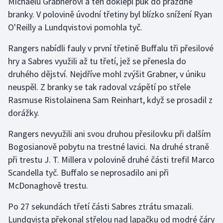
Michaelu Grabnerovi a ten doklepl puk do prázdné
branky. V polovině úvodní třetiny byl blízko snížení Ryan
Olympijské hry
O'Reilly a Lundqvistovi pomohla tyč.
Parasport
Rangers nabídli fauly v první třetině Buffalu tři přesilové
hry a Sabres využili až tu třetí, jež se přenesla do
Plavání
druhého dějství. Nejdříve mohl zvýšit Grabner, v úniku
neuspěl. Z branky se tak radoval vzápětí po střele
Plážový volejbal
Rasmuse Ristolainena Sam Reinhart, když se prosadil z
Ragby
dorážky.
Rangers nevyužili ani svou druhou přesilovku při dalším
Rychlobruslení
Bogosianově pobytu na trestné lavici. Na druhé straně
Rychlostní kanoistika
při trestu J. T. Millera v polovině druhé části trefil Marco
Scandella tyč. Buffalo se neprosadilo ani při
Short track
McDonaghově trestu.
Po 27 sekundách třetí části Sabres ztrátu smazali.
Sportovní střelba
Lundqvista překonal střelou nad lapačku od modré čáry