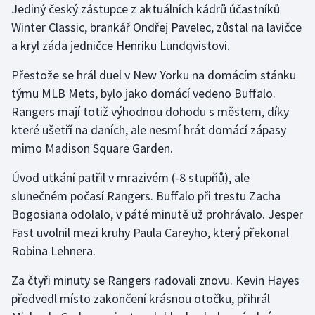
Jediný český zástupce z aktuálních kádrů účastníků
Winter Classic, brankář Ondřej Pavelec, zůstal na lavičce
Gymnastika
a kryl záda jedničce Henriku Lundqvistovi.
Házená
Přestože se hrál duel v New Yorku na domácím stánku
týmu MLB Mets, bylo jako domácí vedeno Buffalo.
Jezdectví
Rangers mají totiž výhodnou dohodu s městem, díky
které ušetří na daních, ale nesmí hrát domácí zápasy
Judo
mimo Madison Square Garden.
Krasobruslení
Úvod utkání patřil v mrazivém (-8 stupňů), ale
slunečném počasí Rangers. Buffalo při trestu Zacha
Lezení
Bogosiana odolalo, v páté minutě už prohrávalo. Jesper
Fast uvolnil mezi kruhy Paula Careyho, který překonal
Lyže a snowboard
Robina Lehnera.
Moderní pětiboj
Za čtyři minuty se Rangers radovali znovu. Kevin Hayes
předvedl místo zakončení krásnou otočku, přihrál
Motorsport