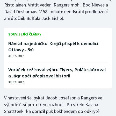
Stolní tenis
Ristolainen. Vrátit vedení Rangers mohli Boo Nieves a
David Desharnais. V 58. minutě neodvrátil prodloužení
Triatlon
ani útočník Buffala Jack Eichel.
Veslování
SOUVISEJÍCÍ ČLÁNKY
Vodní slalom
Návrat na jedničku. Krejčí přispěl k demolici
Ottawy - 5:0
Volejbal
31. 12. 2017
Ostatní
Voráček režíroval výhru Flyers, Polák skóroval
a Jágr opět přepisoval historii
30. 12. 2017
V nastavení šel pykat Jacob Josefson a Rangers ve
výhodě čtyř proti třem rozhodli. Po střele Kavina
Shatttenkirka dorazil puk bekhendem do odkryté