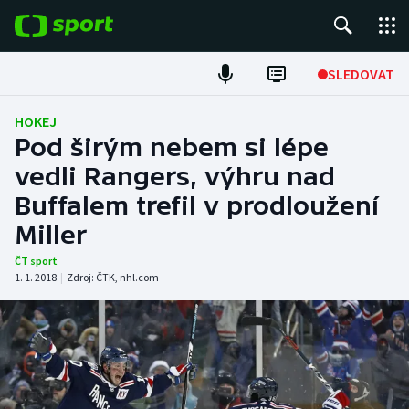
POPULÁRNÍ
SLEDOVAT
Fotbal
HOKEJ
Pod širým nebem si lépe
Hokej
vedli Rangers, výhru nad
Buffalem trefil v prodloužení
Tenis
Miller
Atletika
ČT sport
1. 1. 2018
|
Zdroj:
ČTK
,
nhl.com
Cyklistika
DALŠÍ SPORTY
Americký fotbal
NEPŘEHLÉDNĚTE