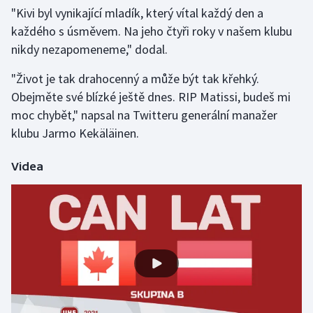
"Kivi byl vynikající mladík, který vítal každý den a
Olympijské hry
každého s úsměvem. Na jeho čtyři roky v našem klubu
nikdy nezapomeneme," dodal.
Parasport
"Život je tak drahocenný a může být tak křehký.
Plavání
Obejměte své blízké ještě dnes. RIP Matissi, budeš mi
moc chybět," napsal na Twitteru generální manažer
Plážový volejbal
klubu Jarmo Kekäläinen.
Ragby
Videa
Rychlobruslení
Rychlostní kanoistika
Short track
Sportovní střelba