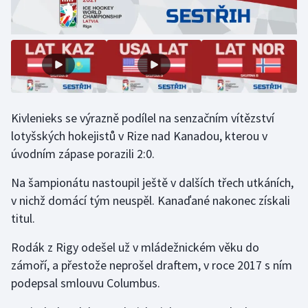
Stolní tenis
Triatlon
Veslování
Vodní slalom
Kivlenieks se výrazně podílel na senzačním vítězství
lotyšských hokejistů v Rize nad Kanadou, kterou v
Volejbal
úvodním zápase porazili 2:0.
Ostatní
Na šampionátu nastoupil ještě v dalších třech utkáních,
v nichž domácí tým neuspěl. Kanaďané nakonec získali
titul.
Rodák z Rigy odešel už v mládežnickém věku do
zámoří, a přestože neprošel draftem, v roce 2017 s ním
podepsal smlouvu Columbus.