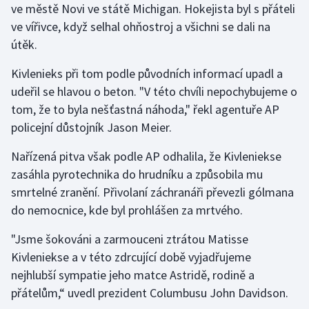
ve městě Novi ve státě Michigan. Hokejista byl s přáteli
ve vířivce, když selhal ohňostroj a všichni se dali na
Gymnastika
útěk.
Házená
Kivlenieks při tom podle původních informací upadl a
udeřil se hlavou o beton. "V této chvíli nepochybujeme o
Jezdectví
tom, že to byla nešťastná náhoda," řekl agentuře AP
policejní důstojník Jason Meier.
Judo
Nařízená pitva však podle AP odhalila, že Kivleniekse
Krasobruslení
zasáhla pyrotechnika do hrudníku a způsobila mu
smrtelné zranění. Přivolaní záchranáři převezli gólmana
Lezení
do nemocnice, kde byl prohlášen za mrtvého.
Lyže a snowboard
"Jsme šokováni a zarmouceni ztrátou Matisse
Kivleniekse a v této zdrcující době vyjadřujeme
Moderní pětiboj
nejhlubší sympatie jeho matce Astridě, rodině a
přátelům,“ uvedl prezident Columbusu John Davidson.
Motorsport