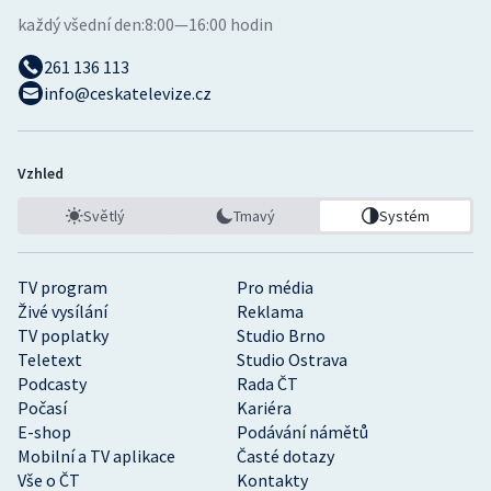
každý všední den:
8:00—16:00 hodin
261 136 113
info@ceskatelevize.cz
Vzhled
Světlý
Tmavý
Systém
TV program
Pro média
Živé vysílání
Reklama
TV poplatky
Studio Brno
Teletext
Studio Ostrava
Podcasty
Rada ČT
Počasí
Kariéra
E-shop
Podávání námětů
Mobilní a TV aplikace
Časté dotazy
Vše o ČT
Kontakty