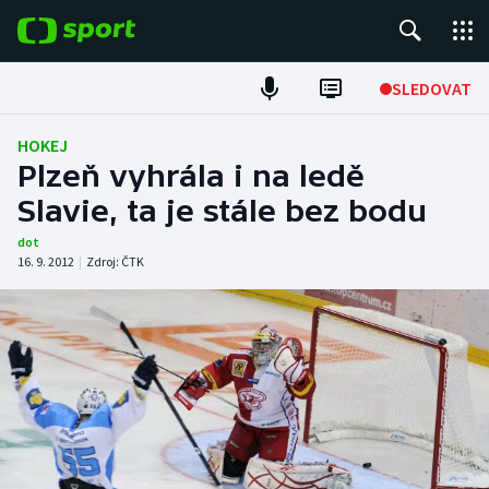
POPULÁRNÍ
SLEDOVAT
Fotbal
HOKEJ
Plzeň vyhrála i na ledě
Hokej
Slavie, ta je stále bez bodu
Tenis
dot
16. 9. 2012
|
Zdroj:
ČTK
Atletika
Cyklistika
DALŠÍ SPORTY
Americký fotbal
NEPŘEHLÉDNĚTE