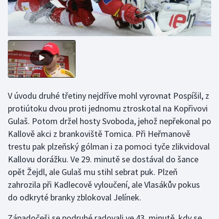
Olympijské hry
Parasport
Plavání
Plážový volejbal
V úvodu druhé třetiny nejdříve mohl vyrovnat Pospíšil, z
protiútoku dvou proti jednomu ztroskotal na Kopřivovi
Ragby
Gulaš. Potom držel hosty Svoboda, jehož nepřekonal po
Rychlobruslení
Kallově akci z brankoviště Tomica. Při Heřmanově
trestu pak plzeňský gólman i za pomoci tyče zlikvidoval
Rychlostní kanoistika
Kallovu dorážku. Ve 29. minutě se dostával do šance
opět Žejdl, ale Gulaš mu stihl sebrat puk. Plzeň
Short track
zahrozila při Kadlecově vyloučení, ale Vlasákův pokus
do odkryté branky zblokoval Jelínek.
Sportovní střelba
Západočeši se podruhé radovali ve 43. minutě, kdy se