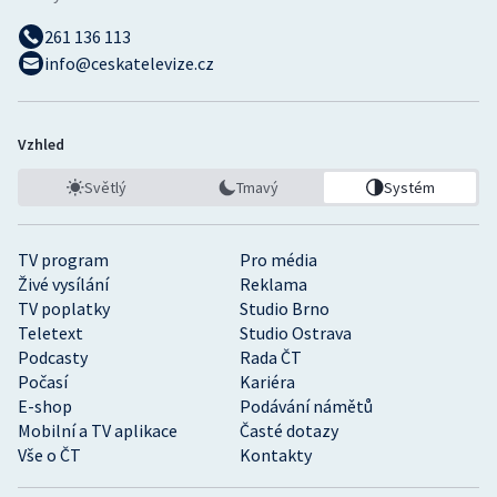
261 136 113
info@ceskatelevize.cz
Vzhled
Světlý
Tmavý
Systém
TV program
Pro média
Živé vysílání
Reklama
TV poplatky
Studio Brno
Teletext
Studio Ostrava
Podcasty
Rada ČT
Počasí
Kariéra
E-shop
Podávání námětů
Mobilní a TV aplikace
Časté dotazy
Vše o ČT
Kontakty