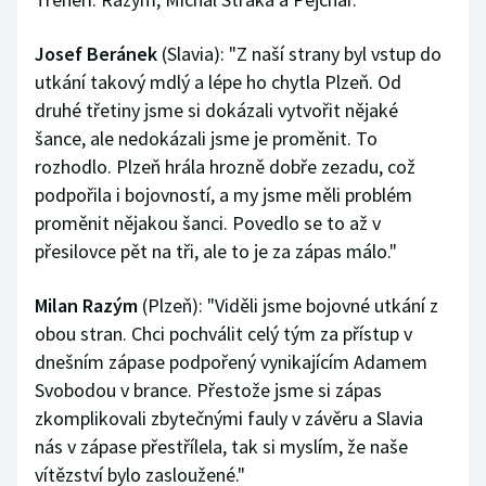
Josef Beránek
(Slavia): "Z naší strany byl vstup do
utkání takový mdlý a lépe ho chytla Plzeň. Od
druhé třetiny jsme si dokázali vytvořit nějaké
šance, ale nedokázali jsme je proměnit. To
rozhodlo. Plzeň hrála hrozně dobře zezadu, což
podpořila i bojovností, a my jsme měli problém
proměnit nějakou šanci. Povedlo se to až v
přesilovce pět na tři, ale to je za zápas málo."
Milan Razým
(Plzeň): "Viděli jsme bojovné utkání z
obou stran. Chci pochválit celý tým za přístup v
dnešním zápase podpořený vynikajícím Adamem
Svobodou v brance. Přestože jsme si zápas
zkomplikovali zbytečnými fauly v závěru a Slavia
nás v zápase přestřílela, tak si myslím, že naše
vítězství bylo zasloužené."