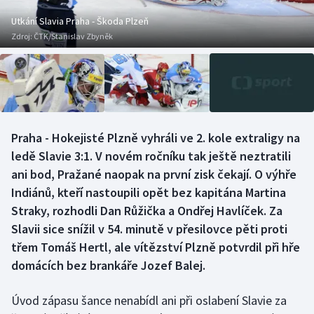
Baseball a softbal
Soutěže
Utkání Slavia Praha - Škoda Plzeň
Zdroj:
ČTK/Stanislav Zbyněk
Basketbal
Historické návraty
Biatlon
Aplikace ČT sport
Boby a skeleton
AZ kvíz
Praha - Hokejisté Plzně vyhráli ve 2. kole extraligy na
Box
ledě Slavie 3:1. V novém ročníku tak ještě neztratili
ani bod, Pražané naopak na první zisk čekají. O výhře
Curling
Indiánů, kteří nastoupili opět bez kapitána Martina
Straky, rozhodli Dan Růžička a Ondřej Havlíček. Za
Dostihy
Slavii sice snížil v 54. minutě v přesilovce pěti proti
Florbal
třem Tomáš Hertl, ale vítězství Plzně potvrdil při hře
domácích bez brankáře Jozef Balej.
Futsal
Úvod zápasu šance nenabídl ani při oslabení Slavie za
Golf