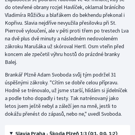
Stolní tenis
do otevřené obrany rozjel Havlíček, oklamal bránícího
Vladimíra Růžičku a blafákem do bekhendu překonal i
Triatlon
Kopřivu. Slavia nejdříve nevyužila přesilovku při St.
Pierrově vyloučení, ale v pěti proti třem po trestech Lva
Veslování
na dvě plus dvě minuty a následném nedovoleném
zákroku Marušáka už skóroval Hertl. Osm vteřin před
Vodní slalom
koncem ale zpečetil výhru hostů do prázdné branky
Balej.
Volejbal
Brankář Plzně Adam Svoboda svůj tým podržel 31
Ostatní
úspěšnými zákroky. "Cítím se dobře celou přípravu.
Hodně se trénovalo, už jsme starší, hlídám si jídelníček
a podle toho dopadly i testy. Tak natrénovaný jako
letos jsem ještě nebyl a záleží jen na mně, jestli to
dokážu přenést do zápasů, nebo ne," uvedl Svoboda.
Slavia Praha - Škoda Plzeň 1:3 (0:1, 0:0, 1:2)