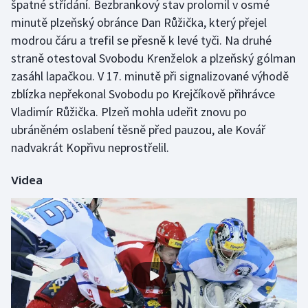
špatné střídání. Bezbrankový stav prolomil v osmé
minutě plzeňský obránce Dan Růžička, který přejel
Gymnastika
modrou čáru a trefil se přesně k levé tyči. Na druhé
straně otestoval Svobodu Krenželok a plzeňský gólman
Házená
zasáhl lapačkou. V 17. minutě při signalizované výhodě
zblízka nepřekonal Svobodu po Krejčíkově přihrávce
Jezdectví
Vladimír Růžička. Plzeň mohla udeřit znovu po
ubráněném oslabení těsně před pauzou, ale Kovář
Judo
nadvakrát Kopřivu neprostřelil.
Krasobruslení
Videa
Lezení
Lyže a snowboard
Moderní pětiboj
Motorsport