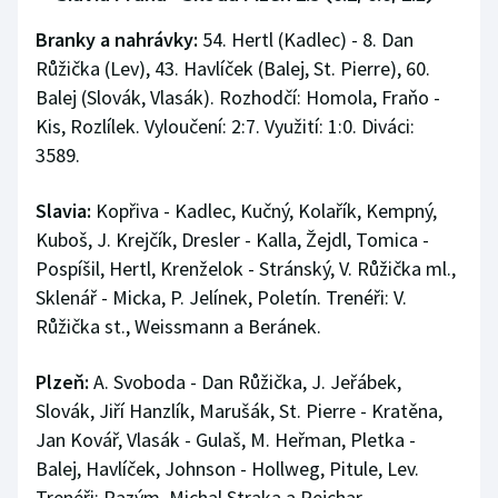
Branky a nahrávky:
54. Hertl (Kadlec) - 8. Dan
Růžička (Lev), 43. Havlíček (Balej, St. Pierre), 60.
Balej (Slovák, Vlasák). Rozhodčí: Homola, Fraňo -
Kis, Rozlílek. Vyloučení: 2:7. Využití: 1:0. Diváci:
3589.
Slavia:
Kopřiva - Kadlec, Kučný, Kolařík, Kempný,
Kuboš, J. Krejčík, Dresler - Kalla, Žejdl, Tomica -
Pospíšil, Hertl, Krenželok - Stránský, V. Růžička ml.,
Sklenář - Micka, P. Jelínek, Poletín. Trenéři: V.
Růžička st., Weissmann a Beránek.
Plzeň:
A. Svoboda - Dan Růžička, J. Jeřábek,
Slovák, Jiří Hanzlík, Marušák, St. Pierre - Kratěna,
Jan Kovář, Vlasák - Gulaš, M. Heřman, Pletka -
Balej, Havlíček, Johnson - Hollweg, Pitule, Lev.
Trenéři: Razým, Michal Straka a Pejchar.