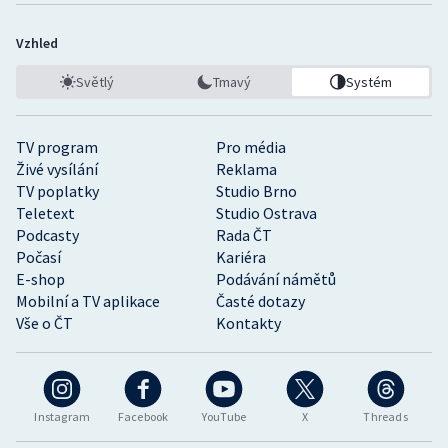
Vzhled
Světlý
Tmavý
Systém
TV program
Pro média
Živé vysílání
Reklama
TV poplatky
Studio Brno
Teletext
Studio Ostrava
Podcasty
Rada ČT
Počasí
Kariéra
E-shop
Podávání námětů
Mobilní a TV aplikace
Časté dotazy
Vše o ČT
Kontakty
Instagram
Facebook
YouTube
X
Threads