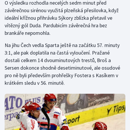
O výsledku rozhodla necelých sedm minut před
Olympijské hry
závěrečnou sirénou využitá plzeňská přesilovka, když
ideální křížnou přihrávku Sýkory zblízka přetavil ve
Parasport
vítězný gól Duda. Pardubicím závěrečná hra bez
brankáře nepomohla.
Plavání
Na jihu Čech vedla Sparta ještě na začátku 57. minuty
Plážový volejbal
3:1, ale pak doplatila na častá vyloučení. Pražané
dostali celkem 14 dvouminutových trestů, Broš a
Ragby
Sersen dokonce shodně desetiminutové, ale osudové
pro ně byli především prohřešky Fostera s Kasíkem v
Rychlobruslení
krátkém sledu v 56. minutě.
Rychlostní kanoistika
Short track
Sportovní střelba