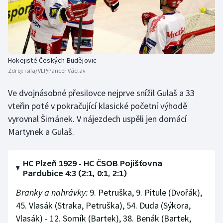
Stolní tenis
Triatlon
Veslování
Hokejisté Českých Budějovic
Zdroj:
isifa/VLP/Pancer Václav
Vodní slalom
Ve dvojnásobné přesilovce nejprve snížil Gulaš a 33
Volejbal
vteřin poté v pokračující klasické početní výhodě
vyrovnal Šimánek. V nájezdech uspěli jen domácí
Ostatní
Martynek a Gulaš.
HC Plzeň 1929 - HC ČSOB Pojišťovna
Pardubice 4:3 (2:1, 0:1, 2:1)
Branky a nahrávky:
9. Petruška, 9. Pitule (Dvořák),
45. Vlasák (Straka, Petruška), 54. Duda (Sýkora,
Vlasák) - 12. Somík (Bartek), 38. Benák (Bartek,