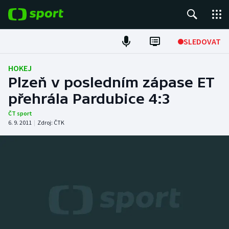
POPULÁRNÍ
SLEDOVAT
Fotbal
HOKEJ
Plzeň v posledním zápase ET
Hokej
přehrála Pardubice 4:3
Tenis
ČT sport
6. 9. 2011
|
Zdroj:
ČTK
Atletika
Cyklistika
DALŠÍ SPORTY
Americký fotbal
NEPŘEHLÉDNĚTE