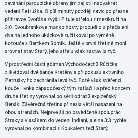
zaváhání pardubické obrany jim zajistil nadvakrát
vedení Petruška. O půl minuty později navíc po přesné
Gymnastika
přihrávce Dvořáka zvýšil Pitule střelou z mezikruží na
2:0. Dvoubrankové manko hosty probudilo a přečíslení
Házená
dva na jednoho ukázkově zužitkoval po výměně
kotouče s Bartkem Somík. Ještě v první třetině mohl
Jezdectví
srovnat stav Starý, jeho střelu však zastavila tyč.
Judo
V prostřední části gólman Východočechů Růžička
zlikvidoval dvě šance Kratěny a při pokusu aktivního
Krasobruslení
Petrušky ho zachránila levá tyč. Poté však svěřenci
kouče Hynka západočeský tým zatlačili a před koncem
Lezení
druhé třetiny vyrovnal po sérii odrazů explzeňský
Lyže a snowboard
Benák. Závěrečná třetina přinesla větší nasazení na
obou stranách. Nejprve šli po osvědčené spolupráci
Moderní pětiboj
Straky s Vlasákem do vedení Indiáni, ale na 3:3 rychle
vyrovnal po kombinaci s Koukalem tečí Starý.
Motorsport