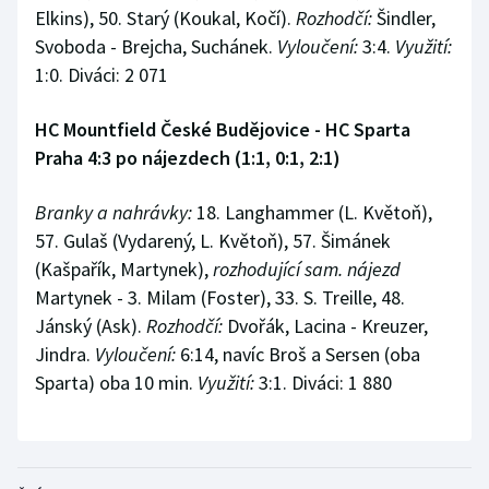
Elkins), 50. Starý (Koukal, Kočí).
Rozhodčí:
Šindler,
Svoboda - Brejcha, Suchánek.
Vyloučení:
3:4.
Využití:
1:0. Diváci: 2 071
HC Mountfield České Budějovice - HC Sparta
Praha 4:3 po nájezdech (1:1, 0:1, 2:1)
Branky a nahrávky:
18. Langhammer (L. Květoň),
57. Gulaš (Vydarený, L. Květoň), 57. Šimánek
(Kašpařík, Martynek),
rozhodující sam. nájezd
Martynek - 3. Milam (Foster), 33. S. Treille, 48.
Jánský (Ask).
Rozhodčí:
Dvořák, Lacina - Kreuzer,
Jindra.
Vyloučení:
6:14, navíc Broš a Sersen (oba
Sparta) oba 10 min.
Využití:
3:1. Diváci: 1 880