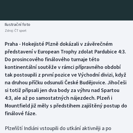
Baseball a softbal
Soutěže
Basketbal
Historické návraty
Ilustrační foto
Zdroj:
ČT sport
Biatlon
Aplikace ČT sport
Praha - Hokejisté Plzně dokázali v závěrečném
Boby a skeleton
AZ kvíz
představení v European Trophy zdolat Pardubice 4:3.
Do prosincového finálového turnaje této
Box
kontinentální soutěže v rámci přípravného období
tak postoupili z první pozice ve Východní divizi, když
Curling
na druhou příčku odsunuli České Budějovice. Jihočeši
si totiž připsali jen dva body za výhru nad Spartou
Dostihy
4:3, ale až po samostatných nájezdech. Plzeň i
Florbal
Mountfield již měly s předstihem zajištěný postup do
finálové fáze.
Futsal
Plzeňští Indiáni vstoupili do utkání aktivněji a po
Golf