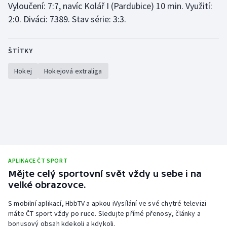
Vyloučení: 7:7, navíc Kolář I (Pardubice) 10 min. Využití:
Stolní tenis
2:0. Diváci: 7389. Stav série: 3:3.
Triatlon
ŠTÍTKY
Veslování
Hokej
Hokejová extraliga
Vodní slalom
Volejbal
Ostatní
APLIKACE ČT SPORT
Mějte celý sportovní svět vždy u sebe i na
velké obrazovce.
S mobilní aplikací, HbbTV a apkou iVysílání ve své chytré televizi
máte ČT sport vždy po ruce. Sledujte přímé přenosy, články a
bonusový obsah kdekoli a kdykoli.