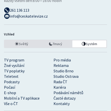
každý všední den:
8:00—16:00 hodin
261 136 113
info@ceskatelevize.cz
Vzhled
Světlý
Tmavý
Systém
TV program
Pro média
Živé vysílání
Reklama
TV poplatky
Studio Brno
Teletext
Studio Ostrava
Podcasty
Rada ČT
Počasí
Kariéra
E-shop
Podávání námětů
Mobilní a TV aplikace
Časté dotazy
Vše o ČT
Kontakty