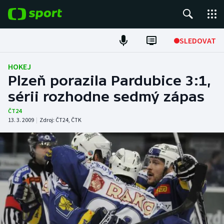
POPULÁRNÍ
SLEDOVAT
Fotbal
HOKEJ
Plzeň porazila Pardubice 3:1,
Hokej
sérii rozhodne sedmý zápas
Tenis
ČT24
13. 3. 2009
|
Zdroj:
ČT24
,
ČTK
Atletika
Cyklistika
DALŠÍ SPORTY
Americký fotbal
NEPŘEHLÉDNĚTE