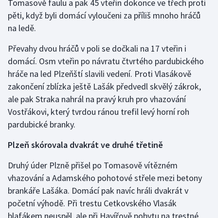
Tomasově faulu a pak 45 vteřin dokonce ve třech proti
pěti, když byli domácí vyloučeni za příliš mnoho hráčů
Gymnastika
na ledě.
Házená
Převahy dvou hráčů v poli se dočkali na 17 vteřin i
domácí. Osm vteřin po návratu čtvrtého pardubického
Jezdectví
hráče na led Plzeňští slavili vedení. Proti Vlasákově
zakončení zblízka ještě Lašák předvedl skvělý zákrok,
Judo
ale pak Straka nahrál na pravý kruh pro vhazování
Vostřákovi, který tvrdou ránou trefil levý horní roh
Krasobruslení
pardubické branky.
Lezení
Plzeň skórovala dvakrát ve druhé třetině
Lyže a snowboard
Druhý úder Plzně přišel po Tomasově vítězném
vhazování a Adamského pohotové střele mezi betony
Moderní pětiboj
brankáře Lašáka. Domácí pak navíc hráli dvakrát v
početní výhodě. Při trestu Cetkovského Vlasák
Motorsport
blafákem neuspěl, ale při Havířově pobytu na trestné