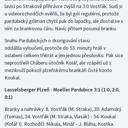
lavici po Strakově přihrávce zvýšil na 3:0 Vostřák. Sudí si
Olympijské hry
u videorozhodčích ověřili, že byl gól regulérní, protože
pardubický gólman chytil puk do lapačky, ale dostal se s
Parasport
ním za brankovou čáru. Navíc přitom posunul branku.
Plavání
Snahu Pardubických o zkorigování stavu
oddálila vyloučení, protože do 53. minuty hráli v
Plážový volejbal
oslabení celkem třikrát a jen jednou přesilovku. Pak sice
neprostřelil Cháberu útočník Kolář, ale vzápětí už z
Ragby
mezikruží pokazil plzeňskému brankáři čisté konto
Rychlobruslení
Koukal.
Lasselsberger Plzeň - Moeller Pardubice 3:1 (1:0, 2:0,
Rychlostní kanoistika
0:1)
Short track
Branky a nahrávky: 8. Vostřák (M. Straka), 30. Adamský
(Tomas), 34. Vostřák (M. Straka, Vlasák) - 54. Koukal
Sportovní střelba
(Kolář I). Rozhodčí: Mikula, Minář - J. Bláha, Kostka.