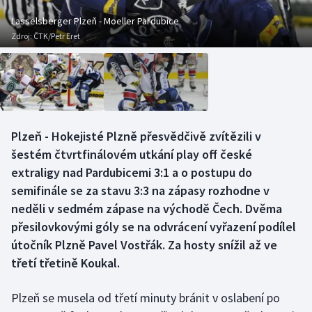
Baseball a softbal
Soutěže
Lasselsberger Plzeň - Moeller Pardubice
Zdroj:
ČTK/Petr Eret
Basketbal
Historické návraty
Biatlon
Aplikace ČT sport
Boby a skeleton
AZ kvíz
Plzeň - Hokejisté Plzně přesvědčivě zvítězili v
Box
šestém čtvrtfinálovém utkání play off české
extraligy nad Pardubicemi 3:1 a o postupu do
Curling
semifinále se za stavu 3:3 na zápasy rozhodne v
neděli v sedmém zápase na východě Čech. Dvěma
Dostihy
přesilovkovými góly se na odvrácení vyřazení podílel
Florbal
útočník Plzně Pavel Vostřák. Za hosty snížil až ve
třetí třetině Koukal.
Futsal
Plzeň se musela od třetí minuty bránit v oslabení po
Golf