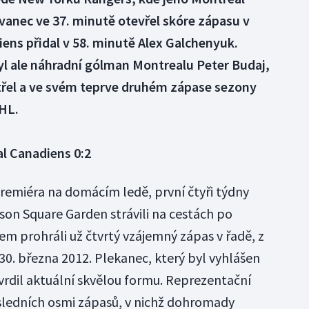
vanec ve 37. minutě otevřel skóre zápasu v
iens přidal v 58. minutě Alex Galchenyuk.
l ale náhradní gólman Montrealu Peter Budaj,
střel a ve svém teprve druhém zápase sezony
NHL.
l Canadiens 0:2
remiéra na domácím ledě, první čtyři týdny
ison Square Garden strávili na cestách po
em prohráli už čtvrtý vzájemný zápas v řadě, z
30. března 2012. Plekanec, který byl vyhlášen
rdil aktuální skvělou formu. Reprezentační
osledních osmi zápasů, v nichž dohromady