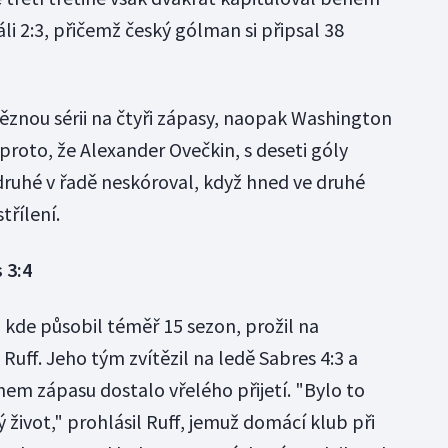
li 2:3, přičemž český gólman si připsal 38
těznou sérii na čtyři zápasy, naopak Washington
proto, že Alexander Ovečkin, s deseti góly
odruhé v řadě neskóroval, když hned ve druhé
třílení.
 3:4
 kde působil téměř 15 sezon, prožil na
Ruff. Jeho tým zvítězil na ledě Sabres 4:3 a
hem zápasu dostalo vřelého přijetí. "Bylo to
ý život," prohlásil Ruff, jemuž domácí klub při