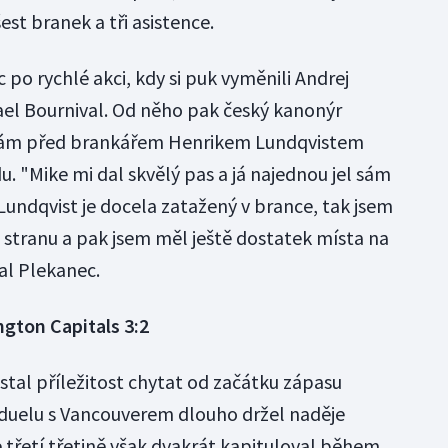
st branek a tři asistence.
 po rychlé akci, kdy si puk vyměnili Andrej
ael Bournival. Od něho pak český kanonýr
a sám před brankářem Henrikem Lundqvistem
. "Mike mi dal skvělý pas a já najednou jel sám
Lundqvist je docela zatažený v brance, tak jsem
u stranu a pak jsem měl ještě dostatek místa na
al Plekanec.
gton Capitals 3:2
tal příležitost chytat od začátku zápasu
 duelu s Vancouverem dlouho držel naděje
 třetí třetině však dvakrát kapituloval během