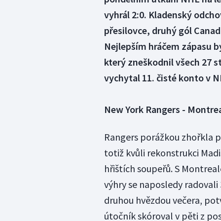
vyhrál 2:0. Kladenský odcho
přesilovce, druhý gól Canad
Nejlepším hráčem zápasu by
který zneškodnil všech 27 
vychytal 11. čisté konto v 
New York Rangers - Montrea
Rangers porážkou zhořkla p
totiž kvůli rekonstrukci Mad
hřištích soupeřů. S Montreal
výhry se naposledy radovali 
druhou hvězdou večera, potv
útočník skóroval v pěti z p