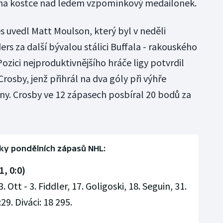
l na kostce nad ledem vzpomínkový medailonek.
s uvedl Matt Moulson, který byl v neděli
s za další bývalou stálici Buffala - rakouského
zici nejproduktivnějšího hráče ligy potvrdil
rosby, jenž přihrál na dva góly při výhře
iny. Crosby ve 12 zápasech posbíral 20 bodů za
ky pondělních zápasů NHL:
1, 0:0)
. Ott - 3. Fiddler, 17. Goligoski, 18. Seguin, 31.
29. Diváci: 18 295.