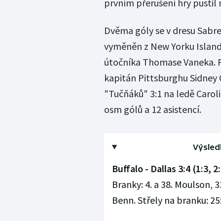
prvním přerušení hry pusti
Dvěma góly se v dresu Sabre
vyměněn z New Yorku Islander
útočníka Thomase Vaneka. Po
kapitán Pittsburghu Sidney C
"Tučňáků" 3:1 na ledě Carol
osm gólů a 12 asistencí.
Výsled
Buffalo - Dallas 3:4 (1:3, 2:
Branky: 4. a 38. Moulson, 33
Benn. Střely na branku: 25: