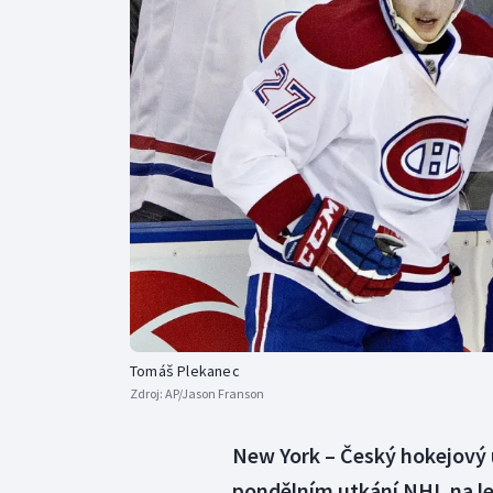
Curling
Dostihy
Florbal
Futsal
Golf
Gymnastika
Tomáš Plekanec
Zdroj:
AP/Jason Franson
New York – Český hokejový ú
pondělním utkání NHL na le