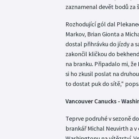
zaznamenal devět bodů za še
Rozhodující gól dal Plekanec
Markov, Brian Gionta a Mich
dostal přihrávku do jízdy 
zakončil kličkou do bekhendu
na branku. Připadalo mi, že 
si ho zkusil poslat na druho
to dostat puk do sítě," pops
Vancouver Canucks - Washin
Teprve podruhé v sezoně dos
brankář Michal Neuvirth a v
Washingtonu na vítězství. Ve