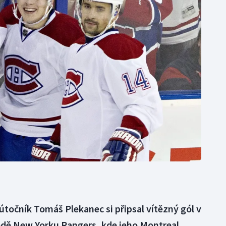
Moderní pětiboj
Triatlon
Motorsport
Veslování
Olympijské hry
Vodní slalom
Parasport
Volejbal
Plavání
Ostatní
Plážový volejbal
točník Tomáš Plekanec si připsal vítězný gól v
dě New Yorku Rangers, kde jeho Montreal