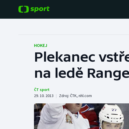
POPULÁRNÍ
DALŠÍ SPORTY
Fotbal
Americký fotbal
HOKEJ
Plekanec vstře
Hokej
Baseball a softbal
na ledě Range
Tenis
Basketbal
Atletika
Biatlon
ČT sport
29. 10. 2013
|
Zdroj:
ČTK
,
nhl.com
Cyklistika
Boby a skeleton
Box