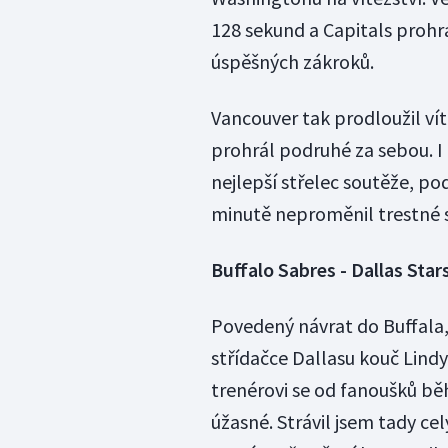
128 sekund a Capitals prohrá
úspěšných zákroků.
Vancouver tak prodloužil ví
prohrál podruhé za sebou. I 
nejlepší střelec soutěže, p
minutě neproměnil trestné s
Buffalo Sabres - Dallas Stars
Povedený návrat do Buffala,
střídačce Dallasu kouč Lindy 
trenérovi se od fanoušků bě
úžasné. Strávil jsem tady cel