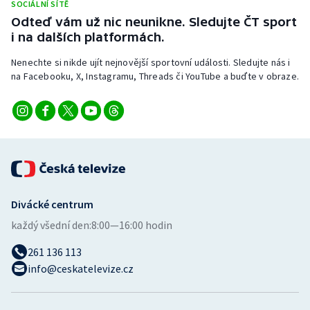
SOCIÁLNÍ SÍTĚ
Stolní tenis
Odteď vám už nic neunikne. Sledujte ČT sport
i na dalších platformách.
Triatlon
Nenechte si nikde ujít nejnovější sportovní události. Sledujte nás i
Veslování
na Facebooku, X, Instagramu, Threads či YouTube a buďte v obraze.
Vodní slalom
Volejbal
Ostatní
Divácké centrum
každý všední den:
8:00—16:00 hodin
261 136 113
info@ceskatelevize.cz