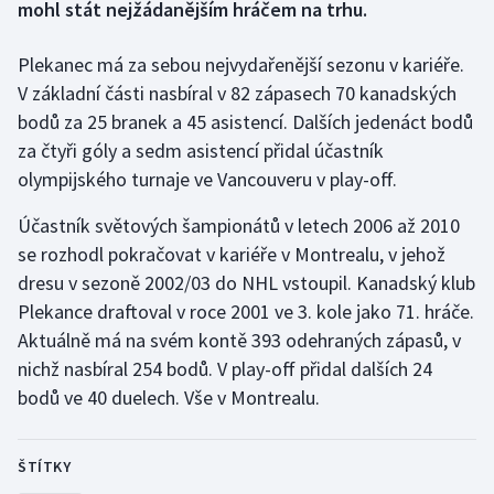
mohl stát nejžádanějším hráčem na trhu.
Gymnastika
Plekanec má za sebou nejvydařenější sezonu v kariéře.
V základní části nasbíral v 82 zápasech 70 kanadských
Házená
bodů za 25 branek a 45 asistencí. Dalších jedenáct bodů
za čtyři góly a sedm asistencí přidal účastník
Jezdectví
olympijského turnaje ve Vancouveru v play-off.
Judo
Účastník světových šampionátů v letech 2006 až 2010
se rozhodl pokračovat v kariéře v Montrealu, v jehož
Krasobruslení
dresu v sezoně 2002/03 do NHL vstoupil. Kanadský klub
Plekance draftoval v roce 2001 ve 3. kole jako 71. hráče.
Lezení
Aktuálně má na svém kontě 393 odehraných zápasů, v
nichž nasbíral 254 bodů. V play-off přidal dalších 24
Lyže a snowboard
bodů ve 40 duelech. Vše v Montrealu.
Moderní pětiboj
ŠTÍTKY
Motorsport