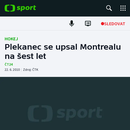
POPULÁRNÍ
SLEDOVAT
Fotbal
HOKEJ
Plekanec se upsal Montrealu
Hokej
na šest let
Tenis
ČT24
22. 6. 2010
|
Zdroj:
ČTK
Atletika
Cyklistika
DALŠÍ SPORTY
Americký fotbal
NEPŘEHLÉDNĚTE