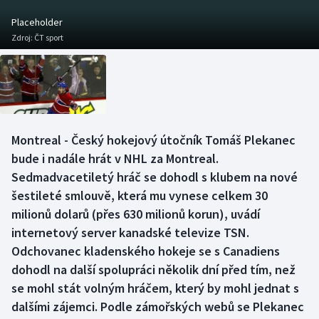
Baseball a softbal
Soutěže
Placeholder
Zdroj:
ČT sport
Basketbal
Historické návraty
Biatlon
Aplikace ČT sport
Boby a skeleton
AZ kvíz
Montreal - Český hokejový útočník Tomáš Plekanec
Box
bude i nadále hrát v NHL za Montreal.
Sedmadvacetiletý hráč se dohodl s klubem na nové
Curling
šestileté smlouvě, která mu vynese celkem 30
milionů dolarů (přes 630 milionů korun), uvádí
Dostihy
internetový server kanadské televize TSN.
Florbal
Odchovanec kladenského hokeje se s Canadiens
dohodl na další spolupráci několik dní před tím, než
Futsal
se mohl stát volným hráčem, který by mohl jednat s
dalšími zájemci. Podle zámořských webů se Plekanec
Golf