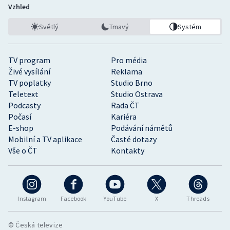
Vzhled
Světlý
Tmavý
Systém
TV program
Pro média
Živé vysílání
Reklama
TV poplatky
Studio Brno
Teletext
Studio Ostrava
Podcasty
Rada ČT
Počasí
Kariéra
E-shop
Podávání námětů
Mobilní a TV aplikace
Časté dotazy
Vše o ČT
Kontakty
Instagram
Facebook
YouTube
X
Threads
© Česká televize