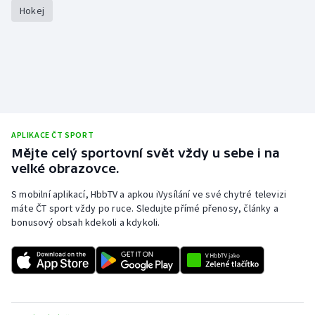
Hokej
Olympijské hry
Parasport
Plavání
Plážový volejbal
APLIKACE ČT SPORT
Mějte celý sportovní svět vždy u sebe i na
Ragby
velké obrazovce.
Rychlobruslení
S mobilní aplikací, HbbTV a apkou iVysílání ve své chytré televizi
máte ČT sport vždy po ruce. Sledujte přímé přenosy, články a
bonusový obsah kdekoli a kdykoli.
Rychlostní kanoistika
Short track
Sportovní střelba