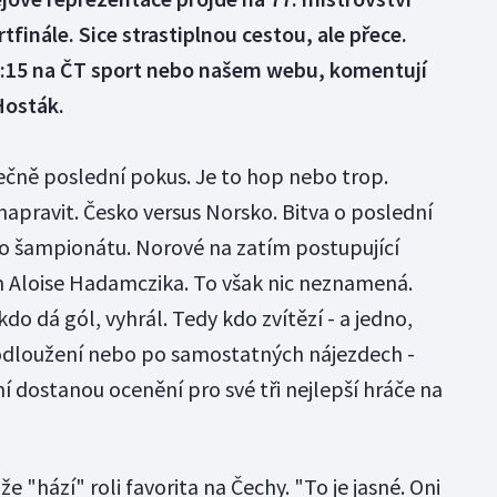
finále. Sice strastiplnou cestou, ale přece.
6:15 na ČT sport nebo našem webu, komentují
Hosták.
utečně poslední pokus. Je to hop nebo trop.
apravit. Česko versus Norsko. Bitva o poslední
ho šampionátu. Norové na zatím postupující
ým Aloise Hadamczika. To však nic neznamená.
do dá gól, vyhrál. Tedy kdo zvítězí - a jedno,
prodloužení nebo po samostatných nájezdech -
í dostanou ocenění pro své tři nejlepší hráče na
že "hází" roli favorita na Čechy. "To je jasné. Oni