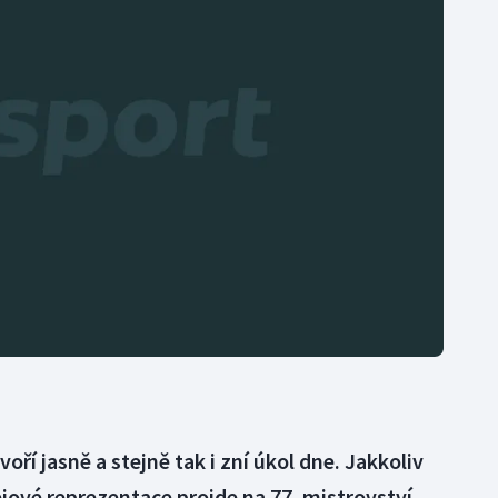
Moderní pětiboj
Triatlon
Motorsport
Veslování
Olympijské hry
Vodní slalom
Parasport
Volejbal
Plavání
Ostatní
Plážový volejbal
í jasně a stejně tak i zní úkol dne. Jakkoliv
jové reprezentace projde na 77. mistrovství