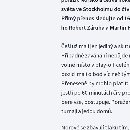
světa ve Stockholmu do čtvrt
Přímý přenos sledujte od 1
ho Robert Záruba a Martin 
Češi už mají jen jediný a sk
Případné zaváhání nepůjde n
volné místo v play-off celé
pozici mají o bod víc než t
Přeneseně by mohlo platit: k
jestli po 60 minutách či v 
bere vše, postupuje. Poražen
turnaji a jedou domů.
Norové se zbavují tlaku tím, 