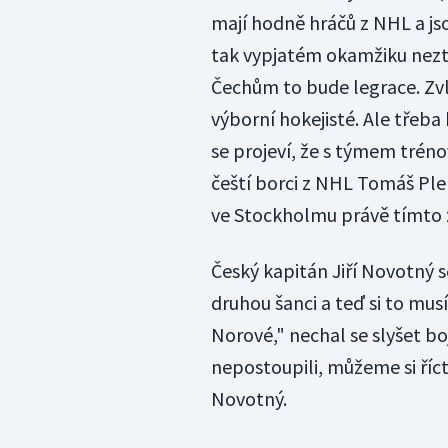
mají hodně hráčů z NHL a jso
tak vypjatém okamžiku neztrá
Čechům to bude legrace. Zvláš
výborní hokejisté. Ale tře
se projeví, že s týmem tréno
čeští borci z NHL Tomáš Ple
ve Stockholmu právě tímto z
Český kapitán Jiří Novotný s
druhou šanci a teď si to mu
Norové," nechal se slyšet b
nepostoupili, můžeme si říct
Novotný.