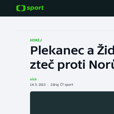
POPULÁRNÍ
DALŠÍ SPORTY
Fotbal
Americký fotbal
HOKEJ
Plekanec a Ži
Hokej
Baseball a softbal
zteč proti No
Tenis
Basketbal
Atletika
Biatlon
vích
14. 5. 2013
|
Zdroj:
ČT sport
Cyklistika
Boby a skeleton
Box