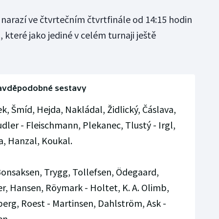
narazí ve čtvrtečním čtvrtfinále od 14:15 hodin
které jako jediné v celém turnaji ještě
avděpodobné sestavy
k, Šmíd, Hejda, Nakládal, Židlický, Čáslava,
dler - Fleischmann, Plekanec, Tlustý - Irgl,
a, Hanzal, Koukal.
onsaksen, Trygg, Tollefsen, Ödegaard,
er, Hansen, Röymark - Holtet, K. A. Olimb,
erg, Roest - Martinsen, Dahlström, Ask -
en.