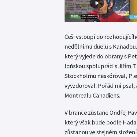
Češi vstoupí do rozhodující
nedělnímu duelu s Kanadou. 
který vyjede do obrany s Pe
loňskou spolupráci s Jiřím T
Stockholmu neskóroval, Ple
vyvzdoroval. Pořád mi psal, 
Montrealu Canadiens.
V brance zůstane Ondřej P
který však bude podle Hadam
zůstanou ve stejném složení