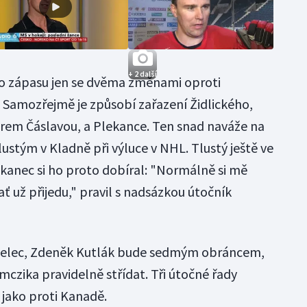
+ 2 další
ho zápasu jen se dvěma změnami oproti
Samozřejmě je způsobí zařazení Židlického,
trem Čáslavou, a Plekance. Ten snad naváže na
lustým v Kladně při výluce v NHL. Tlustý ještě ve
kanec si ho proto dobíral: "Normálně si mě
ať už přijedu," pravil s nadsázkou útočník
avelec, Zdeněk Kutlák bude sedmým obráncem,
czika pravidelně střídat. Tři útočné řady
 jako proti Kanadě.