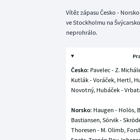
Vítěz zápasu Česko - Norsko 
ve Stockholmu na Švýcarsko, 
neprohrálo.
Pr
Česko:
Pavelec - Z. Michále
Kutlák - Voráček, Hertl, Hu
Novotný, Hubáček - Vrbat
Norsko:
Haugen - Holös, B
Bastiansen, Sörvik - Skröd
Thoresen - M. Olimb, Forsb
Spets. Trenér: Roy Johans