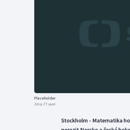
Curling
Dostihy
Florbal
Futsal
Golf
Gymnastika
Placeholder
Zdroj:
ČT sport
Stockholm - Matematika hovoř
porazit Norsko a česká hoke