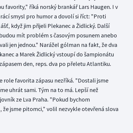
u favority," říká norský brankář Lars Haugen. I v
cí smysl pro humor a dovolí si říct: "Proti
ť, když jim přijeli Plekanec a Židlický. Další
ba budou mít problém s časovým posunem anebo
vali jen jednou." Narážel gólman na fakt, že dva
kanec a Marek Židlický vstoupí do šampionátu
ápasem den, reps. dva po přeletu Atlantiku.
e role favorita zápasu nezříká. "Dostali jsme
síme uhrát sami. Tým na to má. Lepší než
ojovník ze Lva Praha. "Pokud bychom
, že jsme pitomci," volil nezvykle otevřená slova