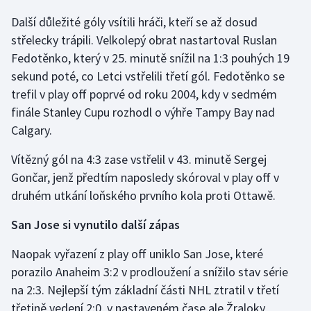
Další důležité góly vsítili hráči, kteří se až dosud
Gymnastika
střelecky trápili. Velkolepý obrat nastartoval Ruslan
Fedotěnko, který v 25. minutě snížil na 1:3 pouhých 19
Házená
sekund poté, co Letci vstřelili třetí gól. Fedotěnko se
trefil v play off poprvé od roku 2004, kdy v sedmém
Jezdectví
finále Stanley Cupu rozhodl o výhře Tampy Bay nad
Calgary.
Judo
Vítězný gól na 4:3 zase vstřelil v 43. minutě Sergej
Krasobruslení
Gončar, jenž předtím naposledy skóroval v play off v
druhém utkání loňského prvního kola proti Ottawě.
Lezení
San Jose si vynutilo další zápas
Lyže a snowboard
Naopak vyřazení z play off uniklo San Jose, které
Moderní pětiboj
porazilo Anaheim 3:2 v prodloužení a snížilo stav série
na 2:3. Nejlepší tým základní části NHL ztratil v třetí
Motorsport
třetině vedení 2:0, v nastaveném čase ale Žraloky