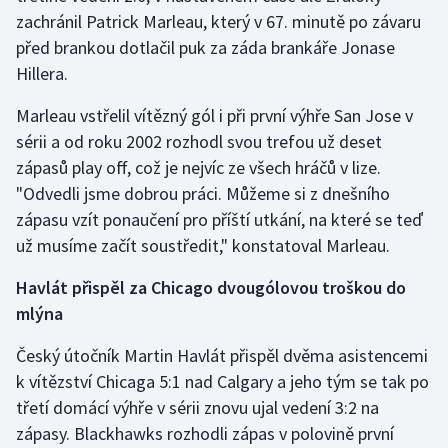
zachránil Patrick Marleau, který v 67. minutě po závaru
Olympijské hry
před brankou dotlačil puk za záda brankáře Jonase
Hillera.
Parasport
Marleau vstřelil vítězný gól i při první výhře San Jose v
Plavání
sérii a od roku 2002 rozhodl svou trefou už deset
zápasů play off, což je nejvíc ze všech hráčů v lize.
Plážový volejbal
"Odvedli jsme dobrou práci. Můžeme si z dnešního
zápasu vzít ponaučení pro příští utkání, na které se teď
Ragby
už musíme začít soustředit," konstatoval Marleau.
Rychlobruslení
Havlát přispěl za Chicago dvougólovou troškou do
mlýna
Rychlostní kanoistika
Český útočník Martin Havlát přispěl dvěma asistencemi
Short track
k vítězství Chicaga 5:1 nad Calgary a jeho tým se tak po
třetí domácí výhře v sérii znovu ujal vedení 3:2 na
Sportovní střelba
zápasy. Blackhawks rozhodli zápas v polovině první