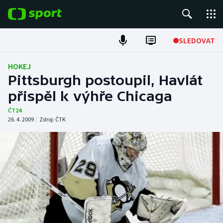
POPULÁRNÍ
SLEDOVAT
Fotbal
HOKEJ
Pittsburgh postoupil, Havlát
Hokej
přispěl k výhře Chicaga
Tenis
ČT24
26. 4. 2009
|
Zdroj:
ČTK
Atletika
Cyklistika
DALŠÍ SPORTY
Americký fotbal
NEPŘEHLÉDNĚTE