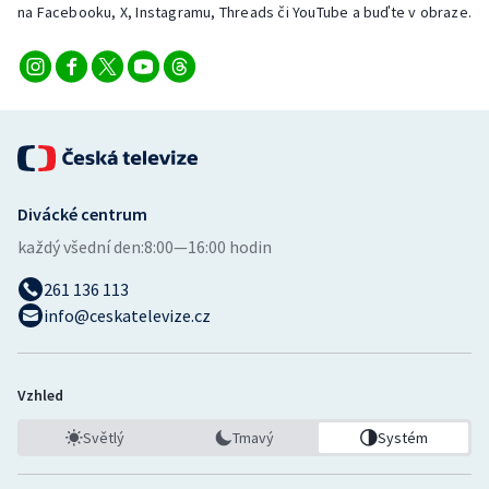
na Facebooku, X, Instagramu, Threads či YouTube a buďte v obraze.
Divácké centrum
každý všední den:
8:00—16:00 hodin
261 136 113
info@ceskatelevize.cz
Vzhled
Světlý
Tmavý
Systém