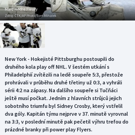
Baseball a softbal
Soutěže
Marc-Andre Fleury
Zdroj:
ČTK/AP Photo/Tom Mihalek
Basketbal
Historické návraty
Biatlon
Aplikace ČT sport
Boby a skeleton
AZ kvíz
New York - Hokejisté Pittsburghu postoupili do
Box
druhého kola play off NHL. V šestém utkání s
Philadelphií zvítězili na ledě soupeře 5:3, přestože
Curling
prohrávali v průběhu druhé třetiny už 0:3, a vyhráli
sérii 4:2 na zápasy. Na dalšího soupeře si Tučňáci
Dostihy
ještě musí počkat. Jedním z hlavních strůjců jejich
Florbal
sobotního triumfu byl Sidney Crosby, který vstřelil
dva góly. Kapitán týmu nejprve v 37. minutě vyrovnal
Futsal
na 3:3, v poslední minutě pak pečetil výhru trefou do
prázdné branky při power play Flyers.
Golf