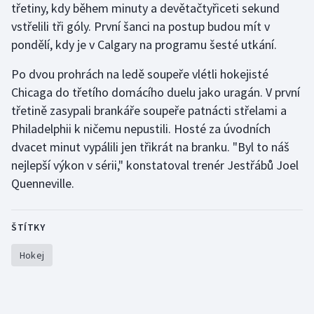
třetiny, kdy během minuty a devětačtyřiceti sekund
Stolní tenis
vstřelili tři góly. První šanci na postup budou mít v
Triatlon
pondělí, kdy je v Calgary na programu šesté utkání.
Po dvou prohrách na ledě soupeře vlétli hokejisté
Veslování
Chicaga do třetího domácího duelu jako uragán. V první
třetině zasypali brankáře soupeře patnácti střelami a
Vodní slalom
Philadelphii k ničemu nepustili. Hosté za úvodních
Volejbal
dvacet minut vypálili jen třikrát na branku. "Byl to náš
nejlepší výkon v sérii," konstatoval trenér Jestřábů Joel
Ostatní
Quenneville.
ŠTÍTKY
Hokej