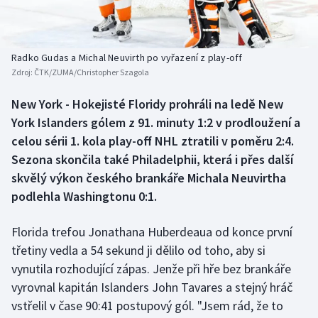
Baseball a softbal
Soutěže
Basketbal
Historické návraty
Radko Gudas a Michal Neuvirth po vyřazení z play-off
Zdroj:
ČTK/ZUMA/Christopher Szagola
Biatlon
Aplikace ČT sport
New York - Hokejisté Floridy prohráli na ledě New
Boby a skeleton
AZ kvíz
York Islanders gólem z 91. minuty 1:2 v prodloužení a
celou sérii 1. kola play-off NHL ztratili v poměru 2:4.
Box
Sezona skončila také Philadelphii, která i přes další
skvělý výkon českého brankáře Michala Neuvirtha
Curling
podlehla Washingtonu 0:1.
Dostihy
Florida trefou Jonathana Huberdeaua od konce první
Florbal
třetiny vedla a 54 sekund ji dělilo od toho, aby si
vynutila rozhodující zápas. Jenže při hře bez brankáře
Futsal
vyrovnal kapitán Islanders John Tavares a stejný hráč
vstřelil v čase 90:41 postupový gól. "Jsem rád, že to
Golf