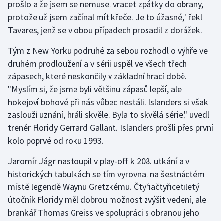
prošlo a že jsem se nemusel vracet zpátky do obrany,
protože už jsem začínal mít křeče. Je to úžasné," řekl
Gymnastika
Tavares, jenž se v obou případech prosadil z dorážek.
Házená
Tým z New Yorku podruhé za sebou rozhodl o výhře ve
druhém prodloužení a v sérii uspěl ve všech třech
Jezdectví
zápasech, které neskončily v základní hrací době.
"Myslím si, že jsme byli většinu zápasů lepší, ale
Judo
hokejoví bohové při nás vůbec nestáli. Islanders si však
zaslouží uznání, hráli skvěle. Byla to skvělá série," uvedl
Krasobruslení
trenér Floridy Gerrard Gallant. Islanders prošli přes první
kolo poprvé od roku 1993.
Lezení
Jaromír Jágr nastoupil v play-off k 208. utkání a v
Lyže a snowboard
historických tabulkách se tím vyrovnal na šestnáctém
místě legendě Waynu Gretzkému. Čtyřiačtyřicetiletý
Moderní pětiboj
útočník Floridy měl dobrou možnost zvýšit vedení, ale
brankář Thomas Greiss ve spolupráci s obranou jeho
Motorsport