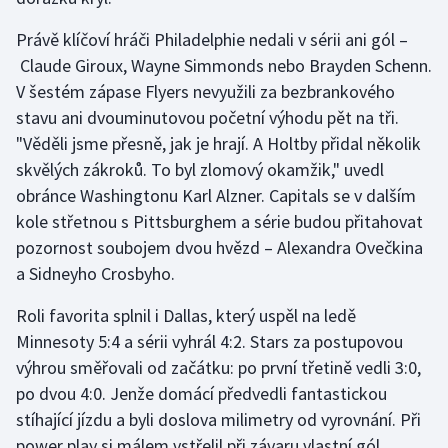
Právě klíčoví hráči Philadelphie nedali v sérii ani gól –
Claude Giroux, Wayne Simmonds nebo Brayden Schenn.
V šestém zápase Flyers nevyužili za bezbrankového
stavu ani dvouminutovou početní výhodu pět na tři.
"Věděli jsme přesně, jak je hrají. A Holtby přidal několik
skvělých zákroků. To byl zlomový okamžik," uvedl
obránce Washingtonu Karl Alzner. Capitals se v dalším
kole střetnou s Pittsburghem a série budou přitahovat
pozornost soubojem dvou hvězd – Alexandra Ovečkina
a Sidneyho Crosbyho.
Roli favorita splnil i Dallas, který uspěl na ledě
Minnesoty 5:4 a sérii vyhrál 4:2. Stars za postupovou
výhrou směřovali od začátku: po první třetině vedli 3:0,
po dvou 4:0. Jenže domácí předvedli fantastickou
stíhající jízdu a byli doslova milimetry od vyrovnání. Při
power play si málem vstřelil při závaru vlastní gól