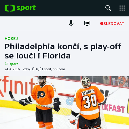
POPULÁRNÍ
SLEDOVAT
Fotbal
HOKEJ
Philadelphia končí, s play-off
Hokej
se loučí i Florida
Tenis
ČT sport
24. 4. 2016
|
Zdroj:
ČTK
,
ČT sport
,
nhl.com
Atletika
Cyklistika
DALŠÍ SPORTY
Americký fotbal
NEPŘEHLÉDNĚTE