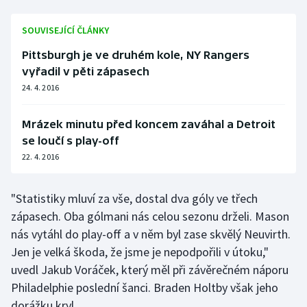
Stolní tenis
SOUVISEJÍCÍ ČLÁNKY
Triatlon
Pittsburgh je ve druhém kole, NY Rangers
vyřadil v pěti zápasech
Veslování
24. 4. 2016
Vodní slalom
Mrázek minutu před koncem zaváhal a Detroit
Volejbal
se loučí s play-off
22. 4. 2016
Ostatní
"Statistiky mluví za vše, dostal dva góly ve třech
zápasech. Oba gólmani nás celou sezonu drželi. Mason
nás vytáhl do play-off a v něm byl zase skvělý Neuvirth.
Jen je velká škoda, že jsme je nepodpořili v útoku,"
uvedl Jakub Voráček, který měl při závěrečném náporu
Philadelphie poslední šanci. Braden Holtby však jeho
dorážku kryl.