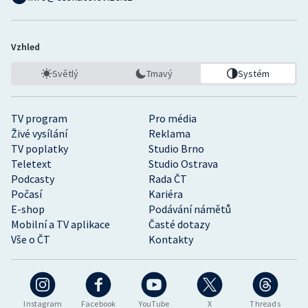
Vzhled
Světlý
Tmavý
Systém
TV program
Pro média
Živé vysílání
Reklama
TV poplatky
Studio Brno
Teletext
Studio Ostrava
Podcasty
Rada ČT
Počasí
Kariéra
E-shop
Podávání námětů
Mobilní a TV aplikace
Časté dotazy
Vše o ČT
Kontakty
Instagram
Facebook
YouTube
X
Threads