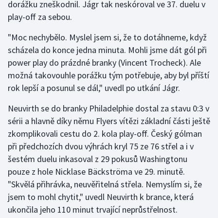
dorážku zneškodnil. Jágr tak neskóroval ve 37. duelu v
Olympijské hry
play-off za sebou.
"Moc nechybělo. Myslel jsem si, že to dotáhneme, když
Parasport
scházela do konce jedna minuta. Mohli jsme dát gól při
Plavání
power play do prázdné branky (Vincent Trocheck). Ale
možná takovouhle porážku tým potřebuje, aby byl příští
Plážový volejbal
rok lepší a posunul se dál," uvedl po utkání Jágr.
Neuvirth se do branky Philadelphie dostal za stavu 0:3 v
Ragby
sérii a hlavně díky němu Flyers vítězi základní části ještě
Rychlobruslení
zkomplikovali cestu do 2. kola play-off. Český gólman
při předchozích dvou výhrách kryl 75 ze 76 střel a i v
Rychlostní kanoistika
šestém duelu inkasoval z 29 pokusů Washingtonu
pouze z hole Nicklase Bäckströma ve 29. minutě.
Short track
"Skvělá přihrávka, neuvěřitelná střela. Nemyslím si, že
jsem to mohl chytit," uvedl Neuvirth k brance, která
Sportovní střelba
ukončila jeho 110 minut trvající neprůstřelnost.