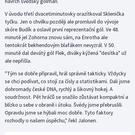
navrch švédský gólman.
V úvodu třetí dvacetiminutovky orazítkoval Sklenička
tyčku. Jen o chvilku později ale promluvil do vývoje
skóre Budík a oslavil první reprezentační gól. Ve 48.
minutě jel Zohorna znovu sám, na Enrotha ale
tentokrát bekhendovým blafákem nevyzrál. V 50.
minutě dal devátý gól Flek, diváky kýžená "desítka" už
ale nepřišla.
"Tým se dobře připravil, hrál správně takticky. Vždycky
se chci podívat, co stojí za čísly a statistikami. Dali jsme
dohromady české DNA, rychlý a šikovný hokej. A
soudržnost. Pět hráčů se snažilo zůstávat kompaktní a
blízko u sebe v obraně i útoku. Švédy jsme přebruslili.
Opravdu jsme se hýbali moc dobře. Tyto faktory
rozhodly o našem úspěchu," řekl Jalonen.