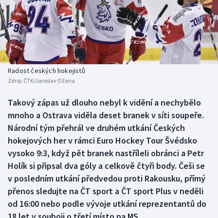
Baseball a softbal
Soutěže
Basketbal
Historické návraty
Biatlon
Aplikace ČT sport
Radost českých hokejistů
Boby a skeleton
AZ kvíz
Zdroj:
ČTK/Jaroslav Ožana
Box
Takový zápas už dlouho nebyl k vidění a nechybělo
mnoho a Ostrava viděla deset branek v síti soupeře.
Curling
Národní tým přehrál ve druhém utkání Českých
hokejových her v rámci Euro Hockey Tour Švédsko
Dostihy
vysoko 9:3, když pět branek nastříleli obránci a Petr
Holík si připsal dva góly a celkově čtyři body. Češi se
Florbal
v posledním utkání předvedou proti Rakousku, přímý
přenos sledujte na ČT sport a ČT sport Plus v neděli
Futsal
od 16:00 nebo podle vývoje utkání reprezentantů do
18 let v souboji o třetí místo na MS.
Golf