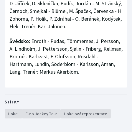
D. Jiříček, D. Sklenička, Budík, Jordán - M. Stránský,
Černoch, Smejkal - Blümel, M. Špaček, Červenka - H.
Zohorna, P. Holík, P. Zdráhal - O. Beránek, Kodýtek,
Flek. Trenér: Kari Jalonen.
Švédsko:
Enroth - Pudas, Tömmernes, J. Persson,
A. Lindholm, J. Pettersson, Själin - Friberg, Kellman,
Bromé - Karlkvist, F. Olofsson, Rosdahl -
Hartmann, Lundin, Söderblom - Karlsson, Aman,
Lang. Trenér: Markus Akerblom.
ŠTÍTKY
Hokej
Euro Hockey Tour
Hokejová reprezentace