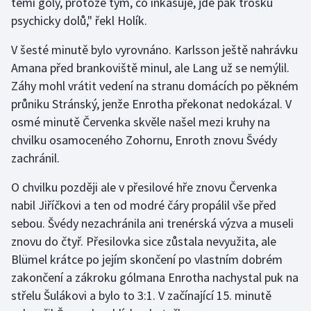
těmi góly, protože tým, co inkasuje, jde pak trošku
Stolní tenis
psychicky dolů," řekl Holík.
Triatlon
V šesté minutě bylo vyrovnáno. Karlsson ještě nahrávku
Amana před brankoviště minul, ale Lang už se nemýlil.
Veslování
Záhy mohl vrátit vedení na stranu domácích po pěkném
průniku Stránský, jenže Enrotha překonat nedokázal. V
Vodní slalom
osmé minutě Červenka skvěle našel mezi kruhy na
chvilku osamoceného Zohornu, Enroth znovu Švédy
Volejbal
zachránil.
Ostatní
O chvilku později ale v přesilové hře znovu Červenka
nabil Jiříčkovi a ten od modré čáry propálil vše před
sebou. Švédy nezachránila ani trenérská výzva a museli
znovu do čtyř. Přesilovka sice zůstala nevyužita, ale
Blümel krátce po jejím skončení po vlastním dobrém
zakončení a zákroku gólmana Enrotha nachystal puk na
střelu Šulákovi a bylo to 3:1. V začínající 15. minutě