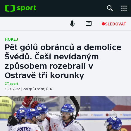
POPULÁRNÍ
SLEDOVAT
Fotbal
HOKEJ
Pět gólů obránců a demolice
Hokej
Švédů. Češi nevídaným
způsobem rozebrali v
Tenis
Ostravě tři korunky
Atletika
ČT sport
30. 4. 2022
|
Zdroj:
ČT sport
,
ČTK
Cyklistika
DALŠÍ SPORTY
Americký fotbal
NEPŘEHLÉDNĚTE