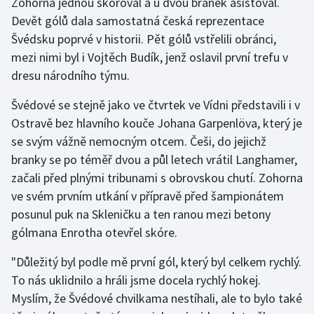
Zohorna jednou skóroval a u dvou branek asistoval.
Devět gólů dala samostatná česká reprezentace
Olympijské hry
Švédsku poprvé v historii. Pět gólů vstřelili obránci,
Parasport
mezi nimi byl i Vojtěch Budík, jenž oslavil první trefu v
dresu národního týmu.
Plavání
Švédové se stejně jako ve čtvrtek ve Vídni představili i v
Ostravě bez hlavního kouče Johana Garpenlöva, který je
Plážový volejbal
se svým vážně nemocným otcem. Češi, do jejichž
Ragby
branky se po téměř dvou a půl letech vrátil Langhamer,
začali před plnými tribunami s obrovskou chutí. Zohorna
Rychlobruslení
ve svém prvním utkání v přípravě před šampionátem
posunul puk na Skleničku a ten ranou mezi betony
Rychlostní kanoistika
gólmana Enrotha otevřel skóre.
Short track
"Důležitý byl podle mě první gól, který byl celkem rychlý.
To nás uklidnilo a hráli jsme docela rychlý hokej.
Sportovní střelba
Myslím, že Švédové chvilkama nestíhali, ale to bylo také