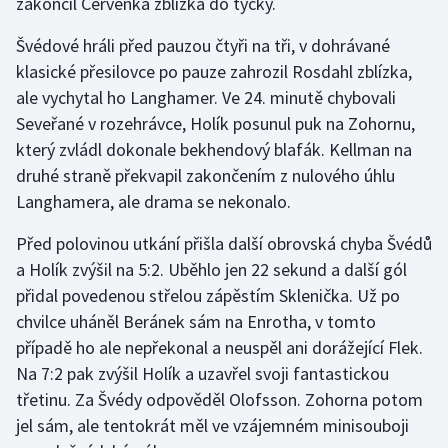
zakončil Červenka zblízka do tyčky.
Švédové hráli před pauzou čtyři na tři, v dohrávané
klasické přesilovce po pauze zahrozil Rosdahl zblízka,
ale vychytal ho Langhamer. Ve 24. minutě chybovali
Seveřané v rozehrávce, Holík posunul puk na Zohornu,
který zvládl dokonale bekhendový blafák. Kellman na
druhé straně překvapil zakončením z nulového úhlu
Langhamera, ale drama se nekonalo.
Před polovinou utkání přišla další obrovská chyba Švédů
a Holík zvýšil na 5:2. Uběhlo jen 22 sekund a další gól
přidal povedenou střelou zápěstím Sklenička. Už po
chvilce uháněl Beránek sám na Enrotha, v tomto
případě ho ale nepřekonal a neuspěl ani dorážející Flek.
Na 7:2 pak zvýšil Holík a uzavřel svoji fantastickou
třetinu. Za Švédy odpověděl Olofsson. Zohorna potom
jel sám, ale tentokrát měl ve vzájemném minisouboji