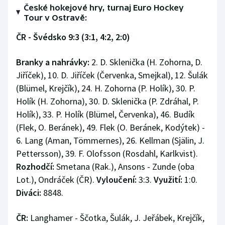
České hokejové hry, turnaj Euro Hockey
Tour v Ostravě:
ČR - Švédsko 9:3 (3:1, 4:2, 2:0)
Branky a nahrávky:
2. D. Sklenička (H. Zohorna, D.
Jiříček), 10. D. Jiříček (Červenka, Smejkal), 12. Šulák
(Blümel, Krejčík), 24. H. Zohorna (P. Holík), 30. P.
Holík (H. Zohorna), 30. D. Sklenička (P. Zdráhal, P.
Holík), 33. P. Holík (Blümel, Červenka), 46. Budík
(Flek, O. Beránek), 49. Flek (O. Beránek, Kodýtek) -
6. Lang (Aman, Tömmernes), 26. Kellman (Själin, J.
Pettersson), 39. F. Olofsson (Rosdahl, Karlkvist).
Rozhodčí:
Smetana (Rak.), Ansons - Zunde (oba
Lot.), Ondráček (ČR).
Vyloučení:
3:3.
Využití:
1:0.
Diváci:
8848.
ČR:
Langhamer - Ščotka, Šulák, J. Jeřábek, Krejčík,