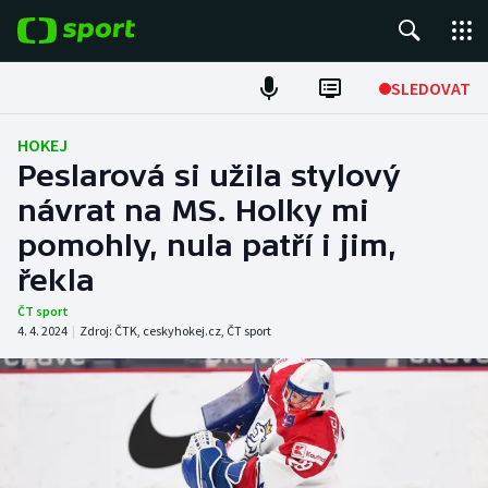
POPULÁRNÍ
SLEDOVAT
Fotbal
HOKEJ
Peslarová si užila stylový
Hokej
návrat na MS. Holky mi
pomohly, nula patří i jim,
Tenis
řekla
Atletika
ČT sport
4. 4. 2024
|
Zdroj:
ČTK
,
ceskyhokej.cz
,
ČT sport
Cyklistika
DALŠÍ SPORTY
Americký fotbal
NEPŘEHLÉDNĚTE