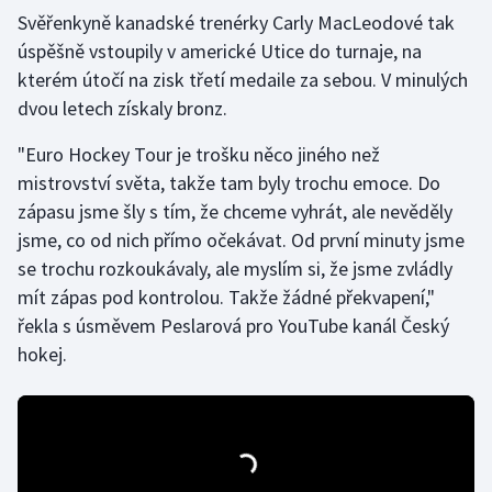
Svěřenkyně kanadské trenérky Carly MacLeodové tak
úspěšně vstoupily v americké Utice do turnaje, na
Gymnastika
kterém útočí na zisk třetí medaile za sebou. V minulých
Házená
dvou letech získaly bronz.
"Euro Hockey Tour je trošku něco jiného než
Jezdectví
mistrovství světa, takže tam byly trochu emoce. Do
Judo
zápasu jsme šly s tím, že chceme vyhrát, ale nevěděly
jsme, co od nich přímo očekávat. Od první minuty jsme
Krasobruslení
se trochu rozkoukávaly, ale myslím si, že jsme zvládly
mít zápas pod kontrolou. Takže žádné překvapení,"
Lezení
řekla s úsměvem Peslarová pro YouTube kanál Český
hokej.
Lyže a snowboard
Moderní pětiboj
Motorsport