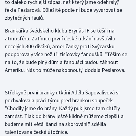
to daleko rychlejší zápas, než který jsme odehrály,"
řekla Peslarová. Důležité podle ní bude vyvarovat se
zbytečných faulů.
Brankářka švédského klubu Brynäs IF se těší i na
atmosféru. Zatímco první české utkání navštívilo
necelých 300 diváků, Američanky proti Švýcarsku
podporovaly více než tři tisícovky fanoušků. "Těším se
na to, že bude plný dům a fanoušci budou táhnout
Ameriku. Nás to může nakopnout," dodala Peslarová.
Střelkyně první branky utkání Adéla Šapovalivová si
pochvalovala práci týmu před brankou soupeřek.
"Chodily jsme do brány. Každý puk jsme tam chtěly
zamést. Tlak do brány ještě klidně můžeme zlepšit a
budeme mít větší šanci na skórování," sdělila
talentovaná česká útočnice.