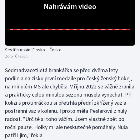
Nahrávám video
Olympijské hry
Parasport
Plavání
Sestřih utkání Finsko – Česko
Plážový volejbal
Zdroj:
ČT sport
Ragby
Sedmadvacetiletá brankářka se před dvěma lety
podílela na zisku první medaile pro český ženský hokej,
Rychlobruslení
na minulém MS ale chyběla. V říjnu 2022 se vážně zranila
a prakticky celou minulou sezonu musela vynechat. Při
Rychlostní kanoistika
kolizi s protihráčkou si přetrhla přední zkřížený vaz a
postranní vaz v kolenu. I proto měla Peslarová z nuly
Short track
radost. "Určitě si toho vážím. Jsem vlastně zpět po
roční pauze. Holky mi ale neskutečně pomáhaly. Nula
Sportovní střelba
patří i jim," řekla.