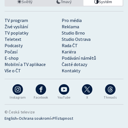
Světlý
Tmavý
Systém
TV program
Pro média
Živé vysílání
Reklama
TV poplatky
Studio Brno
Teletext
Studio Ostrava
Podcasty
Rada ČT
Počasí
Kariéra
E-shop
Podávání námětů
Mobilní a TV aplikace
Časté dotazy
Vše o ČT
Kontakty
Instagram
Facebook
YouTube
X
Threads
© Česká televize
•
•
English
Ochrana soukromí
Přístupnost