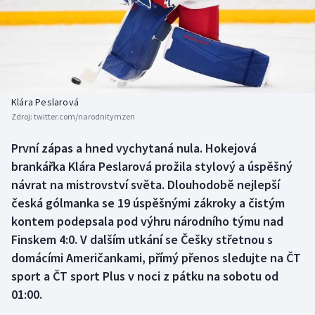
Baseball a softbal
Soutěže
Basketbal
Historické návraty
Biatlon
Aplikace ČT sport
Klára Peslarová
Boby a skeleton
AZ kvíz
Zdroj:
twitter.com/narodnitymzen
Box
První zápas a hned vychytaná nula. Hokejová
brankářka Klára Peslarová prožila stylový a úspěšný
Curling
návrat na mistrovství světa. Dlouhodobě nejlepší
česká gólmanka se 19 úspěšnými zákroky a čistým
Dostihy
kontem podepsala pod výhru národního týmu nad
Finskem 4:0. V dalším utkání se Češky střetnou s
Florbal
domácími Američankami, přímý přenos sledujte na ČT
sport a ČT sport Plus v noci z pátku na sobotu od
Futsal
01:00.
Golf