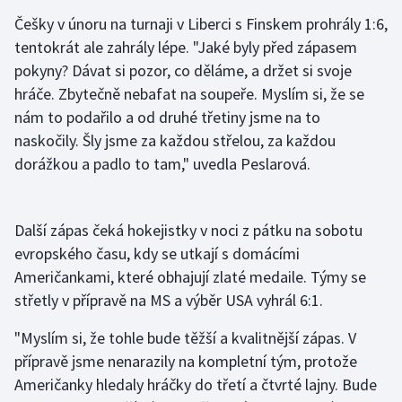
Stolní tenis
Češky v únoru na turnaji v Liberci s Finskem prohrály 1:6,
tentokrát ale zahrály lépe. "Jaké byly před zápasem
Triatlon
pokyny? Dávat si pozor, co děláme, a držet si svoje
hráče. Zbytečně nebafat na soupeře. Myslím si, že se
Veslování
nám to podařilo a od druhé třetiny jsme na to
naskočily. Šly jsme za každou střelou, za každou
Vodní slalom
dorážkou a padlo to tam," uvedla Peslarová.
Volejbal
Ostatní
Další zápas čeká hokejistky v noci z pátku na sobotu
evropského času, kdy se utkají s domácími
Američankami, které obhajují zlaté medaile. Týmy se
střetly v přípravě na MS a výběr USA vyhrál 6:1.
"Myslím si, že tohle bude těžší a kvalitnější zápas. V
přípravě jsme nenarazily na kompletní tým, protože
Američanky hledaly hráčky do třetí a čtvrté lajny. Bude