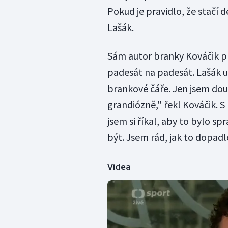
Pokud je pravidlo, že stačí de
Lašák.
Sám autor branky Kováčik při
padesát na padesát. Lašák u
brankové čáře. Jen jsem doufa
grandiózně," řekl Kováčik. 
jsem si říkal, aby to bylo s
být. Jsem rád, jak to dopadl
Videa