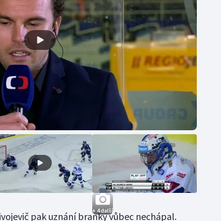
+ 4 další
vojevič pak uznání branky vůbec nechápal.