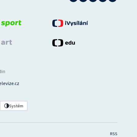
din
levize.cz
Systém
RSS