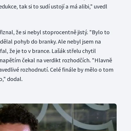
dukce, tak si to sudí ustojí a má alibi," uvedl
znal, že si nebyl stoprocentně jistý. "Bylo to
dělal pohyb do branky. Ale nebyl jsem na
l, že je to v brance. Lašák střelu chytil
S napětím čekal na verdikt rozhodčích. "Hlavně
pravedlivé rozhodnutí. Celé finále by mělo o tom
o," dodal.