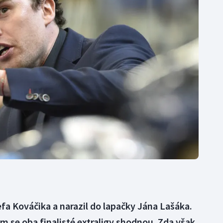
Moderní pětiboj
Triatlon
Motorsport
Veslování
Olympijské hry
Vodní slalom
Parasport
Volejbal
Plavání
Ostatní
Plážový volejbal
efa Kováčika a narazil do lapačky Jána Lašáka.
em se oba finalisté extraligy shodnou. Zda však