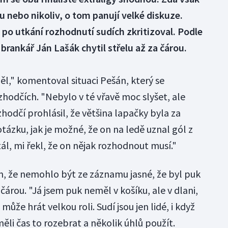
u nebo nikoliv, o tom panují velké diskuze.
 po utkání rozhodnutí sudích zkritizoval. Podle
brankář Ján Lašák chytil střelu až za čárou.
děl," komentoval situaci Pešán, který se
zhodčích. "Nebylo v té vřavě moc slyšet, ale
zhodčí prohlásil, že většina lapačky byla za
tázku, jak je možné, že on na ledě uznal gól z
ál, mi řekl, že on nějak rozhodnout musí."
, že nemohlo být ze záznamu jasné, že byl puk
rou. "Já jsem puk neměl v košíku, ale v dlani,
může hrát velkou roli. Sudí jsou jen lidé, i když
měli čas to rozebrat a několik úhlů použít.