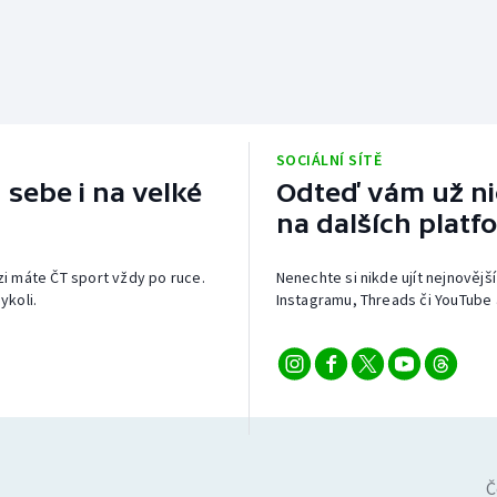
SOCIÁLNÍ SÍTĚ
 sebe i na velké
Odteď vám už nic
na dalších platf
izi máte ČT sport vždy po ruce.
Nenechte si nikde ujít nejnovější
ykoli.
Instagramu, Threads či YouTube 
Č