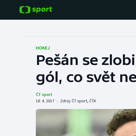
POPULÁRNÍ
DALŠÍ SPORTY
Fotbal
Americký fotbal
HOKEJ
Pešán se zlobi
Hokej
Baseball a softbal
gól, co svět ne
Tenis
Basketbal
Atletika
Biatlon
ČT sport
18. 4. 2017
|
Zdroj:
ČT sport
,
ČTK
Cyklistika
Boby a skeleton
Box