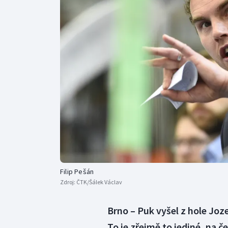
Curling
Dostihy
Florbal
Futsal
Golf
Gymnastika
Filip Pešán
Zdroj:
ČTK/Šálek Václav
Brno – Puk vyšel z hole Joz
To je zřejmě to jediné, na č