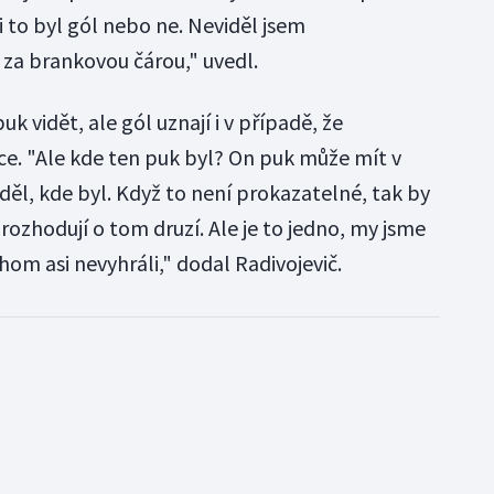
 to byl gól nebo ne. Neviděl jsem
 za brankovou čárou," uvedl.
k vidět, ale gól uznají i v případě, že
ce. "Ale kde ten puk byl? On puk může mít v
iděl, kde byl. Když to není prokazatelné, tak by
 rozhodují o tom druzí. Ale je to jedno, my jsme
hom asi nevyhráli," dodal Radivojevič.