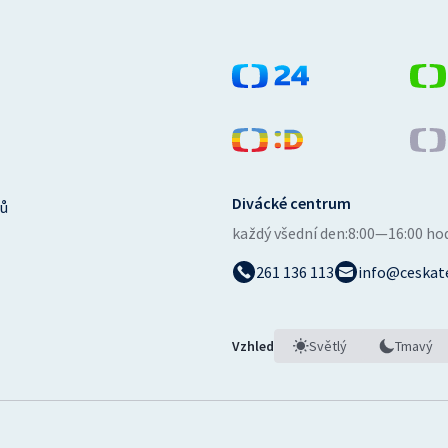
Divácké centrum
ů
každý všední den:
8:00—16:00 ho
261 136 113
info@ceskate
Vzhled
Světlý
Tmavý