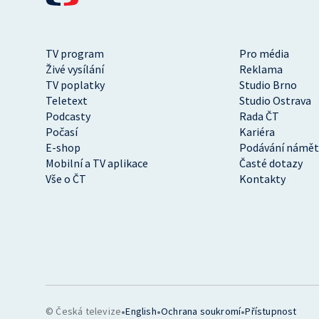
TV program
Pro média
Živé vysílání
Reklama
TV poplatky
Studio Brno
Teletext
Studio Ostrava
Podcasty
Rada ČT
Počasí
Kariéra
E-shop
Podávání námět
Mobilní a TV aplikace
Časté dotazy
Vše o ČT
Kontakty
•
•
•
© Česká televize
English
Ochrana soukromí
Přístupnost