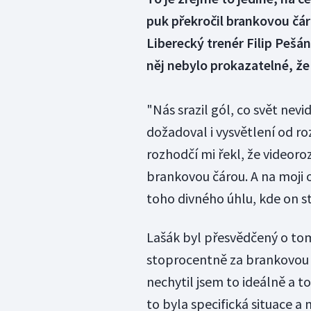
puk překročil brankovou čár
Liberecký trenér Filip Pešán
něj nebylo prokazatelné, že 
"Nás srazil gól, co svět nevi
dožadoval i vysvětlení od ro
rozhodčí mi řekl, že videoro
brankovou čárou. A na moji o
toho divného úhlu, kde on st
Lašák byl přesvědčený o tom
stoprocentně za brankovou čá
nechytil jsem to ideálně a to 
to byla specifická situace a 