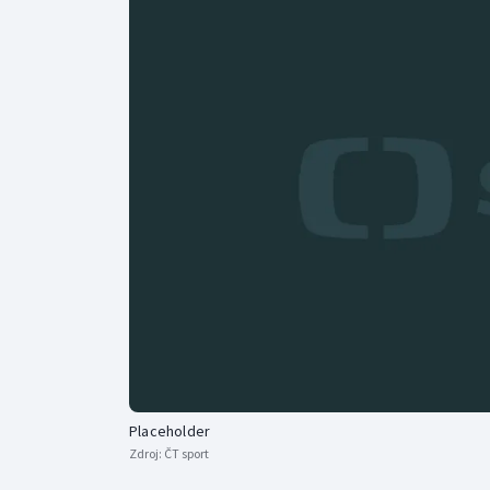
Curling
Dostihy
Florbal
Futsal
Golf
Gymnastika
Placeholder
Zdroj:
ČT sport