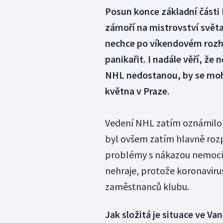
Posun konce základní část
zámoří na mistrovství světa
nechce po víkendovém rozh
panikařit. I nadále věří, že 
NHL nedostanou, by se mohl
května v Praze.
Vedení NHL zatím oznámilo, 
byl ovšem zatím hlavně rozp
problémy s nákazou nemocí
nehraje, protože koronavirus
zaměstnanců klubu.
Jak složitá je situace ve V