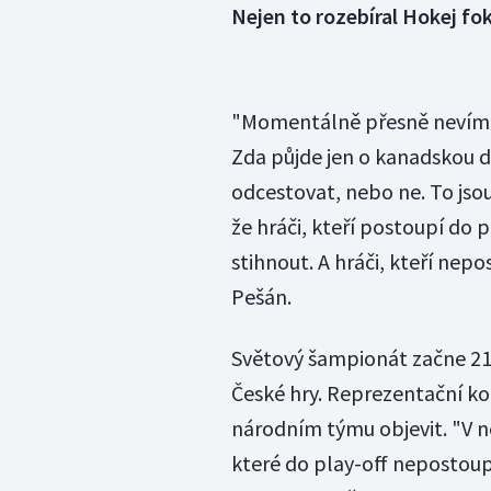
Nejen to rozebíral Hokej fo
"Momentálně přesně nevíme,
Zda půjde jen o kanadskou div
odcestovat, nebo ne. To jsou 
že hráči, kteří postoupí do 
stihnout. A hráči, kteří nepo
Pešán.
Světový šampionát začne 21.
České hry. Reprezentační kou
národním týmu objevit. "V ně
které do play-off nepostoupí,