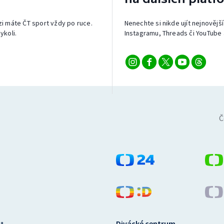
izi máte ČT sport vždy po ruce.
Nenechte si nikde ujít nejnovější
ykoli.
Instagramu, Threads či YouTube 
Č
Divácké centrum