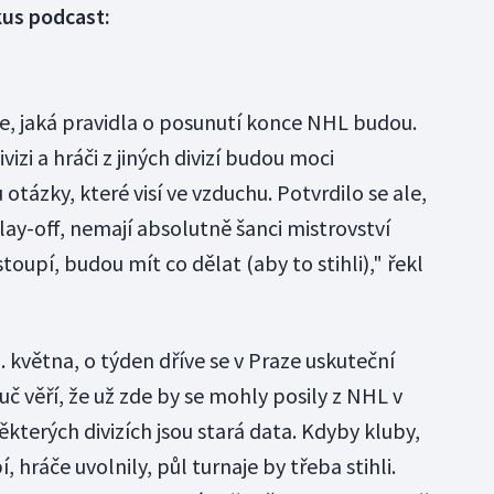
kus podcast:
 jaká pravidla o posunutí konce NHL budou.
izi a hráči z jiných divizí budou moci
otázky, které visí ve vzduchu. Potvrdilo se ale,
play-off, nemají absolutně šanci mistrovství
stoupí, budou mít co dělat (aby to stihli)," řekl
 května, o týden dříve se v Praze uskuteční
č věří, že už zde by se mohly posily z NHL v
kterých divizích jsou stará data. Kdyby kluby,
 hráče uvolnily, půl turnaje by třeba stihli.