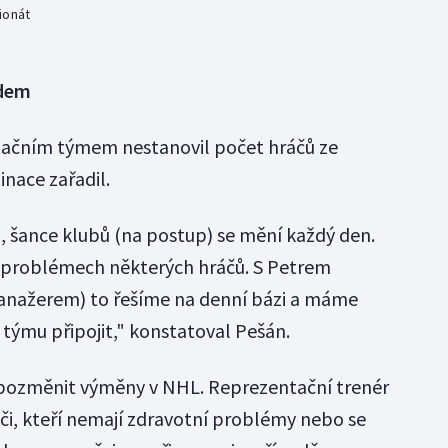
ionát
ědem
izačním týmem nestanovil počet hráčů ze
nace zařadil.
 šance klubů (na postup) se mění každý den.
h problémech některých hráčů. S Petrem
nažerem) to řešíme na denní bázi a máme
 týmu připojit," konstatoval Pešán.
pozměnit výměny v NHL. Reprezentační trenér
áči, kteří nemají zdravotní problémy nebo se