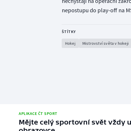
nechystají na operační zákro
nepostupu do play-off na MS
ŠTÍTKY
Hokej
Mistrovství světa v hokeji
APLIKACE ČT SPORT
Mějte celý sportovní svět vždy u
obrazovce.