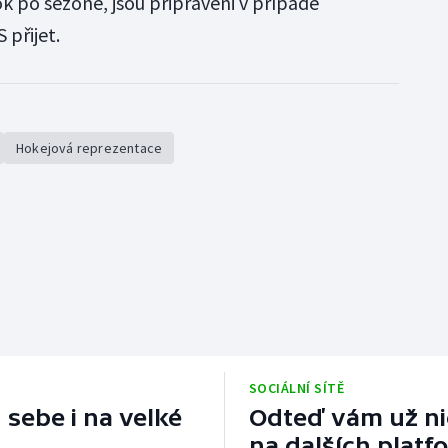
k po sezoně, jsou připraveni v případě
 přijet.
Hokejová reprezentace
SOCIÁLNÍ SÍTĚ
 sebe i na velké
Odteď vám už nic
na dalších platf