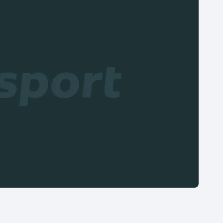
Moderní pětiboj
Triatlon
Motorsport
Veslování
Olympijské hry
Vodní slalom
Parasport
Volejbal
Plavání
Ostatní
Plážový volejbal