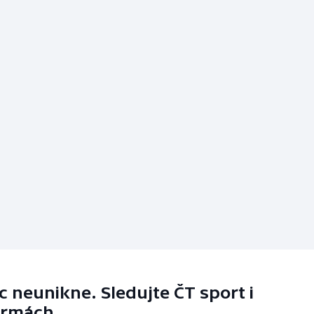
 neunikne. Sledujte ČT sport i
ormách.