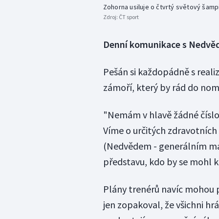
Zohorna usiluje o čtvrtý světový šamp
Zdroj:
ČT sport
Denní komunikace s Nedv
Pešán si každopádně s real
zámoří, který by rád do nomi
"Nemám v hlavě žádné číslo,
Víme o určitých zdravotníc
(Nedvědem - generálním ma
představu, kdo by se mohl k
Plány trenérů navíc mohou 
jen zopakoval, že všichni hr