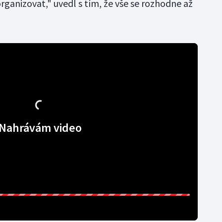
organizovat," uvedl s tím, že vše se rozhodne až
Nahrávám video