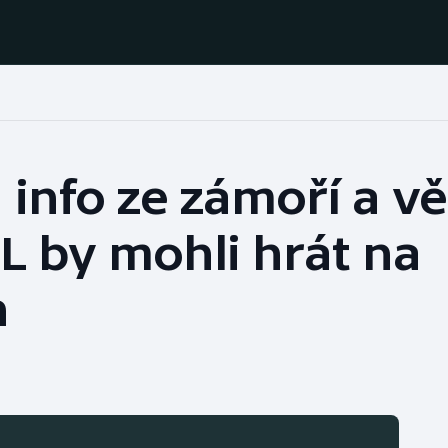
Házená
Ragby
info ze zámoří a věř
Jezdectví
Rychlobruslení
L by mohli hrát na
Rychlostní
Judo
kanoistika
h
Krasobruslení
Short track
Lezení
Sportovní střelba
Lyže a snowboard
Stolní tenis