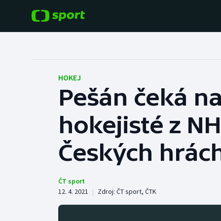
POPULÁRNÍ
DALŠÍ SPORTY
Fotbal
Americký fotbal
HOKEJ
Pešán čeká na 
Hokej
Baseball a softbal
hokejisté z NH
Tenis
Basketbal
Atletika
Českých hrác
Biatlon
Cyklistika
Boby a skeleton
ČT sport
12. 4. 2021
|
Zdroj:
ČT sport
,
ČTK
Box