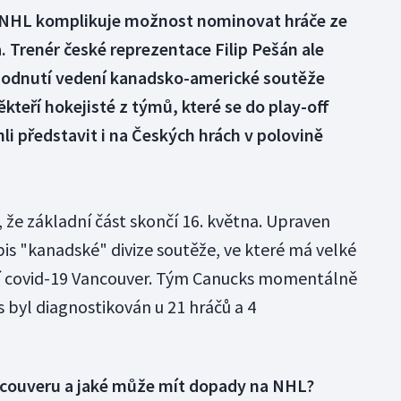
i NHL komplikuje možnost nominovat hráče ze
. Trenér české reprezentace Filip Pešán ale
odnutí vedení kanadsko-americké soutěže
někteří hokejisté z týmů, které se do play-off
i představit i na Českých hrách v polovině
že základní část skončí 16. května. Upraven
is "kanadské" divize soutěže, ve které má velké
 covid-19 Vancouver. Tým Canucks momentálně
 byl diagnostikován u 21 hráčů a 4
ancouveru a jaké může mít dopady na NHL?