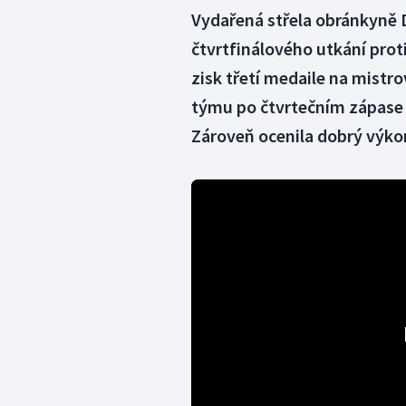
Vydařená střela obránkyně 
čtvrtfinálového utkání prot
zisk třetí medaile na mistr
týmu po čtvrtečním zápase př
Zároveň ocenila dobrý výko