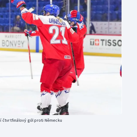
Moderní pětiboj
Triatlon
Motorsport
Veslování
Olympijské hry
Vodní slalom
Parasport
Volejbal
Plavání
Ostatní
Plážový volejbal
í čtvrtfinálový gól proti Německu