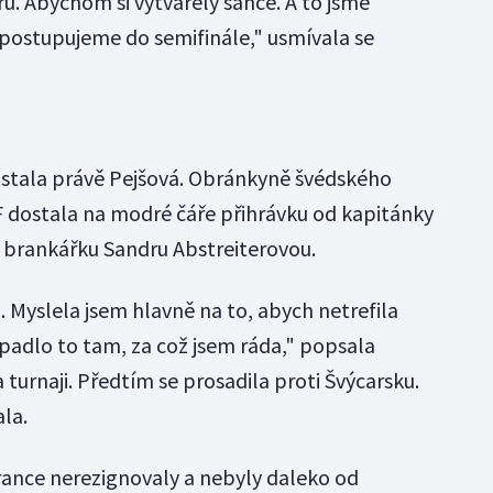
hru. Abychom si vytvářely šance. A to jsme
a postupujeme do semifinále," usmívala se
 stala právě Pejšová. Obránkyně švédského
 dostala na modré čáře přihrávku od kapitánky
 brankářku Sandru Abstreiterovou.
a. Myslela jsem hlavně na to, abych netrefila
padlo to tam, za což jsem ráda," popsala
 turnaji. Předtím se prosadila proti Švýcarsku.
ala.
ance nerezignovaly a nebyly daleko od