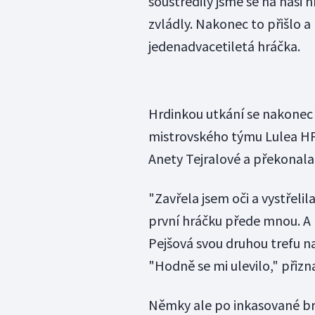
soustředily jsme se na naši 
zvládly. Nakonec to přišlo 
jedenadvacetiletá hráčka.
Hrdinkou utkání se nakonec
mistrovského týmu Lulea HF
Anety Tejralové a překonala
"Zavřela jsem oči a vystřelil
první hráčku přede mnou. A 
Pejšová svou druhou trefu na
"Hodně se mi ulevilo," přizn
Němky ale po inkasované br