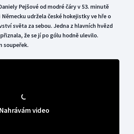
Daniely Pejšové od modré čáry v 53. minutě
i Německu udržela české hokejistky ve hře o
ovství světa za sebou. Jedna z hlavních hvězd
iznala, že se jí po gólu hodně ulevilo.
n soupeřek.
Nahrávám video