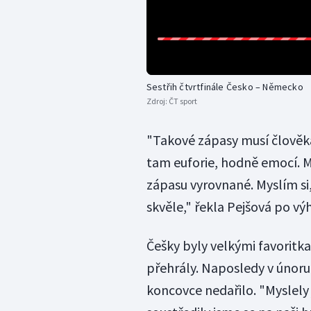
Sestřih čtvrtfinále Česko – Německo
Zdroj:
ČT sport
"Takové zápasy musí člověka 
tam euforie, hodně emocí. My 
zápasu vyrovnané. Myslím si
skvěle," řekla Pejšová po výh
Češky byly velkými favoritk
přehrály. Naposledy v únoru v
koncovce nedařilo. "Myslely