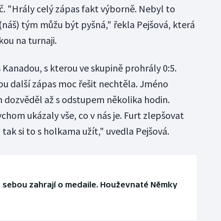
yč. "Hrály celý zápas fakt výborně. Nebyl to
(náš) tým můžu být pyšná," řekla Pejšová, která
kou na turnaji.
s Kanadou, s kterou ve skupině prohrály 0:5.
pu další zápas moc řešit nechtěla. Jméno
m dozvěděl až s odstupem několika hodin.
hom ukázaly vše, co v nás je. Furt zlepšovat
, tak si to s holkama užít," uvedla Pejšová.
za sebou zahrají o medaile. Houževnaté Němky