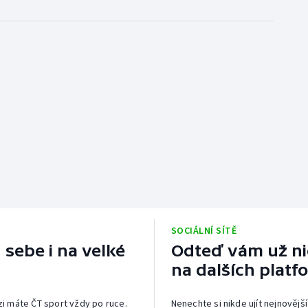
SOCIÁLNÍ SÍTĚ
 sebe i na velké
Odteď vám už nic
na dalších platf
izi máte ČT sport vždy po ruce.
Nenechte si nikde ujít nejnovější