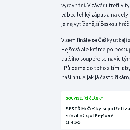
vyrovnání. V závěru trefily t
vůbec lehký zápas a na celý 
je nejvytíženější českou hráč
V semifinále se Češky utkají 
Pejšová ale krátce po postu
dalšího soupeře se navíc tý
"Půjdeme do toho s tím, abyc
naši hru. A jak já často říkám
SOUVISEJÍCÍ ČLÁNKY
SESTŘIH: Češky si potřetí 
srazil až gól Pejšové
11. 4. 2024