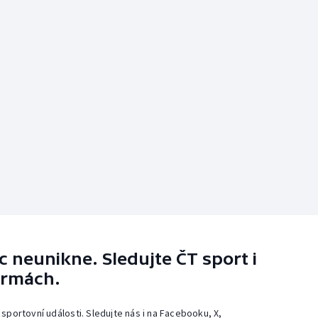
 neunikne. Sledujte ČT sport i
ormách.
 sportovní události. Sledujte nás i na Facebooku, X,