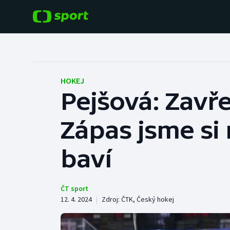
POPULÁRNÍ
DALŠÍ SPORTY
Fotbal
Americký fotbal
HOKEJ
Pejšová: Zavřel
Hokej
Baseball a softbal
Zápas jsme si 
Tenis
Basketbal
Atletika
baví
Biatlon
Cyklistika
Boby a skeleton
ČT sport
12. 4. 2024
|
Zdroj:
ČTK
,
Český hokej
Box