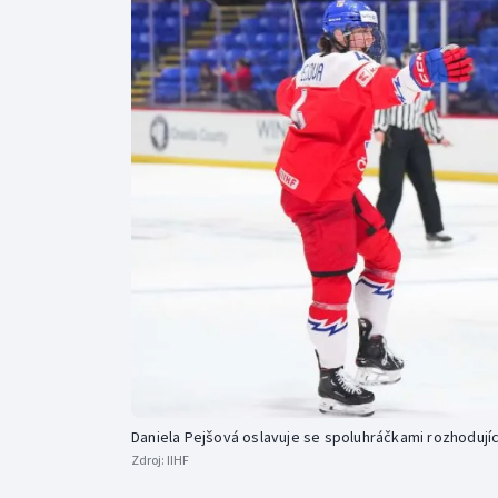
Curling
Dostihy
Florbal
Futsal
Golf
Gymnastika
Daniela Pejšová oslavuje se spoluhráčkami rozhodujíc
Zdroj:
IIHF