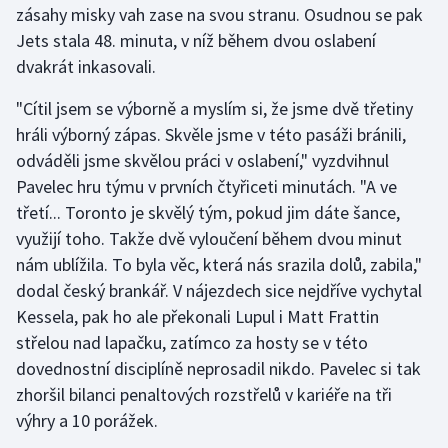
zásahy misky vah zase na svou stranu. Osudnou se pak
Olympijské hry
Jets stala 48. minuta, v níž během dvou oslabení
dvakrát inkasovali.
Parasport
"Cítil jsem se výborně a myslím si, že jsme dvě třetiny
Plavání
hráli výborný zápas. Skvěle jsme v této pasáži bránili,
odváděli jsme skvělou práci v oslabení," vyzdvihnul
Plážový volejbal
Pavelec hru týmu v prvních čtyřiceti minutách. "A ve
třetí... Toronto je skvělý tým, pokud jim dáte šance,
Ragby
využijí toho. Takže dvě vyloučení během dvou minut
nám ublížila. To byla věc, která nás srazila dolů, zabila,"
Rychlobruslení
dodal český brankář. V nájezdech sice nejdříve vychytal
Kessela, pak ho ale překonali Lupul i Matt Frattin
Rychlostní kanoistika
střelou nad lapačku, zatímco za hosty se v této
Short track
dovednostní disciplíně neprosadil nikdo. Pavelec si tak
zhoršil bilanci penaltových rozstřelů v kariéře na tři
Sportovní střelba
výhry a 10 porážek.