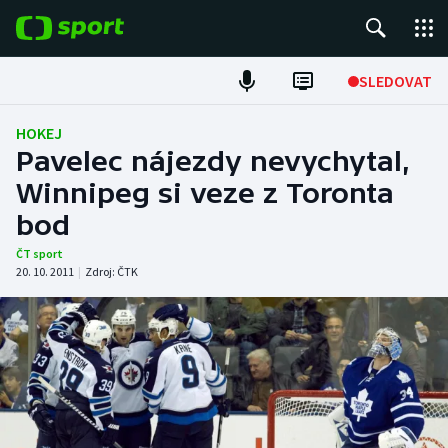
POPULÁRNÍ
SLEDOVAT
Fotbal
HOKEJ
Pavelec nájezdy nevychytal,
Hokej
Winnipeg si veze z Toronta
bod
Tenis
ČT sport
Atletika
20. 10. 2011
|
Zdroj:
ČTK
Cyklistika
DALŠÍ SPORTY
Americký fotbal
NEPŘEHLÉDNĚTE