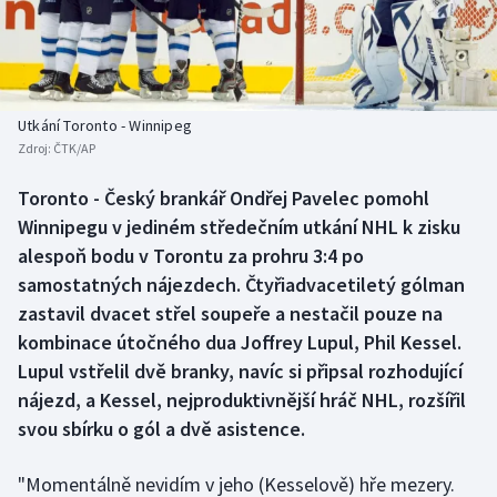
Baseball a softbal
Soutěže
Basketbal
Historické návraty
Biatlon
Aplikace ČT sport
Utkání Toronto - Winnipeg
Zdroj:
ČTK/AP
Boby a skeleton
AZ kvíz
Toronto - Český brankář Ondřej Pavelec pomohl
Winnipegu v jediném středečním utkání NHL k zisku
Box
alespoň bodu v Torontu za prohru 3:4 po
Curling
samostatných nájezdech. Čtyřiadvacetiletý gólman
zastavil dvacet střel soupeře a nestačil pouze na
Dostihy
kombinace útočného dua Joffrey Lupul, Phil Kessel.
Lupul vstřelil dvě branky, navíc si připsal rozhodující
Florbal
nájezd, a Kessel, nejproduktivnější hráč NHL, rozšířil
svou sbírku o gól a dvě asistence.
Futsal
"Momentálně nevidím v jeho (Kesselově) hře mezery.
Golf