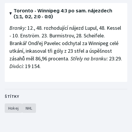
Stolní tenis
Toronto - Winnipeg 4:3 po sam. nájezdech
(1:1, 0:2, 2:0 - 0:0)
Triatlon
Branky:
12., 48. rozhodující nájezd Lupul, 48. Kessel
Veslování
- 10. Enström. 23. Burmistrov, 28. Scheifele.
Brankář Ondřej Pavelec odchytal za Winnipeg celé
Vodní slalom
utkání, inkasoval tři góly z 23 střel a úspěšnost
zásahů měl 86,96 procenta.
Střely na branku:
23:29.
Volejbal
Diváci:
19 154.
Ostatní
ŠTÍTKY
Hokej
NHL