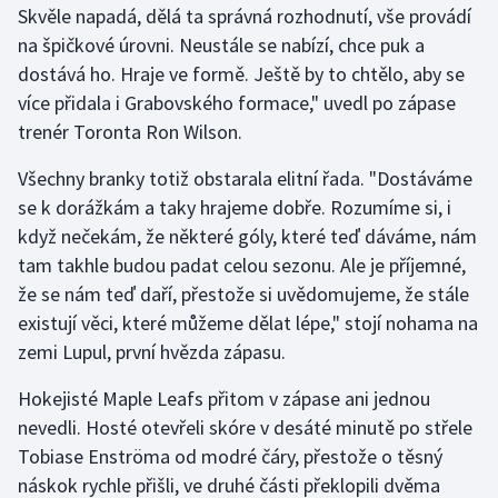
Skvěle napadá, dělá ta správná rozhodnutí, vše provádí
na špičkové úrovni. Neustále se nabízí, chce puk a
Gymnastika
dostává ho. Hraje ve formě. Ještě by to chtělo, aby se
více přidala i Grabovského formace," uvedl po zápase
Házená
trenér Toronta Ron Wilson.
Jezdectví
Všechny branky totiž obstarala elitní řada. "Dostáváme
se k dorážkám a taky hrajeme dobře. Rozumíme si, i
Judo
když nečekám, že některé góly, které teď dáváme, nám
tam takhle budou padat celou sezonu. Ale je příjemné,
Krasobruslení
že se nám teď daří, přestože si uvědomujeme, že stále
Lezení
existují věci, které můžeme dělat lépe," stojí nohama na
zemi Lupul, první hvězda zápasu.
Lyže a snowboard
Hokejisté Maple Leafs přitom v zápase ani jednou
Moderní pětiboj
nevedli. Hosté otevřeli skóre v desáté minutě po střele
Tobiase Enströma od modré čáry, přestože o těsný
Motorsport
náskok rychle přišli, ve druhé části překlopili dvěma