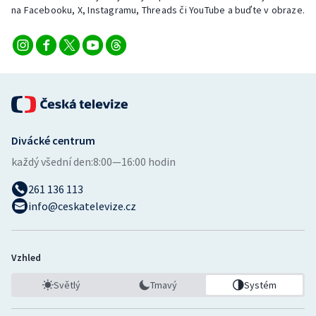
na Facebooku, X, Instagramu, Threads či YouTube a buďte v obraze.
Divácké centrum
každý všední den:
8:00—16:00 hodin
261 136 113
info@ceskatelevize.cz
Vzhled
Světlý
Tmavý
Systém