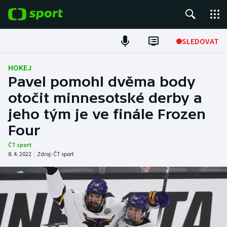
POPULÁRNÍ
SLEDOVAT
Fotbal
HOKEJ
Pavel pomohl dvěma body
Hokej
otočit minnesotské derby a
jeho tým je ve finále Frozen
Tenis
Four
Atletika
ČT sport
8. 4. 2022
|
Zdroj:
ČT sport
Cyklistika
DALŠÍ SPORTY
Americký fotbal
NEPŘEHLÉDNĚTE