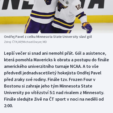
Baseball a softbal
Soutěže
Basketbal
Historické návraty
Biatlon
Aplikace ČT sport
Ondřej Pavel z celku Minnesota State University slaví gól
Boby a skeleton
AZ kvíz
Zdroj:
ČTK/AP/Michael Dwyer, MD
Box
Lepší večer si snad ani nemohl přát. Gól a asistence,
která pomohla Mavericks k obratu a postupu do finále
Curling
amerického univerzitního turnaje NCAA. A to vše
předvedl jednadvacetiletý hokejista Ondřej Pavel
Dostihy
před zraky své rodiny. Finále tzv. Frozen Four v
Bostonu si zahraje jeho tým Minnesota State
Florbal
University po vítězství 5:1 nad rivalem z Minnesoty.
Finále sledujte živě na ČT sport v noci na neděli od
Futsal
2:00.
Golf