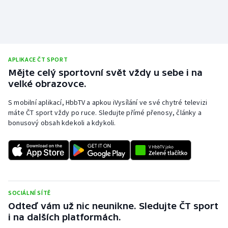
Stolní tenis
Triatlon
Veslování
APLIKACE ČT SPORT
Mějte celý sportovní svět vždy u sebe i na
Vodní slalom
velké obrazovce.
S mobilní aplikací, HbbTV a apkou iVysílání ve své chytré televizi
Volejbal
máte ČT sport vždy po ruce. Sledujte přímé přenosy, články a
bonusový obsah kdekoli a kdykoli.
Ostatní
SOCIÁLNÍ SÍTĚ
Odteď vám už nic neunikne. Sledujte ČT sport
i na dalších platformách.