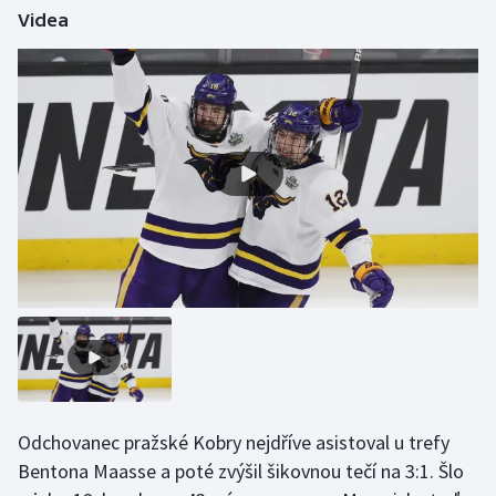
Videa
Gymnastika
Házená
Jezdectví
Judo
Krasobruslení
Lezení
Lyže a snowboard
Moderní pětiboj
Odchovanec pražské Kobry nejdříve asistoval u trefy
Bentona Maasse a poté zvýšil šikovnou tečí na 3:1. Šlo
Motorsport