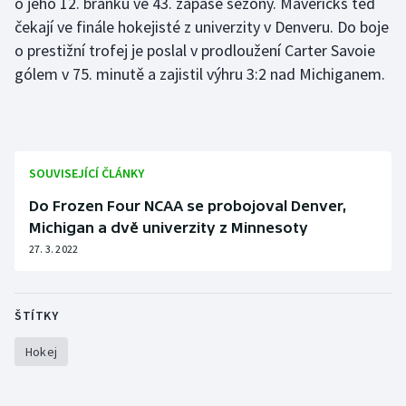
o jeho 12. branku ve 43. zápase sezony. Mavericks teď
čekají ve finále hokejisté z univerzity v Denveru. Do boje
Olympijské hry
o prestižní trofej je poslal v prodloužení Carter Savoie
Parasport
gólem v 75. minutě a zajistil výhru 3:2 nad Michiganem.
Plavání
Plážový volejbal
SOUVISEJÍCÍ ČLÁNKY
Ragby
Do Frozen Four NCAA se probojoval Denver,
Michigan a dvě univerzity z Minnesoty
Rychlobruslení
27. 3. 2022
Rychlostní kanoistika
ŠTÍTKY
Short track
Hokej
Sportovní střelba