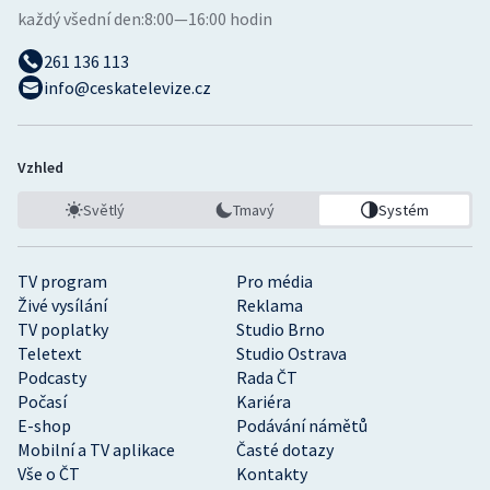
každý všední den:
8:00—16:00 hodin
261 136 113
info@ceskatelevize.cz
Vzhled
Světlý
Tmavý
Systém
TV program
Pro média
Živé vysílání
Reklama
TV poplatky
Studio Brno
Teletext
Studio Ostrava
Podcasty
Rada ČT
Počasí
Kariéra
E-shop
Podávání námětů
Mobilní a TV aplikace
Časté dotazy
Vše o ČT
Kontakty