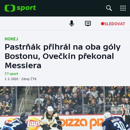
POPULÁRNÍ
SLEDOVAT
Fotbal
HOKEJ
Pastrňák přihrál na oba góly
Hokej
Bostonu, Ovečkin překonal
Messiera
Tenis
ČT sport
Atletika
1. 2. 2020
|
Zdroj:
ČTK
Cyklistika
DALŠÍ SPORTY
Americký fotbal
NEPŘEHLÉDNĚTE