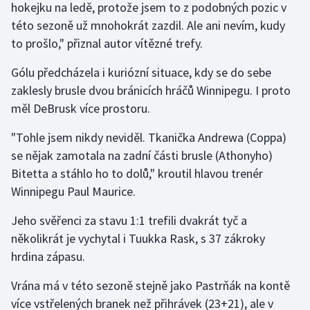
hokejku na ledě, protože jsem to z podobných pozic v
Olympijské hry
této sezoně už mnohokrát zazdil. Ale ani nevím, kudy
to prošlo," přiznal autor vítězné trefy.
Parasport
Gólu předcházela i kuriózní situace, kdy se do sebe
Plavání
zaklesly brusle dvou bránicích hráčů Winnipegu. I proto
měl DeBrusk více prostoru.
Plážový volejbal
"Tohle jsem nikdy neviděl. Tkanička Andrewa (Coppa)
Ragby
se nějak zamotala na zadní části brusle (Athonyho)
Bitetta a stáhlo ho to dolů," kroutil hlavou trenér
Rychlobruslení
Winnipegu Paul Maurice.
Jeho svěřenci za stavu 1:1 trefili dvakrát tyč a
Rychlostní kanoistika
několikrát je vychytal i Tuukka Rask, s 37 zákroky
Short track
hrdina zápasu.
Vrána má v této sezoně stejně jako Pastrňák na kontě
Sportovní střelba
více vstřelených branek než přihrávek (23+21), ale v