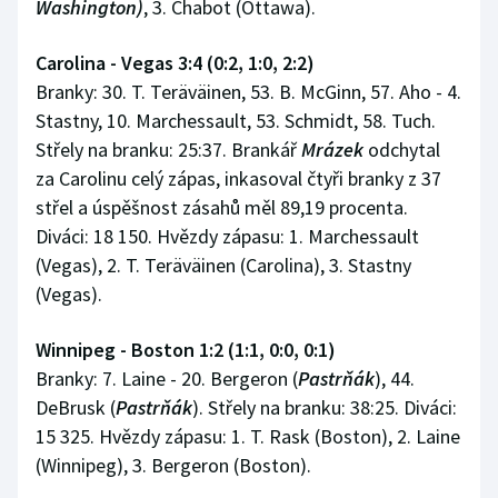
Washington)
, 3. Chabot (Ottawa).
Carolina - Vegas 3:4 (0:2, 1:0, 2:2)
Branky: 30. T. Teräväinen, 53. B. McGinn, 57. Aho - 4.
Stastny, 10. Marchessault, 53. Schmidt, 58. Tuch.
Střely na branku: 25:37. Brankář
Mrázek
odchytal
za Carolinu celý zápas, inkasoval čtyři branky z 37
střel a úspěšnost zásahů měl 89,19 procenta.
Diváci: 18 150. Hvězdy zápasu: 1. Marchessault
(Vegas), 2. T. Teräväinen (Carolina), 3. Stastny
(Vegas).
Winnipeg - Boston 1:2 (1:1, 0:0, 0:1)
Branky: 7. Laine - 20. Bergeron (
Pastrňák
), 44.
DeBrusk (
Pastrňák
). Střely na branku: 38:25. Diváci:
15 325. Hvězdy zápasu: 1. T. Rask (Boston), 2. Laine
(Winnipeg), 3. Bergeron (Boston).