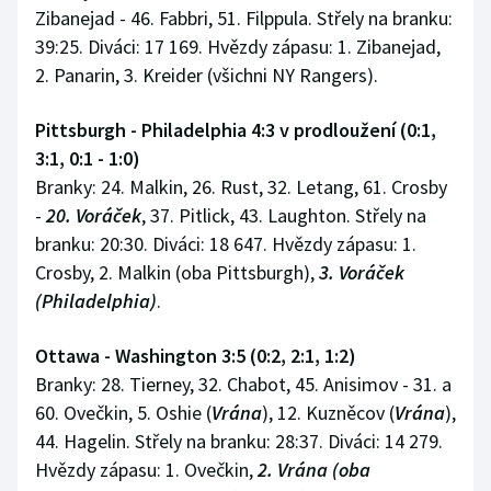
Zibanejad - 46. Fabbri, 51. Filppula. Střely na branku:
39:25. Diváci: 17 169. Hvězdy zápasu: 1. Zibanejad,
2. Panarin, 3. Kreider (všichni NY Rangers).
Pittsburgh - Philadelphia 4:3 v prodloužení (0:1,
3:1, 0:1 - 1:0)
Branky: 24. Malkin, 26. Rust, 32. Letang, 61. Crosby
-
20. Voráček
, 37. Pitlick, 43. Laughton. Střely na
branku: 20:30. Diváci: 18 647. Hvězdy zápasu: 1.
Crosby, 2. Malkin (oba Pittsburgh),
3. Voráček
(Philadelphia)
.
Ottawa - Washington 3:5 (0:2, 2:1, 1:2)
Branky: 28. Tierney, 32. Chabot, 45. Anisimov - 31. a
60. Ovečkin, 5. Oshie (
Vrána
), 12. Kuzněcov (
Vrána
),
44. Hagelin. Střely na branku: 28:37. Diváci: 14 279.
Hvězdy zápasu: 1. Ovečkin,
2. Vrána (oba