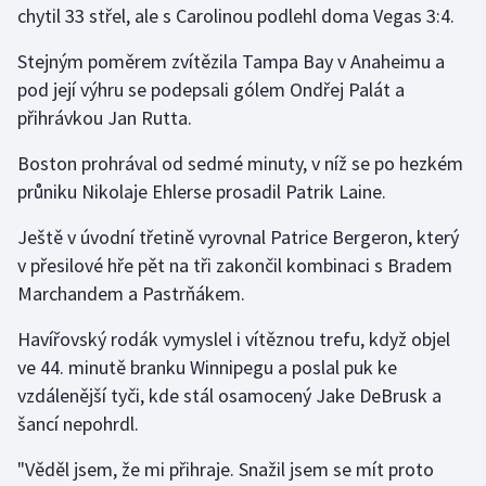
chytil 33 střel, ale s Carolinou podlehl doma Vegas 3:4.
Gymnastika
Stejným poměrem zvítězila Tampa Bay v Anaheimu a
pod její výhru se podepsali gólem Ondřej Palát a
Házená
přihrávkou Jan Rutta.
Jezdectví
Boston prohrával od sedmé minuty, v níž se po hezkém
průniku Nikolaje Ehlerse prosadil Patrik Laine.
Judo
Ještě v úvodní třetině vyrovnal Patrice Bergeron, který
Krasobruslení
v přesilové hře pět na tři zakončil kombinaci s Bradem
Marchandem a Pastrňákem.
Lezení
Havířovský rodák vymyslel i vítěznou trefu, když objel
Lyže a snowboard
ve 44. minutě branku Winnipegu a poslal puk ke
vzdálenější tyči, kde stál osamocený Jake DeBrusk a
Moderní pětiboj
šancí nepohrdl.
Motorsport
"Věděl jsem, že mi přihraje. Snažil jsem se mít proto