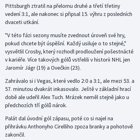
Pittsburgh ztratil na přelomu druhé a třetí třetiny
vedení 3:1, ale nakonec si připsal 15. výhru z posledních
dvaceti utkání.
"V této fázi sezony musíte zvednout úroveň své hry,
pokud chcete být úspěšní. Každý usiluje o to stejné,"
vysvětlil Crosby, který rozhodl prodloužení pošestnácté
v kariéře. Více takových gólů vstřelili v historii NHL jen
Jaromír Jágr (19) a Ovečkin (23).
Zahrávalo si i Vegas, které vedlo 2:0 a 3:1, ale mezi 53. a
57. minutou dvakrát inkasovalo. Ještě v základní hrací
době ale udeřil Alex Tuch. Mrázek neměl stejně jako u
předchozích tří gólů nárok.
Palát dal úvodní gól zápasu, poté co si najel na
přihrávku Anthonyho Cirelliho zpoza branky a pohotově
zakončil.