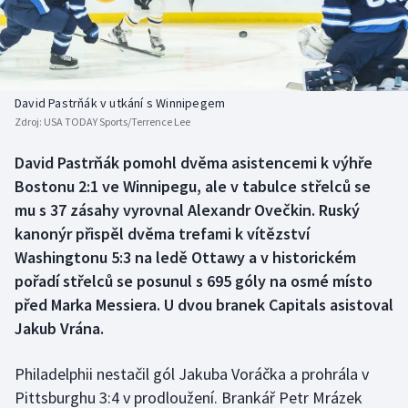
Baseball a softbal
Soutěže
Basketbal
Historické návraty
Biatlon
Aplikace ČT sport
David Pastrňák v utkání s Winnipegem
Zdroj:
USA TODAY Sports/Terrence Lee
Boby a skeleton
AZ kvíz
David Pastrňák pomohl dvěma asistencemi k výhře
Bostonu 2:1 ve Winnipegu, ale v tabulce střelců se
Box
mu s 37 zásahy vyrovnal Alexandr Ovečkin. Ruský
Curling
kanonýr přispěl dvěma trefami k vítězství
Washingtonu 5:3 na ledě Ottawy a v historickém
Dostihy
pořadí střelců se posunul s 695 góly na osmé místo
před Marka Messiera. U dvou branek Capitals asistoval
Florbal
Jakub Vrána.
Futsal
Philadelphii nestačil gól Jakuba Voráčka a prohrála v
Pittsburghu 3:4 v prodloužení. Brankář Petr Mrázek
Golf