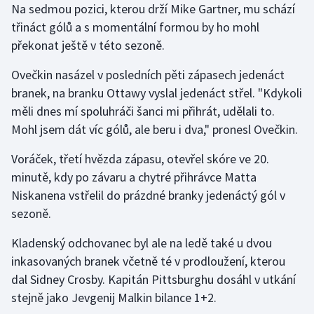
Na sedmou pozici, kterou drží Mike Gartner, mu schází
třináct gólů a s momentální formou by ho mohl
překonat ještě v této sezoně.
Ovečkin nasázel v posledních pěti zápasech jedenáct
branek, na branku Ottawy vyslal jedenáct střel. "Kdykoli
měli dnes mí spoluhráči šanci mi přihrát, udělali to.
Mohl jsem dát víc gólů, ale beru i dva," pronesl Ovečkin.
Voráček, třetí hvězda zápasu, otevřel skóre ve 20.
minutě, kdy po závaru a chytré přihrávce Matta
Niskanena vstřelil do prázdné branky jedenáctý gól v
sezoně.
Kladenský odchovanec byl ale na ledě také u dvou
inkasovaných branek včetně té v prodloužení, kterou
dal Sidney Crosby. Kapitán Pittsburghu dosáhl v utkání
stejně jako Jevgenij Malkin bilance 1+2.