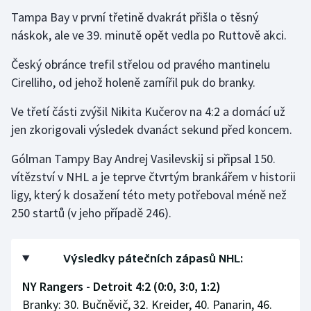
Tampa Bay v první třetině dvakrát přišla o těsný
náskok, ale ve 39. minutě opět vedla po Ruttově akci.
Český obránce trefil střelou od pravého mantinelu
Cirelliho, od jehož holeně zamířil puk do branky.
Ve třetí části zvýšil Nikita Kučerov na 4:2 a domácí už
jen zkorigovali výsledek dvanáct sekund před koncem.
Gólman Tampy Bay Andrej Vasilevskij si připsal 150.
vítězství v NHL a je teprve čtvrtým brankářem v historii
ligy, který k dosažení této mety potřeboval méně než
250 startů (v jeho případě 246).
Výsledky pátečních zápasů NHL:
NY Rangers - Detroit 4:2 (0:0, 3:0, 1:2)
Branky: 30. Bučněvič, 32. Kreider, 40. Panarin, 46.