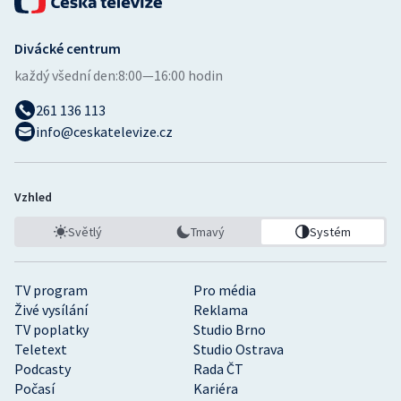
Divácké centrum
každý všední den:
8:00—16:00 hodin
261 136 113
info@ceskatelevize.cz
Vzhled
Světlý
Tmavý
Systém
TV program
Pro média
Živé vysílání
Reklama
TV poplatky
Studio Brno
Teletext
Studio Ostrava
Podcasty
Rada ČT
Počasí
Kariéra