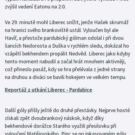
zvýšil vedení Eatonu na 2:0.
Olympijské hry
Ve 29. minutě mohl Liberec snížit, jenže Hašek skrumáž
Parasport
na hranici svého brankoviště ustál. Vyloučen byl ale
Havíř, a přestože pardubický gólman odolal i při dvou
Plavání
šancích Nedorosta a Duška v rychlém sledu, dokázal ho
Plážový volejbal
vzápětí bekhendem propálit Nedvěd. Liberec jako kdyby
tento moment nabudil a začal hrát mnohem aktivněji,
Ragby
což přineslo pasáž, kdy se hra přelévala z jedné strany
na druhou a diváci se bavili hokejem ve velkém tempu.
Rychlobruslení
Reportáž z utkání Liberec - Pardubice
Rychlostní kanoistika
Další góly přišly ještě do druhé přestávky. Nejprve hosté
Short track
získali zpět dvoubrankový náskok, když díky
Sportovní střelba
bekhendové dorážce Starého využili přesilovku při
vyloučení Matějovského. Pinc se po inkasovaném gólu