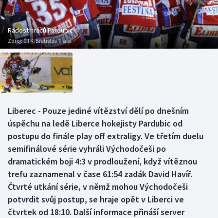
Baseball a softbal
Soutěže
Basketbal
Historické návraty
Radost hráčů Pardubic
Zdroj:
ČTK/Břetislav Fiala
Biatlon
Aplikace ČT sport
Boby a skeleton
AZ kvíz
Box
Liberec - Pouze jediné vítězství dělí po dnešním
úspěchu na ledě Liberce hokejisty Pardubic od
Curling
postupu do finále play off extraligy. Ve třetím duelu
Dostihy
semifinálové série vyhráli Východočeši po
dramatickém boji 4:3 v prodloužení, když vítěznou
Florbal
trefu zaznamenal v čase 61:54 zadák David Havíř.
Čtvrté utkání série, v němž mohou Východočeši
Futsal
potvrdit svůj postup, se hraje opět v Liberci ve
čtvrtek od 18:10. Další informace přináší server
Golf