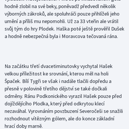
Stolní tenis
hodně zlobil na své beky, poněvadž předvedl několik
výborných zákroků, ale spoluhráči pouze přihlíželi jeho
Triatlon
umění a příliš mu nepomohli. Už za 33 vteřin ale vrátil
svůj tým do hry Plodek. Haška poté ještě prověřil Dušek
Veslování
a hodně nebezpečná byla i Moravcova tečovaná rána.
Vodní slalom
Volejbal
Na začátku třetí dvacetiminutovky vychytal Hašek
Ostatní
velkou příležitost ke srovnání, kterou měl na holi
Špaček. Bílí Tygři se však i nadále tlačili dopředu a
přesně v polovině třetího dějství se také dočkali
odměny. Ránu Podkonického vyrazil Hašek pouze před
dojíždějícího Plodka, který před odkrytou klecí
nezaváhal. Vyrovnáním povzbuzení Severočeši se snažili
rozhodnout vítězným gólem, ale do konce základní
hrací doby marně.