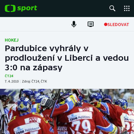
POPULÁRNÍ
SLEDOVAT
Fotbal
HOKEJ
Pardubice vyhrály v
Hokej
prodloužení v Liberci a vedou
3:0 na zápasy
Tenis
ČT24
Atletika
7. 4. 2010
|
Zdroj:
ČT24
,
ČTK
Cyklistika
DALŠÍ SPORTY
Americký fotbal
NEPŘEHLÉDNĚTE