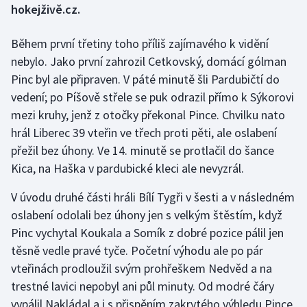
hokejživě.cz.
Gymnastika
Během první třetiny toho příliš zajímavého k vidění
nebylo. Jako první zahrozil Cetkovský, domácí gólman
Házená
Pinc byl ale připraven. V páté minutě šli Pardubičtí do
vedení; po Píšově střele se puk odrazil přímo k Sýkorovi
Jezdectví
mezi kruhy, jenž z otočky překonal Pince. Chvilku nato
Judo
hrál Liberec 39 vteřin ve třech proti pěti, ale oslabení
přežil bez úhony. Ve 14. minutě se protlačil do šance
Krasobruslení
Kica, na Haška v pardubické kleci ale nevyzrál.
Lezení
V úvodu druhé části hráli Bílí Tygři v šesti a v následném
oslabení odolali bez úhony jen s velkým štěstím, když
Lyže a snowboard
Pinc vychytal Koukala a Somík z dobré pozice pálil jen
těsně vedle pravé tyče. Početní výhodu ale po pár
Moderní pětiboj
vteřinách prodloužil svým prohřeškem Nedvěd a na
trestné lavici nepobyl ani půl minuty. Od modré čáry
Motorsport
vypálil Nakládal a i s přispěním zakrytého výhledu Pince