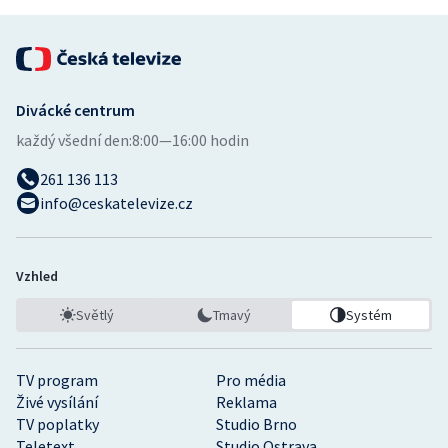
Divácké centrum
každý všední den:
8:00—16:00 hodin
261 136 113
info@ceskatelevize.cz
Vzhled
Světlý
Tmavý
Systém
TV program
Pro média
Živé vysílání
Reklama
TV poplatky
Studio Brno
Teletext
Studio Ostrava