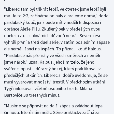
Olympijské hry
"Liberec tam byl třikrát lepší, ve čtvrtek jsme lepší byli
my. Je to 2:2, začínáme od nuly a hrajeme doma," dodal
Parasport
pardubický kouč, jenž bude mít v neděli k dispozici i
obránce Aleše Píšu. Zkušený bek v předešlých dvou
Plavání
duelech z disciplinárních důvodů nehrál. Severočeši
vyhráli první a třetí duel série, v zatím posledním zápase
Plážový volejbal
ale neměli šanci na úspěch. To přiznal i kouč Kalous.
"Pardubice nás přehrály ve všech směrech a neměli
Ragby
jsme nárok," uznal Kalous, jehož mrzelo, že jeho
svěřenci opustili důrazný hokej, který praktikovali v
Rychlobruslení
předešlých utkáních. Liberec si dobře uvědomuje, že se
Rychlostní kanoistika
musí vyvarovat množství trestů. V předchozím utkání
Tygři inkasovali včetně osobního trestu Milana
Short track
Bartoviče 30 trestných minut.
"Musíme se připravit na další zápas a zvládnout lépe
Sportovní střelba
činnosti, které nám nešly. Série prakticky začíná za