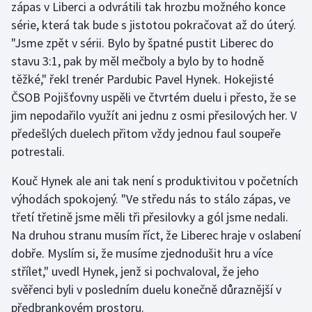
zápas v Liberci a odvrátili tak hrozbu možného konce
série, která tak bude s jistotou pokračovat až do úterý.
Gymnastika
"Jsme zpět v sérii. Bylo by špatné pustit Liberec do
stavu 3:1, pak by měl mečboly a bylo by to hodně
Házená
těžké," řekl trenér Pardubic Pavel Hynek. Hokejisté
ČSOB Pojišťovny uspěli ve čtvrtém duelu i přesto, že se
Jezdectví
jim nepodařilo využít ani jednu z osmi přesilových her. V
předešlých duelech přitom vždy jednou faul soupeře
Judo
potrestali.
Krasobruslení
Kouč Hynek ale ani tak není s produktivitou v početních
výhodách spokojený. "Ve středu nás to stálo zápas, ve
Lezení
třetí třetině jsme měli tři přesilovky a gól jsme nedali.
Lyže a snowboard
Na druhou stranu musím říct, že Liberec hraje v oslabení
dobře. Myslím si, že musíme zjednodušit hru a více
Moderní pětiboj
střílet," uvedl Hynek, jenž si pochvaloval, že jeho
svěřenci byli v posledním duelu konečně důraznější v
Motorsport
předbrankovém prostoru.