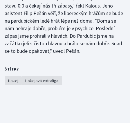
Stolní tenis
stavu 0:0 a čekají nás tři zápasy," řekl Kalous. Jeho
asistent Filip Pešán věří, že libereckým hráčům se bude
Triatlon
na pardubickém ledě hrát lépe než doma. "Doma se
nám nehraje dobře, problém je v psychice. Poslední
Veslování
zápas jsme prohráli v hlavách. Do Pardubic jsme na
začátku jeli s čistou hlavou a hrálo se nám dobře. Snad
Vodní slalom
se to bude opakovat," uvedl Pešán.
Volejbal
ŠTÍTKY
Ostatní
Hokej
Hokejová extraliga