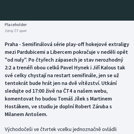
Baseball a softbal
Soutěže
Basketbal
Historické návraty
Placeholder
Zdroj:
ČT sport
Biatlon
Aplikace ČT sport
Praha - Semifinálová série play-off hokejové extraligy
Boby a skeleton
AZ kvíz
mezi Pardubicemi a Libercem pokračuje v neděli opět
"od nuly". Po čtyřech zápasech je stav nerozhodný
Box
2:2 a trenéři obou celků Pavel Hynek i Jiří Kalous tak
své celky chystají na restart semifinále, jen se už
Curling
tentokrát bude hrát jen na dvě vítězství. Utkání
sledujte od 17:00 živě na ČT4 a našem webu,
Dostihy
komentovat ho budou Tomáš Jílek s Martinem
Florbal
Hostákem, ve studiu je doplní Robert Záruba s
Milanem Antošem.
Futsal
Východočeši ve čtvrtek vcelku jednoznačně ovládli
Golf