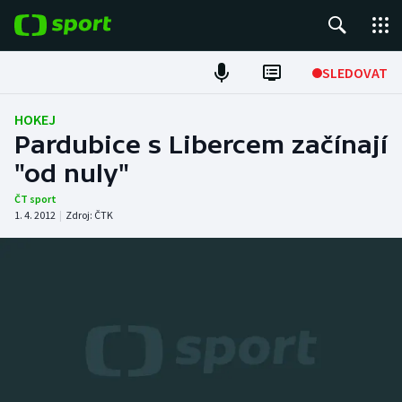
POPULÁRNÍ
SLEDOVAT
Fotbal
HOKEJ
Pardubice s Libercem začínají
Hokej
"od nuly"
Tenis
ČT sport
1. 4. 2012
|
Zdroj:
ČTK
Atletika
Cyklistika
DALŠÍ SPORTY
Americký fotbal
NEPŘEHLÉDNĚTE