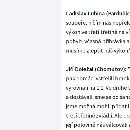
Ladislav Lubina (Pardubic
soupeře, ničím nás nepřekv
výkon ve třetí třetině na v
pohyb, včasná přihrávka a
musíme zlepšit náš výkon.
Jiří Doležal (Chomutov):
"
pak domácí vstřelili branku 
vyrovnali na 1:1. Ve druhé 
a dostávali jsme se do šanc
jsme možná mohli přidat i
třetí třetině zvládli. Ale d
její polovině nás válcovali