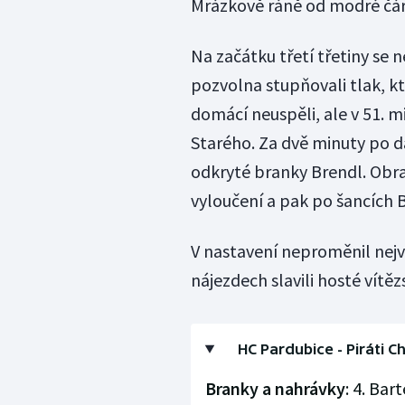
Mrázkově ráně od modré čár
Na začátku třetí třetiny se 
pozvolna stupňovali tlak, kt
domácí neuspěli, ale v 51. 
Starého. Za dvě minuty po da
odkryté branky Brendl. Obra
vyloučení a pak po šancích 
V nastavení neproměnil nejv
nájezdech slavili hosté vítěz
HC Pardubice - Piráti Ch
Branky a nahrávky
: 4. Bar