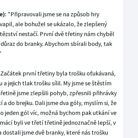
e):
"Připravovali jsme se na způsob hry
apil, ale bohužel se ukázalo, že zlepšený
ítězství nestačí. První dvě třetiny nám chyběl
 důraz do branky. Abychom sbírali body, tak
"
Začátek první třetiny byla trošku oťukávaná,
a jejich tlak trošku sílil. My jsme se štěstím
třetině jsme zlepšili pohyb, zpřesnili přihrávky
í a do brejku. Dali jsme dva góly, myslím si, že
 o jeden gól víc, možná bychom pak utkání ve
omácí byli ve třetí třetině jednoznačně lepší, v
 a dostali jsme dvě branky, které nás trošku