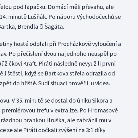
řelou pod lapačku. Domácí měli převahu, ale
 14. minutě Lušňák. Po náporu Východočechů se
artka, Brendla či Šagáta.
etiny hosté odolali při Procházkově vyloučení a
tav. Po přečíslení dvou na jednoho neuspěl po
žičkovi Kraft. Piráti následně nevyužili první
li štěstí, když se Bartkova střela odrazila od
pět do hřiště. Sudí situaci prověřili u videa.
vu. V 35. minutě se dostal do úniku Sikora a
sal premiérovou trefu v extralize. Po Hromasově
prázdnou brankou Hruška, ale zabránil mu v
ce se ale Piráti dočkali zvýšení na 3:1 díky