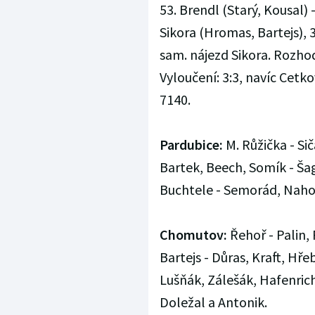
53. Brendl (Starý, Kousal) -
Sikora (Hromas, Bartejs), 
sam. nájezd Sikora. Rozhod
Vyloučení: 3:3, navíc Cetkov
7140.
Pardubice:
M. Růžička - Sič
Bartek, Beech, Somík - Šag
Buchtele - Semorád, Nahod
Chomutov:
Řehoř - Palin,
Bartejs - Důras, Kraft, Hře
Lušňák, Zálešák, Hafenricht
Doležal a Antonik.