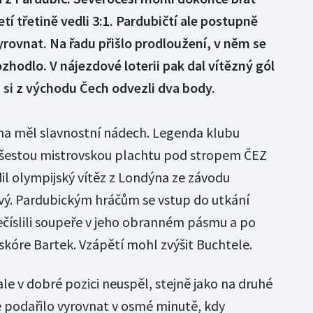
etí třetině vedli 3:1. Pardubičtí ale postupně
yrovnat. Na řadu přišlo prodloužení, v něm se
hodlo. V nájezdové loterii pak dal vítězný gól
 si z východu Čech odvezli dva body.
a měl slavnostní nádech. Legenda klubu
ž šestou mistrovskou plachtu pod stropem ČEZ
il olympijský vítěz z Londýna ze závodu
vý. Pardubickým hráčům se vstup do utkání
řečíslili soupeře v jeho obranném pásmu a po
skóre Bartek. Vzápětí mohl zvýšit Buchtele.
ale v dobré pozici neuspěl, stejně jako na druhé
 podařilo vyrovnat v osmé minutě, kdy