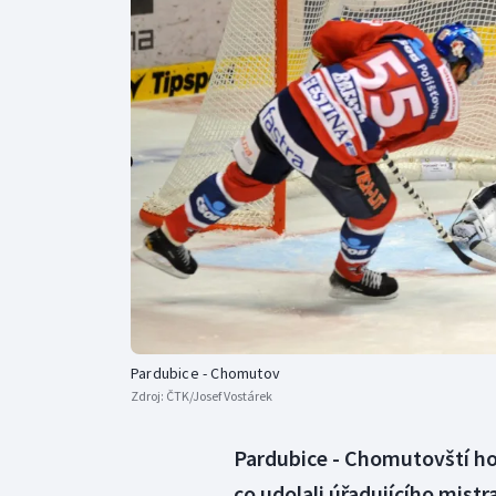
Curling
Dostihy
Florbal
Futsal
Golf
Gymnastika
Pardubice - Chomutov
Zdroj:
ČTK/Josef Vostárek
Pardubice - Chomutovští hok
co udolali úřadujícího mist