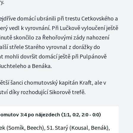
y.
nejdříve domácí ubránili při trestu Cetkovského a
erý vedl k vyrovnání. Při Lučkově vyloučení ještě
minutě skončilo za Řehořovými zády nahození
lší střele Starého vyrovnal z dorážky do
t mohli dovršit domácí ještě při Pulpánově
Buchteleho a Benáka.
ětší šanci chomutovský kapitán Kraft, ale v
ství díky rozhodující Sikorově trefě.
omutov 3:4 po nájezdech (1:1, 0:2, 2:0 - 0:0)
tek (Somík, Beech), 51. Starý (Kousal, Benák),