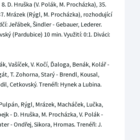
 8. D. Hruška (V. Polák, M. Procházka), 35.
37. Mrázek (Rýgl, M. Procházka), rozhodující
čí: Jeřábek, Šindler - Gebauer, Lederer.
ský (Pardubice) 10 min. Využití: 0:1. Diváci:
ák, Vašíček, V. Kočí, Ďaloga, Benák, Kolář -
át, T. Zohorna, Starý - Brendl, Kousal,
il, Cetkovský. Trenéři: Hynek a Lubina.
 Pulpán, Rýgl, Mrázek, Macháček, Lučka,
bejk - D. Hruška, M. Procházka, V. Polák -
er - Ondřej, Sikora, Hromas. Trenéři: J.