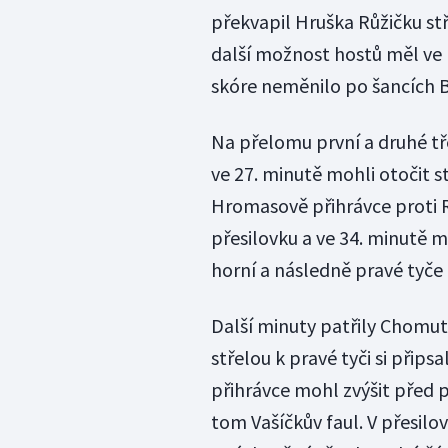
překvapil Hruška Růžičku st
další možnost hostů měl ve
skóre neměnilo po šancích B
Na přelomu první a druhé tř
ve 27. minutě mohli otočit s
Hromasově přihrávce proti Rů
přesilovku a ve 34. minutě mě
horní a následně pravé tyče z
Další minuty patřily Chomuto
střelou k pravé tyči si přip
přihrávce mohl zvýšit před 
tom Vašíčkův faul. V přesilov