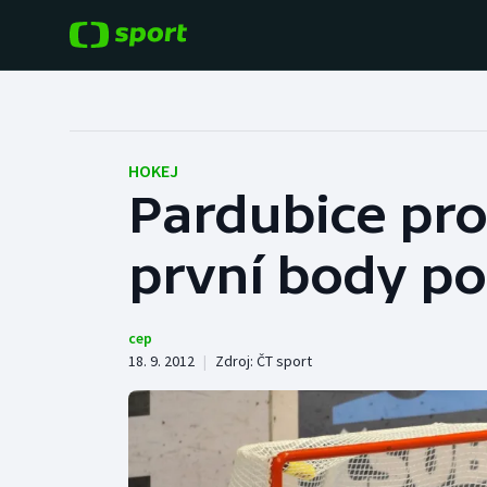
POPULÁRNÍ
DALŠÍ SPORTY
Fotbal
Americký fotbal
HOKEJ
Pardubice pro
Hokej
Baseball a softbal
první body po
Tenis
Basketbal
Atletika
Biatlon
cep
18. 9. 2012
|
Zdroj:
ČT sport
Cyklistika
Boby a skeleton
Box