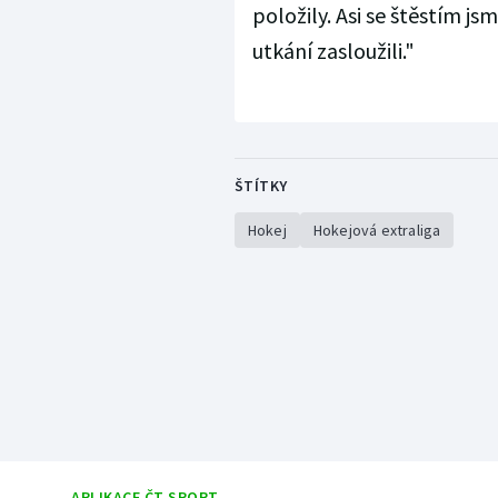
položily. Asi se štěstím js
utkání zasloužili."
ŠTÍTKY
Hokej
Hokejová extraliga
APLIKACE ČT SPORT