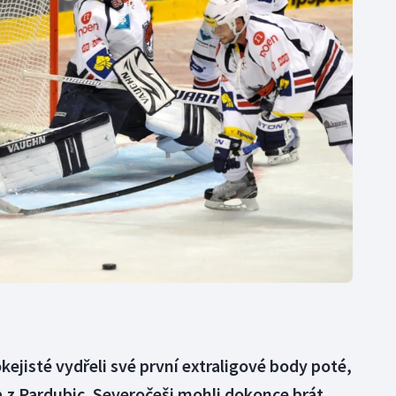
Moderní pětiboj
Triatlon
Motorsport
Veslování
Olympijské hry
Vodní slalom
Parasport
Volejbal
Plavání
Ostatní
Plážový volejbal
ejisté vydřeli své první extraligové body poté,
ra z Pardubic. Severočeši mohli dokonce brát