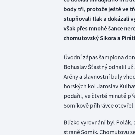
body tři, protože ještě ve tř
stupňovali tlak a dokázali v
však přes mnohé šance neroz
chomutovský Sikora a Piráti
Úvodní zápas šampiona dom
Bohuslav Šťastný odhalil u
Arény a slavnostní buly vhod
horských kol Jaroslav Kulha
podařil, ve čtvrté minutě p
Somíkově přihrávce otevřel 
Blízko vyrovnání byl Polák, 
straně Somík. Chomutovu se