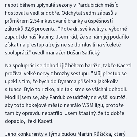
neboť během uplynulé sezony v Pardubicích měsíc
hostoval a vedl si dobře. Odchytal sedm zápasů s
Gymnastika
průměrem 2,54 inkasované branky a úspěšností
zákroků 92,6 procenta. "Potvrdil své kvality a výborně
Házená
zapadl do naší kabiny. Jsem rád, že se nám jej podařilo
Jezdectví
získat na přestup a že jsme se domluvili na víceleté
spolupráci," uvedl manažer Dušan Salfický.
Judo
Na spolupráci se dohodli již během baráže, takže Kacetl
prožíval velké nervy z hrozby sestupu. "Můj přestup se
Krasobruslení
upekl s tím, že bych do Dynama přišel za jakékoliv
Lezení
situace. Bylo to riziko, ale tak jsme se všichni dohodli.
Modlil jsem se, aby Pardubice udržely nejvyšší soutěž,
Lyže a snowboard
aby toto hokejové město nehrálo WSM ligu, protože
tam by opravdu nepatřilo. Jsem šťastný, že to dobře
Moderní pětiboj
dopadlo," řekl Kacetl.
Motorsport
Jeho konkurenty v týmu budou Martin Růžička, který