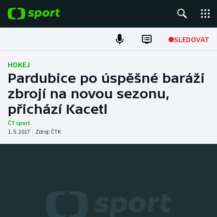
POPULÁRNÍ
SLEDOVAT
Fotbal
HOKEJ
Pardubice po úspěšné baráži
Hokej
zbrojí na novou sezonu,
přichází Kacetl
Tenis
ČT sport
Atletika
1. 5. 2017
|
Zdroj:
ČTK
Cyklistika
DALŠÍ SPORTY
Americký fotbal
NEPŘEHLÉDNĚTE