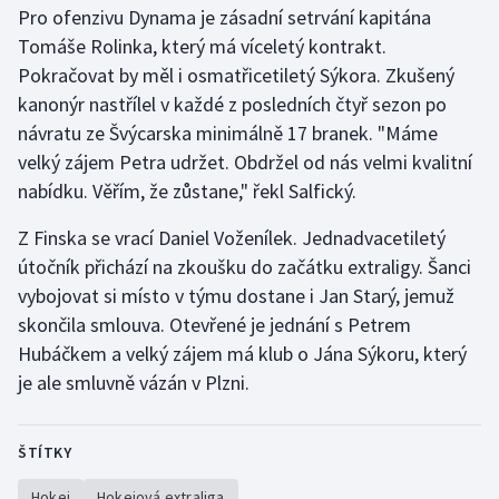
Pro ofenzivu Dynama je zásadní setrvání kapitána
Stolní tenis
Tomáše Rolinka, který má víceletý kontrakt.
Triatlon
Pokračovat by měl i osmatřicetiletý Sýkora. Zkušený
kanonýr nastřílel v každé z posledních čtyř sezon po
Veslování
návratu ze Švýcarska minimálně 17 branek. "Máme
velký zájem Petra udržet. Obdržel od nás velmi kvalitní
Vodní slalom
nabídku. Věřím, že zůstane," řekl Salfický.
Volejbal
Z Finska se vrací Daniel Voženílek. Jednadvacetiletý
útočník přichází na zkoušku do začátku extraligy. Šanci
Ostatní
vybojovat si místo v týmu dostane i Jan Starý, jemuž
skončila smlouva. Otevřené je jednání s Petrem
Hubáčkem a velký zájem má klub o Jána Sýkoru, který
je ale smluvně vázán v Plzni.
ŠTÍTKY
Hokej
Hokejová extraliga