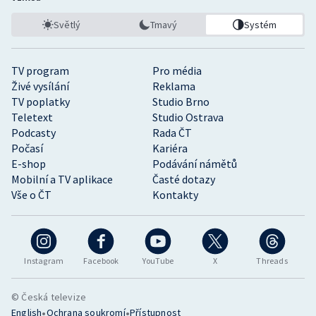
Světlý
Tmavý
Systém
TV program
Pro média
Živé vysílání
Reklama
TV poplatky
Studio Brno
Teletext
Studio Ostrava
Podcasty
Rada ČT
Počasí
Kariéra
E-shop
Podávání námětů
Mobilní a TV aplikace
Časté dotazy
Vše o ČT
Kontakty
Instagram
Facebook
YouTube
X
Threads
© Česká televize
•
•
English
Ochrana soukromí
Přístupnost