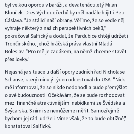
byl velkou oporou v baráži, a devatenáctiletý Milan
Olympijské hry
Klouček. Dres Východočechů by měl nadále hájit i Petr
Čáslava. "Je stálicí naší obrany. Věříme, že se vedle něj
Parasport
vyhraje některý z našich perspektivních beků,"
pokračoval Salfický a dodal, že Pardubice chtějí udržet i
Plavání
Trončinského, jehož hráčská práva vlastní Mladá
Boleslav. "Pro mě je zadákem, na němž chceme stavět
Plážový volejbal
přesilovky."
Ragby
Nejasná je situace u další opory zadních řad Nicholase
Schause, který minulý týden odcestoval do USA. "Nick
Rychlobruslení
mě informoval, že se nikde nedohodl a bude přemýšlet
o své budoucnosti. Očekávám, že se bude rozhodovat
Rychlostní kanoistika
mezi finančně atraktivnějšími nabídkami ze Švédska a
Short track
Švýcarska. S nimi se nemůžeme měřit. Samozřejmě
bychom jej rádi udrželi. Víme však, že to bude obtížné,"
Sportovní střelba
konstatoval Salfický.