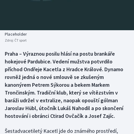
Baseball a softbal
Soutěže
Basketbal
Historické návraty
Biatlon
Aplikace ČT sport
Placeholder
Zdroj:
ČT sport
Boby a skeleton
AZ kvíz
Praha – Výraznou posilu hlásí na postu brankáře
hokejové Pardubice. Vedení mužstva potvrdilo
Box
příchod Ondřeje Kacetla z Hradce Králové. Dynamo
Curling
rovněž jedná o nové smlouvě se zkušeným
kanonýrem Petrem Sýkorou a bekem Markem
Dostihy
Trončinským. Tradiční klub, který se vítězstvím v
baráži udržel v extralize, naopak opouští gólman
Florbal
Jaroslav Hübl, útočník Lukáš Nahodil a po skončení
hostování i obránci Ctirad Ovčačík a Josef Zajíc.
Futsal
Šestadvacetiletý Kacetl jde do známého prostředí,
Golf