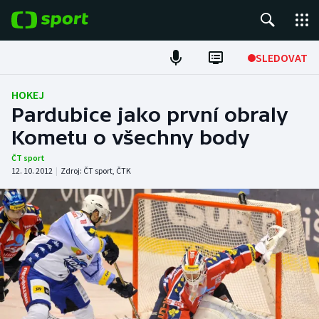
POPULÁRNÍ
SLEDOVAT
Fotbal
HOKEJ
Pardubice jako první obraly
Hokej
Kometu o všechny body
Tenis
ČT sport
12. 10. 2012
|
Zdroj:
ČT sport
,
ČTK
Atletika
Cyklistika
DALŠÍ SPORTY
Americký fotbal
NEPŘEHLÉDNĚTE