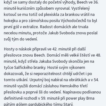
když se samy dostaly do početní výhody, Beech ve 36.
Olympijské hry
minutě kuriózním způsobem vyrovnal. Vystřelený
kotouč se mu totiž od plexiskla za brankou vrátil na
Parasport
hokejku a pro zámořskou posilu Východočechů to byl
první gól v extralize. Radost domácích ale trvala
Plavání
necelou minutu, protože Jakub Svoboda znovu poslal
svůj tým do vedení.
Plážový volejbal
Hosty o náskok připravil ve 42. minutě při další
Ragby
přesilovce znovu Beech. Domácí měli velké štěstí ve 48.
minutě, když střela Jakuba Svobody skončila jen na
Rychlobruslení
tyčce Salfického branky. Hosté svým výkonem
dokazovali, že si neporazitelnost chtějí udržet i po
Rychlostní kanoistika
tomto utkání. Urputný boj nabíral na obrátkách a v 54.
minutě využili domácí zásluhou Hemského třetí
Short track
přesilovku a poprvé šli do vedení. Napínavou podívanou
definitivně rozhodl v 59. minutě při power play Brna
Sportovní střelba
pátým gólem pardubického týmu Starý.