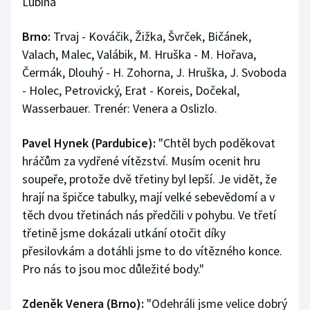
Lubina
Brno:
Trvaj - Kováčik, Žižka, Švrček, Bičánek,
Valach, Malec, Valábik, M. Hruška - M. Hořava,
Čermák, Dlouhý - H. Zohorna, J. Hruška, J. Svoboda
- Holec, Petrovický, Erat - Koreis, Dočekal,
Wasserbauer. Trenér: Venera a Oslizlo.
Pavel Hynek (Pardubice):
"Chtěl bych poděkovat
hráčům za vydřené vítězství. Musím ocenit hru
soupeře, protože dvě třetiny byl lepší. Je vidět, že
hrají na špičce tabulky, mají velké sebevědomí a v
těch dvou třetinách nás předčili v pohybu. Ve třetí
třetině jsme dokázali utkání otočit díky
přesilovkám a dotáhli jsme to do vítězného konce.
Pro nás to jsou moc důležité body."
Zdeněk Venera (Brno):
"Odehráli jsme velice dobrý