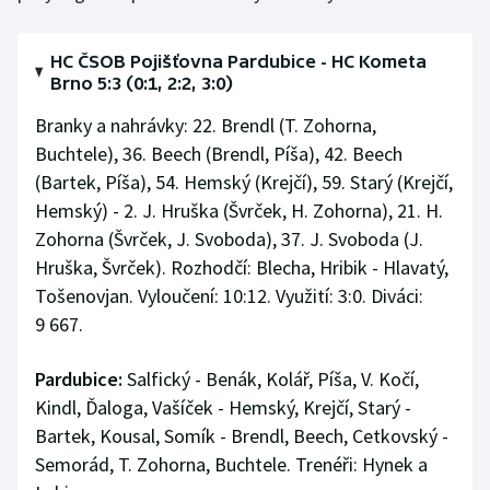
Stolní tenis
HC ČSOB Pojišťovna Pardubice - HC Kometa
Triatlon
Brno 5:3 (0:1, 2:2, 3:0)
Veslování
Branky a nahrávky: 22. Brendl (T. Zohorna,
Buchtele), 36. Beech (Brendl, Píša), 42. Beech
Vodní slalom
(Bartek, Píša), 54. Hemský (Krejčí), 59. Starý (Krejčí,
Hemský) - 2. J. Hruška (Švrček, H. Zohorna), 21. H.
Volejbal
Zohorna (Švrček, J. Svoboda), 37. J. Svoboda (J.
Hruška, Švrček). Rozhodčí: Blecha, Hribik - Hlavatý,
Ostatní
Tošenovjan. Vyloučení: 10:12. Využití: 3:0. Diváci:
9 667.
Pardubice:
Salfický - Benák, Kolář, Píša, V. Kočí,
Kindl, Ďaloga, Vašíček - Hemský, Krejčí, Starý -
Bartek, Kousal, Somík - Brendl, Beech, Cetkovský -
Semorád, T. Zohorna, Buchtele. Trenéři: Hynek a