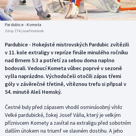
Baseball a softbal
Soutěže
Basketbal
Historické návraty
Pardubice - Kometa
Zdroj:
ČTK/Josef Vostárek
Biatlon
Aplikace ČT sport
Pardubice - Hokejisté mistrovských Pardubic zvítězili
Boby a skeleton
AZ kvíz
v 11. kole extraligy v repríze finále minulého ročníku
nad Brnem 5:3 a potřetí za sebou doma naplno
Box
bodovali. Vedoucí Kometa vůbec poprvé v sezoně
vyšla naprázdno. Východočeši otočili zápas třemi
Curling
góly v závěrečné třetině, vítěznou trefu si připsal v
54. minutě Aleš Hemský.
Dostihy
Florbal
Čestné buly před zápasem vhodil osminásobný vítěz
Velké pardubické, žokej Josef Váňa, který je velkým
Futsal
příznivcem Komety a zavítal na extraligu před sobotním
dalším útokem na triumf ve slavném dostihu. A jeho
Golf