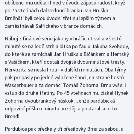
oblíbenci mu udělali hned v úvodu zápasu radost, když
po 75 vteřinách dal vedoucí branku Jan Hruška.
Gymnastika
Brněnští byli celou úvodní třetinu lepším týmem a
zaměstnávali Salfického v brance domácích.
Házená
Náboj z finálové série jakoby v hráčích trval a v šesté
Jezdectví
minutě se na ledě strhla bitka po faulu Jakuba Svobody,
do které se zamíchali Jan Hruška s Bičánkem a Hemský
Judo
s Vašíčkem, kteří dostali dvojité dvouminutové tresty.
Nervozita se nesla hrou i v dalších minutách. Oba týmy
Krasobruslení
pak propásly po jedné vyložené šanci, na straně hostů
Wasserbauer a za domácí Tomáš Zohorna. Brnu vyšel i
Lezení
vstup do druhé třetiny. Po 45 vteřinách mu získal Hynek
Lyže a snowboard
Zohorna dvoubrankový náskok. Jenže pardubická
odpověď přišla o minutu později a postaral se o to
Moderní pětiboj
Brendl.
Pardubice pak přečkaly tři přesilovky Brna za sebou, a
Motorsport