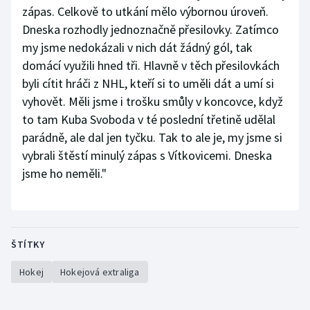
zápas. Celkově to utkání mělo výbornou úroveň.
Dneska rozhodly jednoznačně přesilovky. Zatímco
my jsme nedokázali v nich dát žádný gól, tak
domácí využili hned tři. Hlavně v těch přesilovkách
byli cítit hráči z NHL, kteří si to uměli dát a umí si
vyhovět. Měli jsme i trošku smůly v koncovce, když
to tam Kuba Svoboda v té poslední třetině udělal
parádně, ale dal jen tyčku. Tak to ale je, my jsme si
vybrali štěstí minulý zápas s Vítkovicemi. Dneska
jsme ho neměli."
ŠTÍTKY
Hokej
Hokejová extraliga