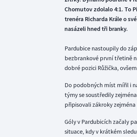
Chomutov zdolalo 4:1. To Pi
trenéra Richarda Krále o své
nasázeli hned tři branky.
Pardubice nastoupily do záp
bezbrankové první třetině n
dobré pozici Růžička, ovšem
Do podobných míst mířil i na
týmy se soustředily zejména 
připisovali zákroky zejména 
Góly v Pardubicích začaly 
situace, kdy v krátkém sled