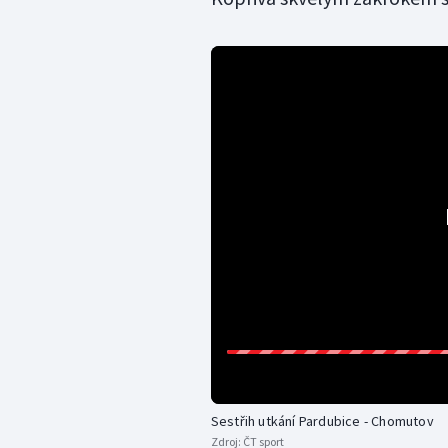
Sestřih utkání Pardubice - Chomutov
Zdroj:
ČT sport