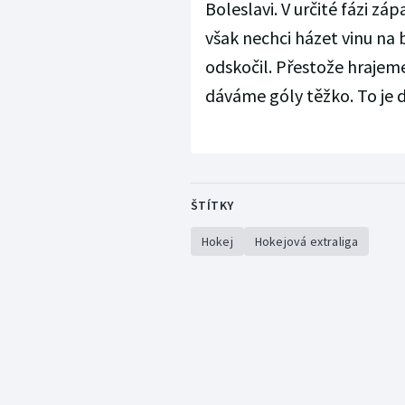
Boleslavi. V určité fázi zá
však nechci házet vinu na 
odskočil. Přestože hrajeme
dáváme góly těžko. To je d
ŠTÍTKY
Hokej
Hokejová extraliga