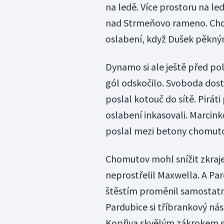
na ledě. Více prostoru na led
nad Strmeňovo rameno. Cho
oslabení, když Dušek pěkným
Dynamo si ale ještě před pol
gól odskočilo. Svoboda dost
poslal kotouč do sítě. Pirát
oslabení inkasovali. Marcink
poslal mezi betony chomut
Chomutov mohl snížit zkraje 
neprostřelil Maxwella. A Par
štěstím proměnil samostatný
Pardubice si tříbrankový nás
Kopřiva skvělým zákrokem s