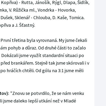
Kopřiva) - Rutta, Jánošík, Rýgl, Dlapa, Šidlík,
enka, V. Růžička ml., Vondrka - Hovorka,
 Dušek, Sklenář - Chlouba, D. Kaše, Tomica.
opřiva a J. Šťastný.
První třetina byla vyrovnaná. My jsme čekali
nám pohyb a důraz. Od druhé části to začalo
 Dokázali jsme využít standardní situaci po
 před brankářem. Stejně tak jsme skórovali i v
 po hráčích chtěli. Od gólu na 3:1 jsme měli
tov):
"Znovu se potvrdilo, že se nám venku
i jsme daleko lepší utkání než v Mladé