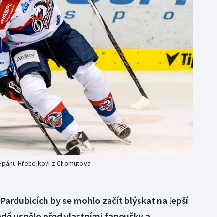
Moderní pětiboj
Triatlon
Motorsport
Veslování
Olympijské hry
Vodní slalom
Parasport
Volejbal
Plavání
Ostatní
Plážový volejbal
těpánu Hřebejkovi z Chomutova
Pardubicích by se mohlo začít blýskat na lepší
adě uspělo před vlastními fanoušky a