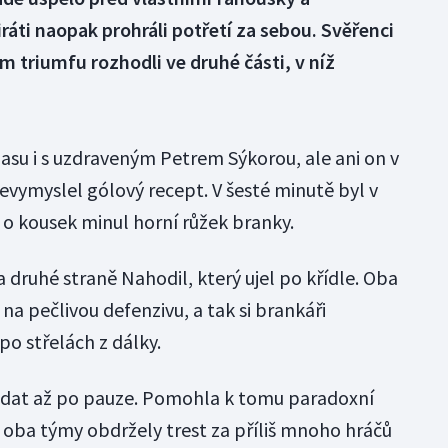
ráti naopak prohráli potřetí za sebou. Svěřenci
m triumfu rozhodli ve druhé části, v níž
asu i s uzdraveným Petrem Sýkorou, ale ani on v
evymyslel gólový recept. V šesté minutě byl v
 o kousek minul horní růžek branky.
 druhé straně Nahodil, který ujel po křídle. Oba
na pečlivou defenzivu, a tak si brankáři
po střelách z dálky.
padat až po pauze. Pomohla k tomu paradoxní
u oba týmy obdržely trest za příliš mnoho hráčů