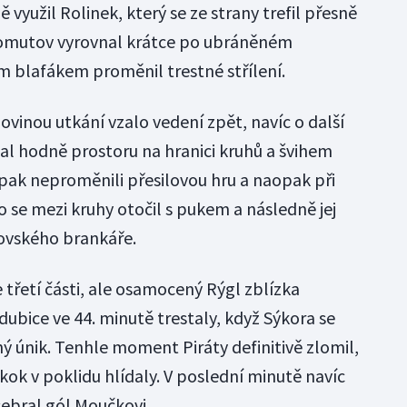
ě využil Rolinek, který se ze strany trefil přesně
mutov vyrovnal krátce po ubráněném
 blafákem proměnil trestné střílení.
ovinou utkání vzalo vedení zpět, navíc o další
al hodně prostoru na hranici kruhů a švihem
i pak neproměnili přesilovou hru a naopak při
o se mezi kruhy otočil s pukem a následně jej
ovského brankáře.
třetí části, ale osamocený Rýgl zblízka
dubice ve 44. minutě trestaly, když Sýkora se
 únik. Tenhle moment Piráty definitivě zlomil,
kok v poklidu hlídaly. V poslední minutě navíc
ebral gól Moučkovi.