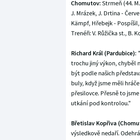
Chomutov:
Strmeň (44. M. 
J. Mrázek, J. Drtina - Červ
Kämpf, Hřebejk - Pospíšil,
Trenéři: V. Růžička st., B. K
Richard Král (Pardubice):
"
trochu jiný výkon, chyběl 
být podle našich představ.
buly, když jsme měli hráče
přesilovce. Přesně to jsme
utkání pod kontrolou."
Břetislav Kopřiva (Chomu
výsledkově nedaří. Odehrál