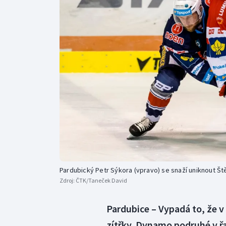
Curling
Dostihy
Florbal
Futsal
Golf
Gymnastika
Pardubický Petr Sýkora (vpravo) se snaží uniknout Š
Zdroj:
ČTK/Taneček David
Pardubice – Vypadá to, že v 
zítřky. Dynamo podruhé v ř