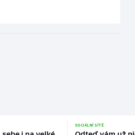
SOCIÁLNÍ SÍTĚ
 sebe i na velké
Odteď vám už nic