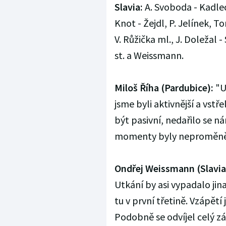
Slavia:
A. Svoboda - Kadlec
Knot - Žejdl, P. Jelínek, T
V. Růžička ml., J. Doležal -
st. a Weissmann.
Miloš Říha (Pardubice):
"Ut
jsme byli aktivnější a vstře
být pasivní, nedařilo se ná
momenty byly neproměněné
Ondřej Weissmann (Slavia
Utkání by asi vypadalo ji
tu v první třetině. Vzápětí
Podobně se odvíjel celý zá