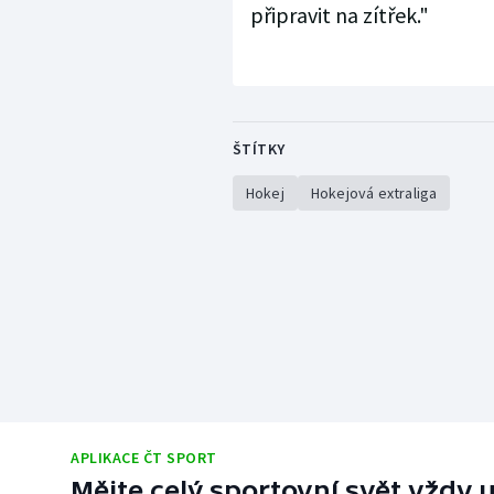
připravit na zítřek."
ŠTÍTKY
Hokej
Hokejová extraliga
APLIKACE ČT SPORT
Mějte celý sportovní svět vždy u