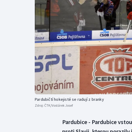
Curling
Dostihy
Florbal
Futsal
Golf
Gymnastika
Pardubičtí hokejisté se radují z branky
Zdroj:
ČTK/Vostárek Josef
Pardubice - Pardubice vsto
proti Slavii, kterou porazily 