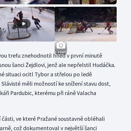
+ 2 další
ou trefu znehodnotil hned v první minutě
snou šanci Žejdlovi, jenž ale nepřelstil Hudáčka.
 situaci ocitl Tybor a střelou po ledě
 Slávisté měli možností ke snížení stavu dost,
nkáři Pardubic, kterému při ráně Valacha
í části, ve které Pražané soustavně obléhali
rně, což dokumentoval v největší šanci