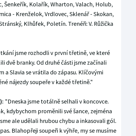
, Šenkeřík, Kolařík, Wharton, Valach, Holub,
omica - Krenželok, Vrdlovec, Sklenář - Skokan,
 Stránský, Klhůfek, Poletín. Trenéři: V. Růžička
kání jsme rozhodli v první třetině, ve které
lili dvě branky. Od druhé části jsme začínali
m a Slavia se vrátila do zápasu. Klíčovými
 nájezdy soupeře v každé třetině."
):
"Dneska jsme totálně selhali v koncovce.
nak, kdybychom proměnili své šance, zejména
 jsme ale udělali hrubou chybu a inkasovali gól.
pas. Blahopřeji soupeři k výhře, my se musíme