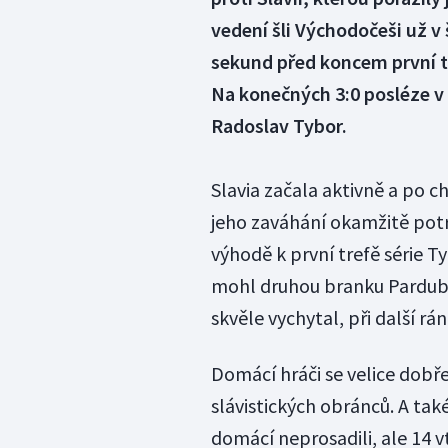
vedení šli Východočeši už v
sekund před koncem první tř
Na konečných 3:0 posléze v
Radoslav Tybor.
Slavia začala aktivně a po 
jeho zaváhání okamžitě potr
výhodě k první trefě série Ty
mohl druhou branku Pardubi
skvěle vychytal, při další r
Domácí hráči se velice dobř
slávistických obránců. A tak
domácí neprosadili, ale 14 v