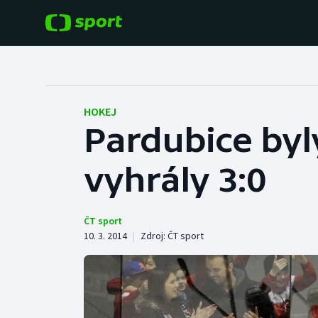
POPULÁRNÍ
DALŠÍ SPORTY
Fotbal
Americký fotbal
HOKEJ
Pardubice byly
Hokej
Baseball a softbal
vyhrály 3:0
Tenis
Basketbal
Atletika
Biatlon
ČT sport
10. 3. 2014
|
Zdroj:
ČT sport
Cyklistika
Boby a skeleton
Box