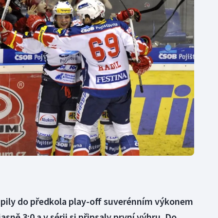
Moderní pětiboj
Triatlon
Motorsport
Veslování
Olympijské hry
Vodní slalom
Parasport
Volejbal
Plavání
Ostatní
Plážový volejbal
upily do předkola play-off suverénním výkonem
jasně 3:0 a v sérii si připsaly první výhru. Do