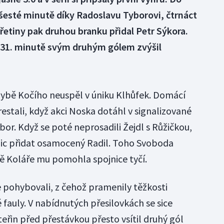
 šesté minutě díky Radoslavu Tyborovi, čtrnáct
etiny pak druhou branku přidal Petr Sýkora.
 31. minutě svým druhým gólem zvýšil
chybě Kočího neuspěl v úniku Klhůfek. Domácí
estali, když akci Noska dotáhl v signalizované
bor. Když se poté neprosadili Žejdl s Růžičkou,
c přidat osamocený Radil. Toho Svoboda
áně Koláře mu pomohla spojnice tyčí.
e pohybovali, z čehož pramenily těžkosti
é fauly. V nabídnutých přesilovkách se sice
teřin před přestávkou přesto vsítil druhý gól