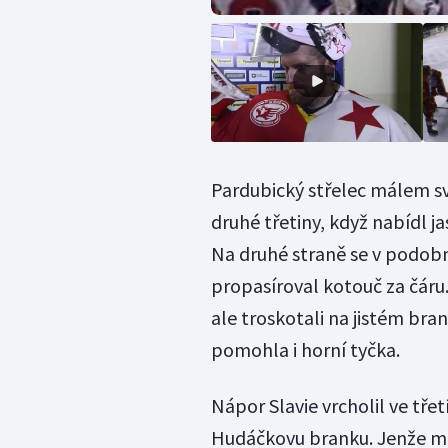
Pardubický střelec málem sv
druhé třetiny, když nabídl ja
Na druhé straně se v podobné
propasíroval kotouč za čáru.
ale troskotali na jistém bra
pomohla i horní tyčka.
Nápor Slavie vrcholil ve třet
Hudáčkovu branku. Jenže ma