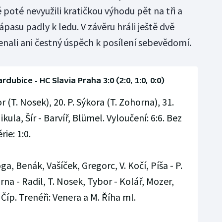
poté nevyužili kratičkou výhodu pět na tři a
ápasu padly k ledu. V závěru hráli ještě dvě
enali ani čestný úspěch k posílení sebevědomí.
dubice - HC Slavia Praha 3:0 (2:0, 1:0, 0:0)
r (T. Nosek), 20. P. Sýkora (T. Zohorna), 31.
kula, Šír - Barvíř, Blümel. Vyloučení: 6:6. Bez
rie: 1:0.
, Benák, Vašíček, Gregorc, V. Kočí, Píša - P.
na - Radil, T. Nosek, Tybor - Kolář, Mozer,
íp. Trenéři: Venera a M. Říha ml.