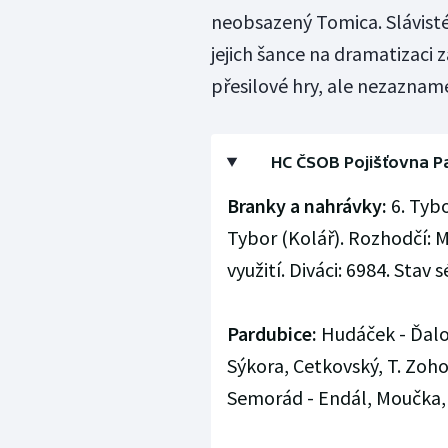
neobsazený Tomica. Slávisté 
jejich šance na dramatizaci z
přesilové hry, ale nezaznam
HC ČSOB Pojišťovna Par
Branky a nahrávky:
6. Tybo
Tybor (Kolář). Rozhodčí: Mi
využití. Diváci: 6984. Stav sé
Pardubice:
Hudáček - Ďaloga
Sýkora, Cetkovský, T. Zohor
Semorád - Endál, Moučka, Č