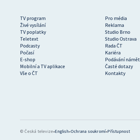
TV program
Pro média
Živé vysílání
Reklama
TV poplatky
Studio Brno
Teletext
Studio Ostrava
Podcasty
Rada ČT
Počasí
Kariéra
E-shop
Podávání námět
Mobilní a TV aplikace
Časté dotazy
Vše o ČT
Kontakty
•
•
•
© Česká televize
English
Ochrana soukromí
Přístupnost