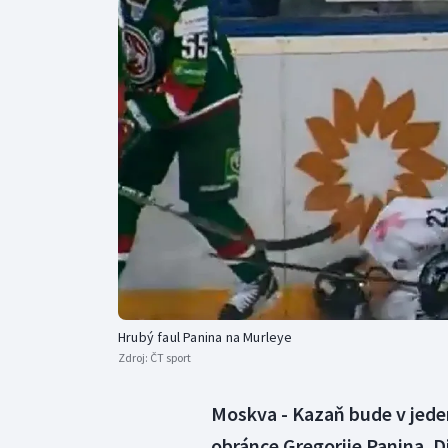
Curling
Dostihy
Florbal
Futsal
Golf
Gymnastika
Hrubý faul Panina na Murleye
Zdroj:
ČT sport
Moskva - Kazaň bude v jed
obránce Gregorije Panina. D