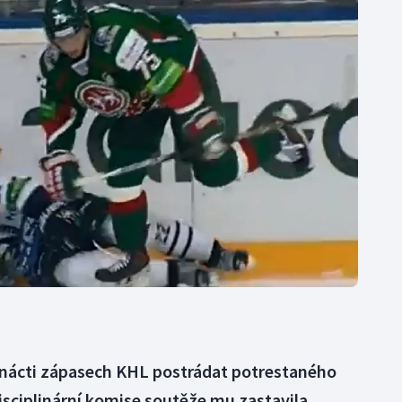
Moderní pětiboj
Triatlon
Motorsport
Veslování
Olympijské hry
Vodní slalom
Parasport
Volejbal
Plavání
Ostatní
Plážový volejbal
enácti zápasech KHL postrádat potrestaného
isciplinární komise soutěže mu zastavila