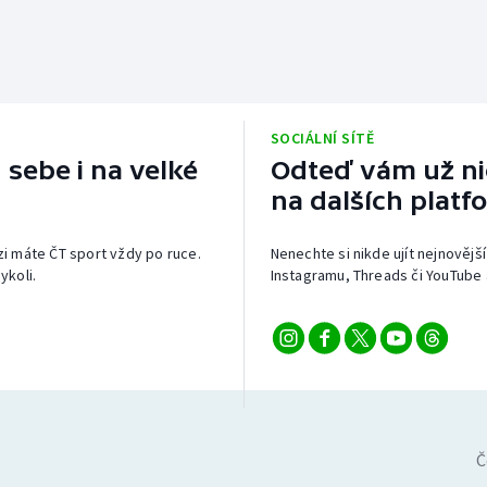
SOCIÁLNÍ SÍTĚ
 sebe i na velké
Odteď vám už nic
na dalších platf
izi máte ČT sport vždy po ruce.
Nenechte si nikde ujít nejnovější
ykoli.
Instagramu, Threads či YouTube 
Č