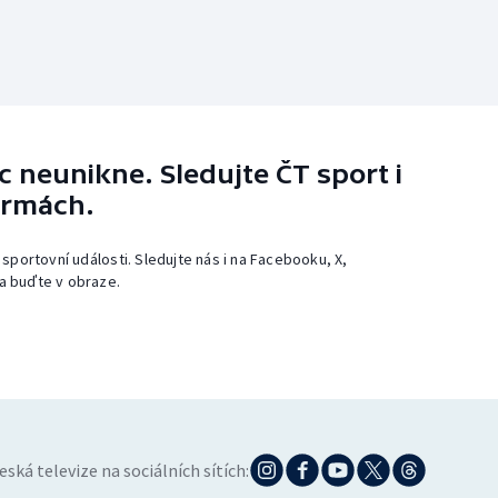
 neunikne. Sledujte ČT sport i
ormách.
 sportovní události. Sledujte nás i na Facebooku, X,
a buďte v obraze.
eská televize na sociálních sítích: