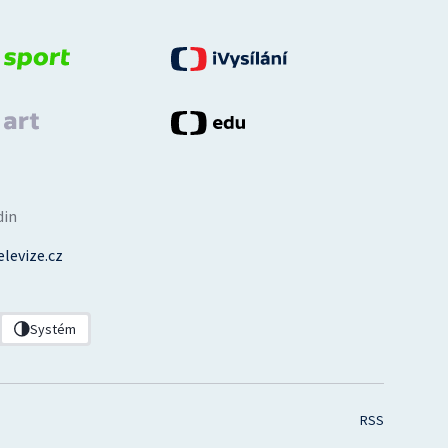
din
levize.cz
Systém
RSS