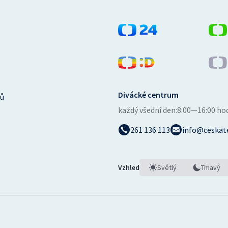
Divácké centrum
ů
každý všední den:
8:00—16:00 ho
261 136 113
info@ceskate
Vzhled
Světlý
Tmavý