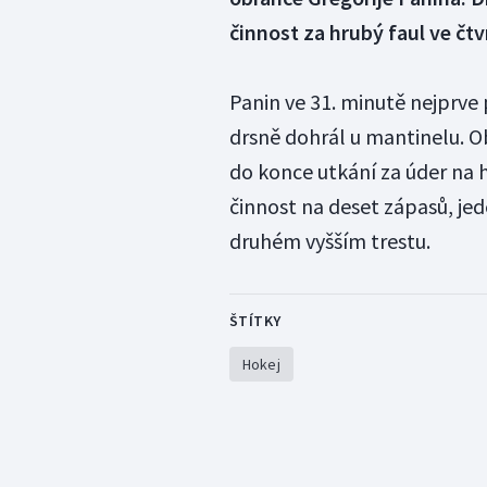
činnost za hrubý faul ve č
Panin ve 31. minutě nejprve 
drsně dohrál u mantinelu. O
do konce utkání za úder na h
činnost na deset zápasů, je
druhém vyšším trestu.
ŠTÍTKY
Hokej