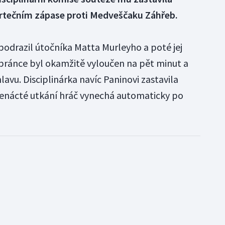
tvrtečním zápase proti Medveščaku Záhřeb.
podrazil útočníka Matta Murleyho a poté jej
bránce byl okamžitě vyloučen na pět minut a
lavu. Disciplinárka navíc Paninovi zastavila
denácté utkání hráč vynechá automaticky po