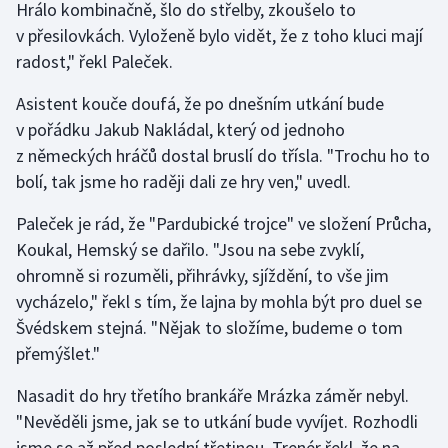
Hrálo kombinačně, šlo do střelby, zkoušelo to
v přesilovkách. Vyloženě bylo vidět, že z toho kluci mají
Gymnastika
radost," řekl Paleček.
Házená
Asistent kouče doufá, že po dnešním utkání bude
v pořádku Jakub Nakládal, který od jednoho
Jezdectví
z německých hráčů dostal bruslí do třísla. "Trochu ho to
bolí, tak jsme ho raději dali ze hry ven," uvedl.
Judo
Paleček je rád, že "Pardubické trojce" ve složení Průcha,
Krasobruslení
Koukal, Hemský se dařilo. "Jsou na sebe zvyklí,
ohromně si rozuměli, přihrávky, sjíždění, to vše jim
Lezení
vycházelo," řekl s tím, že lajna by mohla být pro duel se
Švédskem stejná. "Nějak to složíme, budeme o tom
Lyže a snowboard
přemýšlet."
Moderní pětiboj
Nasadit do hry třetího brankáře Mrázka záměr nebyl.
"Nevěděli jsme, jak se to utkání bude vyvíjet. Rozhodli
Motorsport
jsme se až před poslední třetinou. Trenér řekl, že na