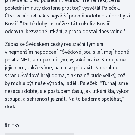
poslední minuty dostane prostor," vysvětlil Paleček.
Olympijské hry
Čtvrteční duel pak s největší pravděpodobností odchytá
Kovář. "Do té doby se může stát cokoliv. Kovář
Parasport
odchytal bezvadné utkání, a proto dostal dnes volno."
Plavání
Zápas se Švédskem český realizační tým ani
v nejmenším nepodcení. "Švédové jsou silní, mají hodně
Plážový volejbal
posil z NHL, kompaktní tým, vysoké hráče. Studujeme
jejich hru, takže víme, na co se připravit. Na druhou
Ragby
stranu Švédové hrají doma, tlak na ně bude veliký, což
Rychlobruslení
by mohla být naše výhoda," sdělil Paleček. "Turnaj jsme
nezačali dobře, ale postupem času, jak utkání šla, výkon
Rychlostní kanoistika
stoupal a sehranost je znát. Na to budeme spoléhat,"
dodal.
Short track
Sportovní střelba
ŠTÍTKY