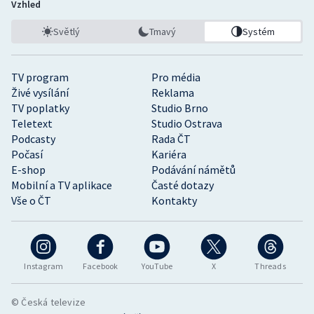
Vzhled
Světlý
Tmavý
Systém
TV program
Pro média
Živé vysílání
Reklama
TV poplatky
Studio Brno
Teletext
Studio Ostrava
Podcasty
Rada ČT
Počasí
Kariéra
E-shop
Podávání námětů
Mobilní a TV aplikace
Časté dotazy
Vše o ČT
Kontakty
Instagram
Facebook
YouTube
X
Threads
© Česká televize