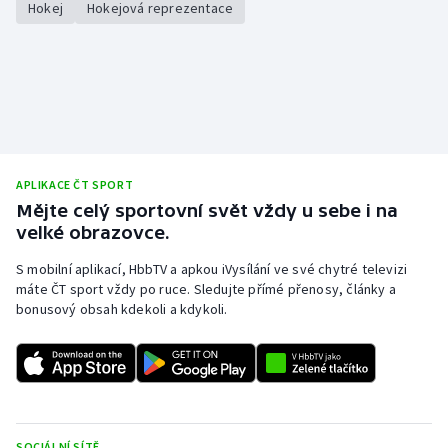
Hokej
Hokejová reprezentace
Stolní tenis
Triatlon
Veslování
Vodní slalom
APLIKACE ČT SPORT
Volejbal
Mějte celý sportovní svět vždy u sebe i na
velké obrazovce.
Ostatní
S mobilní aplikací, HbbTV a apkou iVysílání ve své chytré televizi
máte ČT sport vždy po ruce. Sledujte přímé přenosy, články a
bonusový obsah kdekoli a kdykoli.
SOCIÁLNÍ SÍTĚ