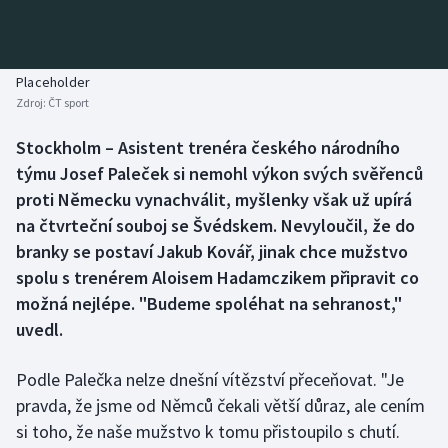
Baseball a softbal
Soutěže
Basketbal
Historické návraty
Placeholder
Zdroj:
ČT sport
Biatlon
Aplikace ČT sport
Stockholm – Asistent trenéra českého národního
Boby a skeleton
AZ kvíz
týmu Josef Paleček si nemohl výkon svých svěřenců
proti Německu vynachválit, myšlenky však už upírá
Box
na čtvrteční souboj se Švédskem. Nevyloučil, že do
branky se postaví Jakub Kovář, jinak chce mužstvo
Curling
spolu s trenérem Aloisem Hadamczikem připravit co
možná nejlépe. "Budeme spoléhat na sehranost,"
Dostihy
uvedl.
Florbal
Podle Palečka nelze dnešní vítězství přeceňovat. "Je
Futsal
pravda, že jsme od Němců čekali větší důraz, ale cením
si toho, že naše mužstvo k tomu přistoupilo s chutí.
Golf