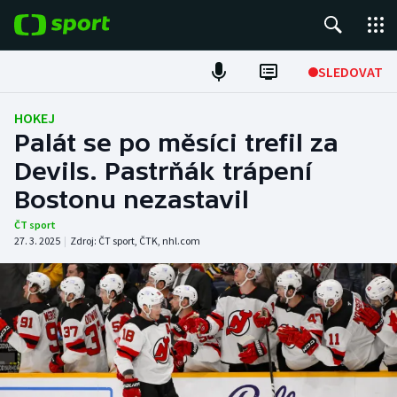
POPULÁRNÍ
SLEDOVAT
Fotbal
HOKEJ
Palát se po měsíci trefil za
Hokej
Devils. Pastrňák trápení
Bostonu nezastavil
Tenis
ČT sport
Atletika
27. 3. 2025
|
Zdroj:
ČT sport
,
ČTK
,
nhl.com
Cyklistika
DALŠÍ SPORTY
Americký fotbal
NEPŘEHLÉDNĚTE