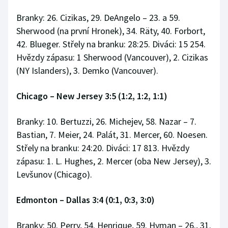
Stolní tenis
Branky: 26. Cizikas, 29. DeAngelo – 23. a 59.
Sherwood (na první Hronek), 34. Räty, 40. Forbort,
Triatlon
42. Blueger. Střely na branku: 28:25. Diváci: 15 254.
Veslování
Hvězdy zápasu: 1 Sherwood (Vancouver), 2. Cizikas
(NY Islanders), 3. Demko (Vancouver).
Vodní slalom
Chicago – New Jersey 3:5 (1:2, 1:2, 1:1)
Volejbal
Branky: 10. Bertuzzi, 26. Michejev, 58. Nazar – 7.
Ostatní
Bastian, 7. Meier, 24. Palát, 31. Mercer, 60. Noesen.
Střely na branku: 24:20. Diváci: 17 813. Hvězdy
zápasu: 1. L. Hughes, 2. Mercer (oba New Jersey), 3.
Levšunov (Chicago).
Edmonton – Dallas 3:4 (0:1, 0:3, 3:0)
Branky: 50. Perry, 54. Henrique, 59. Hyman – 26., 31.