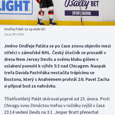
Baseball a softbal
Soutěže
Basketbal
Historické návraty
Biatlon
Aplikace ČT sport
Ondřej Palát se spoluhráči
Zdroj:
REUTERS
Boby a skeleton
AZ kvíz
Jméno Ondřeje Paláta se po čase znovu objevilo mezi
střelci v zámořské NHL. Český útočník se prosadil v
Box
dresu New Jersey Devils a svému klubu gólem v
Curling
oslabení pomohl k výhře 5:3 nad Chicagem. Naopak
trefa Davida Pastrňáka nestačila trápícímu se
Dostihy
Bostonu, který s Anaheimem prohrál 2:6. Pavel Zacha
si připsal bod za nahrávku.
Florbal
Třiatřicetiletý Palát skóroval poprvé od 23. února. Proti
Futsal
Chicagu svou čtrnáctou trefou v ročníku zvýšil v čase
23:14 vedení Devils na 3:1. Jesper Bratt přenechal
Golf