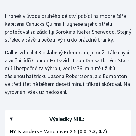
Olympijské hry
Hronek v úvodu druhého dějství pobídl na modré čáře
kapitána Canucks Quinna Hughese a jeho střelu
Parasport
protečoval za záda Ilji Sorokina Kiefer Sherwood. Stejný
Plavání
střelec v závěru pečetil výhru do prázdné branky.
Dallas zdolal 4:3 oslabený Edmonton, jemuž stále chybí
Plážový volejbal
zranění lídři Connor McDavid i Leon Draisaitl. Tým Stars
Ragby
mířil bezpečně za výhrou, vedl v 36. minutě už 4:0
zásluhou hattricku Jasona Robertsona, ale Edmonton
Rychlobruslení
ve třetí třetině během deseti minut třikrát skóroval. Na
vyrovnání však už nedosáhl.
Rychlostní kanoistika
Short track
Výsledky NHL:
Sportovní střelba
NY Islanders – Vancouver 2:5 (0:0, 2:3, 0:2)