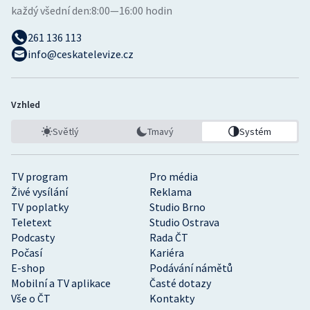
každý všední den:
8:00—16:00 hodin
261 136 113
info@ceskatelevize.cz
Vzhled
Světlý
Tmavý
Systém
TV program
Pro média
Živé vysílání
Reklama
TV poplatky
Studio Brno
Teletext
Studio Ostrava
Podcasty
Rada ČT
Počasí
Kariéra
E-shop
Podávání námětů
Mobilní a TV aplikace
Časté dotazy
Vše o ČT
Kontakty