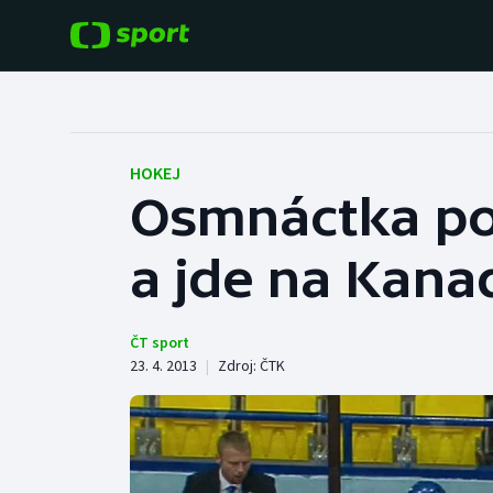
POPULÁRNÍ
DALŠÍ SPORTY
Fotbal
Americký fotbal
HOKEJ
Osmnáctka po
Hokej
Baseball a softbal
a jde na Kana
Tenis
Basketbal
Atletika
Biatlon
ČT sport
23. 4. 2013
|
Zdroj:
ČTK
Cyklistika
Boby a skeleton
Box