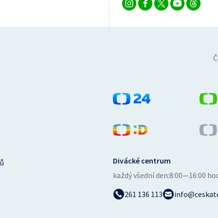
Č
Divácké centrum
ů
každý všední den:
8:00—16:00 ho
261 136 113
info@ceskate