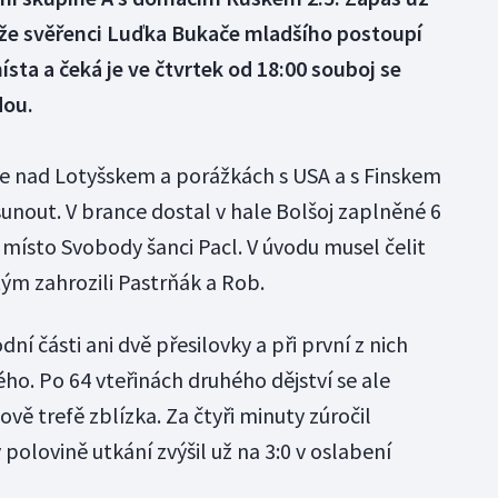
že svěřenci Luďka Bukače mladšího postoupí
ísta a čeká je ve čtvrtek od 18:00 souboj se
dou.
ře nad Lotyšskem a porážkách s USA a s Finskem
unout. V brance dostal v hale Bolšoj zaplněné 6
 místo Svobody šanci Pacl. V úvodu musel čelit
ým zahrozili Pastrňák a Rob.
ní části ani dvě přesilovky a při první z nich
ého. Po 64 vteřinách druhého dějství se ale
vě trefě zblízka. Za čtyři minuty zúročil
olovině utkání zvýšil už na 3:0 v oslabení