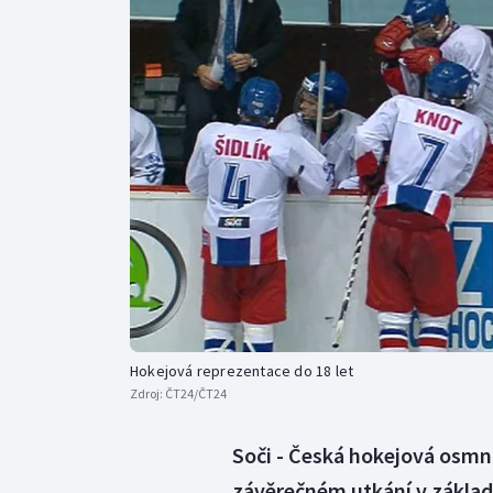
Curling
Dostihy
Florbal
Futsal
Golf
Gymnastika
Hokejová reprezentace do 18 let
Zdroj:
ČT24/ČT24
Soči - Česká hokejová osmná
závěrečném utkání v základ