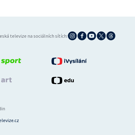
eská televize na sociálních sítích:
din
levize.cz