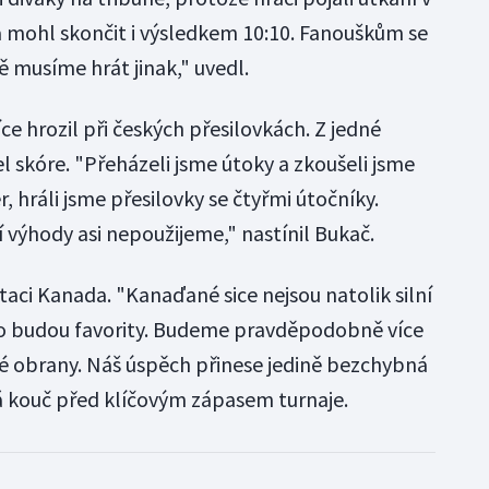
 mohl skončit i výsledkem 10:10. Fanouškům se
tě musíme hrát jinak," uvedl.
e hrozil při českých přesilovkách. Z jedné
l skóre. "Přeházeli jsme útoky a zkoušeli jsme
, hráli jsme přesilovky se čtyřmi útočníky.
 výhody asi nepoužijeme," nastínil Bukač.
taci Kanada. "Kanaďané sice nejsou natolik silní
to budou favority. Budeme pravděpodobně více
é obrany. Náš úspěch přinese jedině bezchybná
á kouč před klíčovým zápasem turnaje.