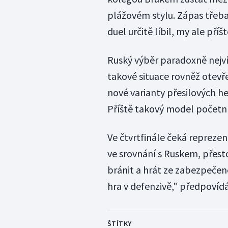
plážovém stylu. Zápas třeba
duel určitě líbil, my ale příš
Ruský výběr paradoxně nejvíc
takové situace rovněž otevře
nové varianty přesilových her
Příště takový model početní
Ve čtvrtfinále čeká reprezen
ve srovnání s Ruskem, přes
bránit a hrát ze zabezpečen
hra v defenzivě," předpovíd
ŠTÍTKY