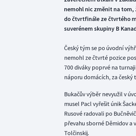
nemohl nic změnit na tom, 
do čtvrtfinále ze čtvrtého m
suverénem skupiny B Kana
Český tým se po úvodní výh
nemohl ze čtvrté pozice pos
700 diváky poprvé na turnaji
náporu domácích, za český t
Bukačův výběr nevyužil v úvod
musel Pacl vyřešit únik Šack
Rusové radovali po Bučněvičo
převahu sborné Děmidov a v p
Tolčinskij.