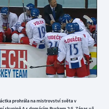
Moderní pětiboj
Triatlon
Motorsport
Veslování
Olympijské hry
Vodní slalom
Parasport
Volejbal
Plavání
Ostatní
Plážový volejbal
ctka prohrála na mistrovství světa v
ní skupině A s domácím Ruskem 2:5. Zápas už