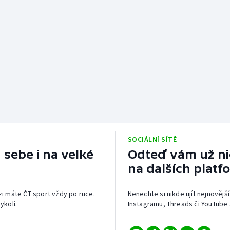
SOCIÁLNÍ SÍTĚ
 sebe i na velké
Odteď vám už nic
na dalších platf
izi máte ČT sport vždy po ruce.
Nenechte si nikde ujít nejnovější
ykoli.
Instagramu, Threads či YouTube 