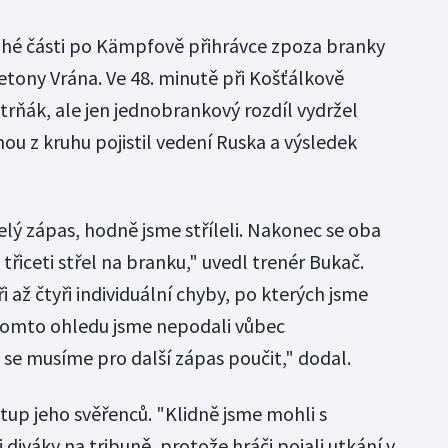
druhé části po Kämpfově přihrávce zpoza branky
etony Vrána. Ve 48. minutě při Košťálkově
strňák, ale jen jednobrankový rozdíl vydržel
nou z kruhu pojistil vedení Ruska a výsledek
celý zápas, hodně jsme stříleli. Nakonec se oba
třiceti střel na branku," uvedl trenér Bukač.
i až čtyři individuální chyby, po kterých jsme
 tomto ohledu jsme nepodali vůbec
 se musíme pro další zápas poučit," dodal.
ístup jeho svěřenců. "Klidně jsme mohli s
iváky na tribuně, protože hráči pojali utkání v