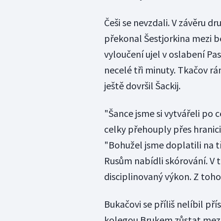
Češi se nevzdali. V závěru 
překonal Šestjorkina mezi b
vyloučení ujel v oslabení Pa
necelé tři minuty. Tkačov rá
ještě dovršil Šackij.
"Šance jsme si vytvářeli po 
celky přehouply přes hranici 
"Bohužel jsme doplatili na tř
Rusům nabídli skórování. V
disciplinovaný výkon. Z toho
Bukačovi se příliš nelíbil př
kolegou Brukem zůstat mezi d