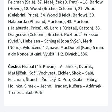
Felcman (Šalé), 57. Matějíček (D. Petr) – 18. Barlow
(Howe), 18. Wood (Ritchie, Celebrini), 21. Wood
(Celebrini, Price), 34. Wood (Heidt, Barlow), 39.
Halaburda (Pharand, Martone), 43. Martone
(Halaburda, Price), 45. Lardis (Cristall, Catton), 53.
Dragicevic (Celebrini, Ritchie). Rozhodčí: Eriksson
(Švéd.), Hebeisen – Schlegel (oba Švýc.), Merk
(Něm.). Vyloučení: 4:2, navíc MacDonell (Kan.) 5 min.
a do konce utkání. Využití: 1:2. Diváci: 1586.
Česko:
Hrabal (45. Kavan) – A. Jiříček, Dvořák,
Matějíček, Kočí, Vochvest, Eichler, Skok – Šalé,
Felcman, Štancl – Židlický, D. Petr, Csabi – Fábry,
Holinka, Šimek – Jecho, Hradec, Kučera – Adámek.
Trenér: Jakub Petr.