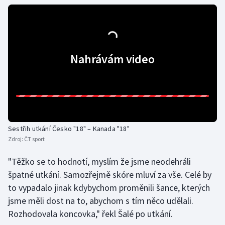
Gymnastika
Házená
Nahrávám video
Jezdectví
Judo
Krasobruslení
Sestřih utkání Česko "18" – Kanada "18"
Zdroj:
ČT sport
Lezení
"Těžko se to hodnotí, myslím že jsme neodehráli
Lyže a snowboard
špatné utkání. Samozřejmě skóre mluví za vše. Celé by
to vypadalo jinak kdybychom proměnili šance, kterých
Moderní pětiboj
jsme měli dost na to, abychom s tím něco udělali.
Rozhodovala koncovka," řekl Šalé po utkání.
Motorsport