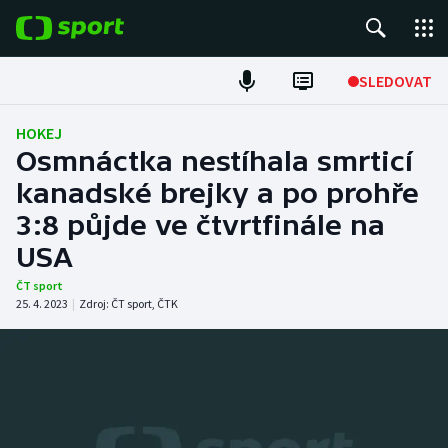
POPULÁRNÍ
SLEDOVAT
Fotbal
HOKEJ
Osmnáctka nestíhala smrticí
Hokej
kanadské brejky a po prohře
3:8 půjde ve čtvrtfinále na
Tenis
USA
Atletika
ČT sport
25. 4. 2023
|
Zdroj:
ČT sport
,
ČTK
Cyklistika
DALŠÍ SPORTY
Americký fotbal
NEPŘEHLÉDNĚTE