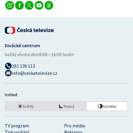
Divácké centrum
každý všední den:
8:00—16:00 hodin
261 136 113
info@ceskatelevize.cz
Vzhled
Světlý
Tmavý
Systém
TV program
Pro média
Živé vysílání
Reklama