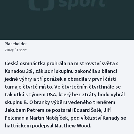
Baseball a softbal
Soutěže
Basketbal
Historické návraty
Biatlon
Aplikace ČT sport
Placeholder
Boby a skeleton
AZ kvíz
Zdroj:
ČT sport
Box
Česká osmnáctka prohrála na mistrovství světa s
Kanadou 3:8, základní skupinu zakončila s bilancí
Curling
jedné výhry a tří porážek a obsadila v první části
turnaje čtvrté místo. Ve čtvrtečním čtvrtfinále se
Dostihy
tak utká s týmem USA, který bez ztráty bodu vyhrál
skupinu B. O branky výběru vedeného trenérem
Florbal
Jakubem Petrem se postarali Eduard Šalé, Jiří
Felcman a Martin Matějíček, pod vítězství Kanady se
Futsal
hattrickem podepsal Matthew Wood.
Golf