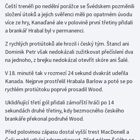
Čeští trenéři po nedělní porážce se Švédskem pozměnili
Olympijské hry
složení útoků a jejich svěřenci měli po opatrném úvodu
více ze hry, Kanaďané ale v polovině první třetiny přidali
Parasport
a brankář Hrabal byl v permanenci.
Plavání
Z rychlých protiútoků ale hrozil i český tým. Štancl ani
Dominik Petr však nedokázali zužitkovat přečíslení dva
Plážový volejbal
na jednoho, z brejku nedokázal otevřít skóre ani Šalé.
Ragby
V 18. minutě tak v rozmezí 24 sekund dvakrát udeřila
Kanada. Nejprve prostřelil Hrabala Barlow a poté se po
Rychlobruslení
rychlém protiútoku poprvé prosadil Wood.
Rychlostní kanoistika
Uklidňující třetí gól přidali zámořští hráči po 14
sekundách druhé třetiny, kdy bezmocného českého
Short track
brankáře překonal podruhé Wood.
Sportovní střelba
Před polovinou zápasu dostal vyšší trest MacDonell a
Češi mohli utkání zdramatizovat. Před gólem Šalého se