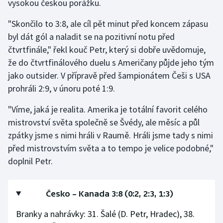
vysokou českou porážku.
"Skončilo to 3:8, ale cíl pět minut před koncem zápasu
byl dát gól a naladit se na pozitivní notu před
čtvrtfinále," řekl kouč Petr, který si dobře uvědomuje,
že do čtvrtfinálového duelu s Američany půjde jeho tým
jako outsider. V přípravě před šampionátem Češi s USA
prohráli 2:9, v únoru poté 1:9.
"Víme, jaká je realita. Amerika je totální favorit celého
mistrovství světa společně se Švédy, ale měsíc a půl
zpátky jsme s nimi hráli v Raumě. Hráli jsme tady s nimi
před mistrovstvím světa a to tempo je velice podobné,"
doplnil Petr.
Česko – Kanada 3:8 (0:2, 2:3, 1:3)
Branky a nahrávky: 31. Šalé (D. Petr, Hradec), 38.