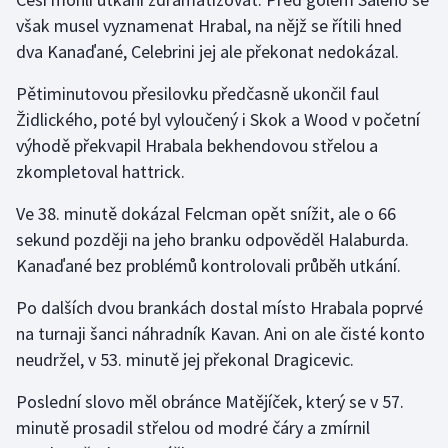
Stolní tenis
však musel vyznamenat Hrabal, na nějž se řítili hned
dva Kanaďané, Celebrini jej ale překonat nedokázal.
Triatlon
Pětiminutovou přesilovku předčasně ukončil faul
Veslování
Židlického, poté byl vyloučený i Skok a Wood v početní
výhodě překvapil Hrabala bekhendovou střelou a
Vodní slalom
zkompletoval hattrick.
Volejbal
Ve 38. minutě dokázal Felcman opět snížit, ale o 66
sekund později na jeho branku odpověděl Halaburda.
Ostatní
Kanaďané bez problémů kontrolovali průběh utkání.
Po dalších dvou brankách dostal místo Hrabala poprvé
na turnaji šanci náhradník Kavan. Ani on ale čisté konto
neudržel, v 53. minutě jej překonal Dragicevic.
Poslední slovo měl obránce Matějíček, který se v 57.
minutě prosadil střelou od modré čáry a zmírnil