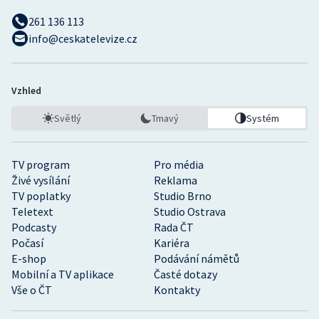
261 136 113
info@ceskatelevize.cz
Vzhled
Světlý
Tmavý
Systém
TV program
Pro média
Živé vysílání
Reklama
TV poplatky
Studio Brno
Teletext
Studio Ostrava
Podcasty
Rada ČT
Počasí
Kariéra
E-shop
Podávání námětů
Mobilní a TV aplikace
Časté dotazy
Vše o ČT
Kontakty