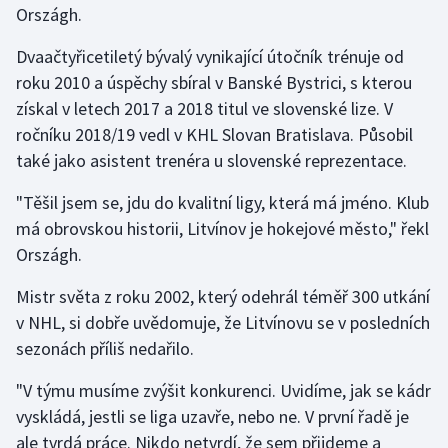
Országh.
Gymnastika
Dvaačtyřicetiletý bývalý vynikající útočník trénuje od
roku 2010 a úspěchy sbíral v Banské Bystrici, s kterou
Házená
získal v letech 2017 a 2018 titul ve slovenské lize. V
ročníku 2018/19 vedl v KHL Slovan Bratislava. Působil
Jezdectví
také jako asistent trenéra u slovenské reprezentace.
Judo
"Těšil jsem se, jdu do kvalitní ligy, která má jméno. Klub
má obrovskou historii, Litvínov je hokejové město," řekl
Krasobruslení
Országh.
Lezení
Mistr světa z roku 2002, který odehrál téměř 300 utkání
v NHL, si dobře uvědomuje, že Litvínovu se v posledních
Lyže a snowboard
sezonách příliš nedařilo.
Moderní pětiboj
"V týmu musíme zvýšit konkurenci. Uvidíme, jak se kádr
vyskládá, jestli se liga uzavře, nebo ne. V první řadě je
Motorsport
ale tvrdá práce. Nikdo netvrdí, že sem přijdeme a