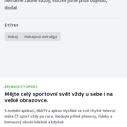
nemáme žádné vazby, všichni jsme přišli odjinud,"
dodal.
ŠTÍTKY
Hokej
Hokejová extraliga
APLIKACE ČT SPORT
Mějte celý sportovní svět vždy u sebe i na
velké obrazovce.
S mobilní aplikací, HbbTV a apkou iVysílání ve své chytré televizi
máte ČT sport vždy po ruce. Sledujte přímé přenosy, články a
bonusový obsah kdekoli a kdykoli.