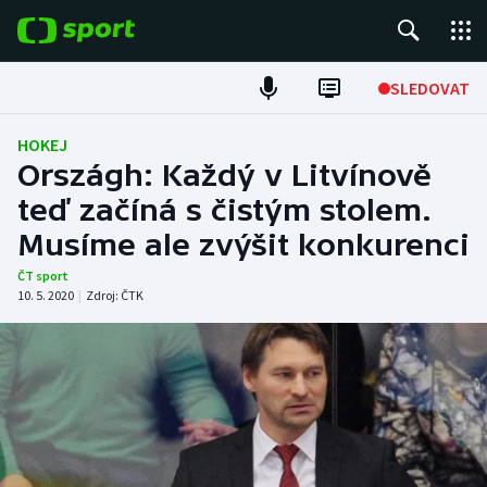
POPULÁRNÍ
SLEDOVAT
Fotbal
HOKEJ
Országh: Každý v Litvínově
Hokej
teď začíná s čistým stolem.
Musíme ale zvýšit konkurenci
Tenis
ČT sport
Atletika
10. 5. 2020
|
Zdroj:
ČTK
Cyklistika
DALŠÍ SPORTY
Americký fotbal
NEPŘEHLÉDNĚTE