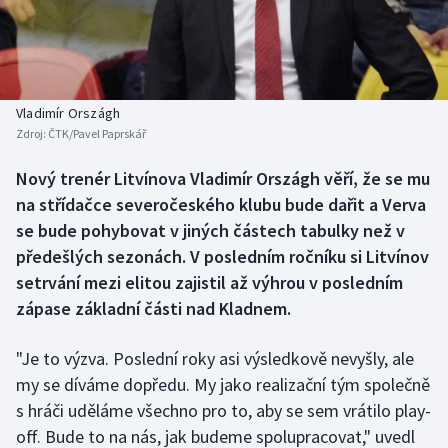
Baseball a softbal
Soutěže
Basketbal
Historické návraty
Biatlon
Aplikace ČT sport
Vladimír Országh
Zdroj:
ČTK/Pavel Paprskář
Boby a skeleton
AZ kvíz
Nový trenér Litvínova Vladimír Országh věří, že se mu
na střídačce severočeského klubu bude dařit a Verva
Box
se bude pohybovat v jiných částech tabulky než v
Curling
předešlých sezonách. V posledním ročníku si Litvínov
setrvání mezi elitou zajistil až výhrou v posledním
Dostihy
zápase základní části nad Kladnem.
Florbal
"Je to výzva. Poslední roky asi výsledkově nevyšly, ale
my se díváme dopředu. My jako realizační tým společně
Futsal
s hráči uděláme všechno pro to, aby se sem vrátilo play-
off. Bude to na nás, jak budeme spolupracovat," uvedl
Golf