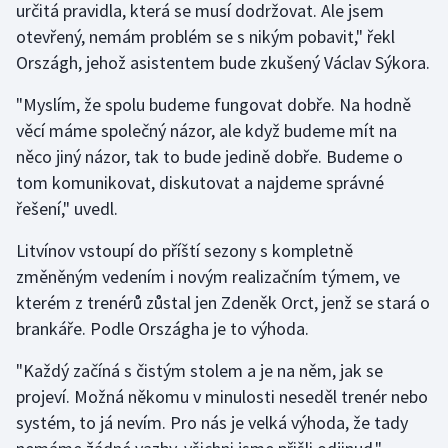
určitá pravidla, která se musí dodržovat. Ale jsem
Stolní tenis
otevřený, nemám problém se s nikým pobavit," řekl
Országh, jehož asistentem bude zkušený Václav Sýkora.
Triatlon
"Myslím, že spolu budeme fungovat dobře. Na hodně
Veslování
věcí máme společný názor, ale když budeme mít na
něco jiný názor, tak to bude jedině dobře. Budeme o
Vodní slalom
tom komunikovat, diskutovat a najdeme správné
Volejbal
řešení," uvedl.
Litvínov vstoupí do příští sezony s kompletně
Ostatní
změněným vedením i novým realizačním týmem, ve
kterém z trenérů zůstal jen Zdeněk Orct, jenž se stará o
brankáře. Podle Országha je to výhoda.
"Každý začíná s čistým stolem a je na něm, jak se
projeví. Možná někomu v minulosti neseděl trenér nebo
systém, to já nevím. Pro nás je velká výhoda, že tady