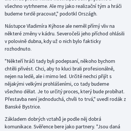
všechno vytrhneme. Ale my jako realizační tým a hráči
Olympijské hry
budeme tvrdě pracovat," podotkl Országh.
Parasport
Nástupce Vladimíra Kýhose ale neměl přímý vliv na
některé změny v kádru. Severočeši jeho příchod ohlásili
Plavání
v polovině dubna, kdy už o nich bylo fakticky
rozhodnuto.
Plážový volejbal
"Někteří hráči tady byli podepsaní, někoho bychom
Ragby
chtěli přivést. Chci, aby to kluci brali profesionálně,
nejen na ledě, ale i mimo led. Určitě nechci přijít s
Rychlobruslení
nějakými velkými prohlášeními, co tady budeme
všechno dělat. Je to určitý proces, který bude probíhat.
Rychlostní kanoistika
Přestavba není jednoduchá, chvíli to trvá," uvedl rodák z
Banské Bystrice.
Short track
Základem dobrých vztahů je podle něj dobrá
Sportovní střelba
komunikace. Svěřence bere jako partnery. "Jsou daná