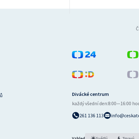
Č
Divácké centrum
ů
každý všední den:
8:00—16:00 ho
261 136 113
info@ceskate
Vzhled
Světlý
Tmavý