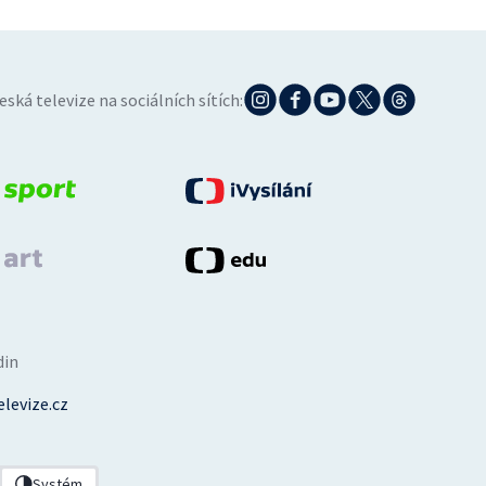
eská televize na sociálních sítích:
din
levize.cz
Systém