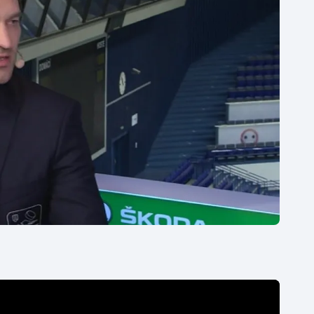
Moderní pětiboj
Triatlon
Motorsport
Veslování
Olympijské hry
Vodní slalom
Parasport
Volejbal
Plavání
Ostatní
Plážový volejbal