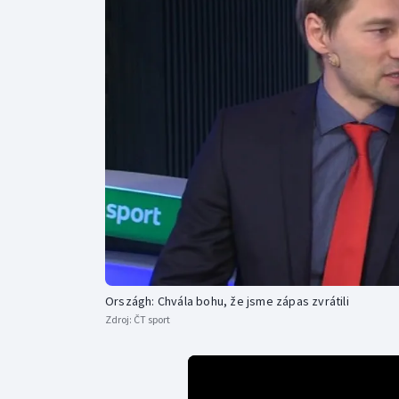
Curling
Dostihy
Florbal
Futsal
Golf
Gymnastika
Országh: Chvála bohu, že jsme zápas zvrátili
Zdroj:
ČT sport