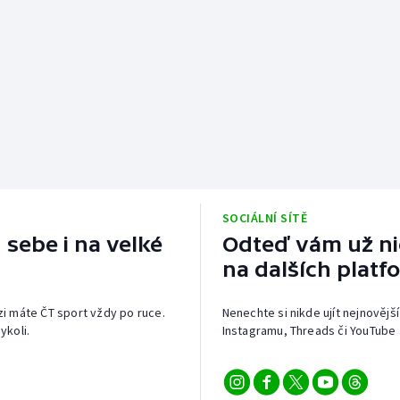
SOCIÁLNÍ SÍTĚ
 sebe i na velké
Odteď vám už nic
na dalších platf
izi máte ČT sport vždy po ruce.
Nenechte si nikde ujít nejnovější
ykoli.
Instagramu, Threads či YouTube 