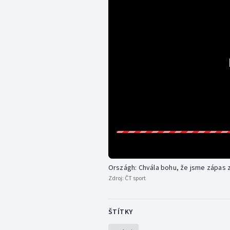
Országh: Chvála bohu, že jsme zápas zv
Zdroj:
ČT sport
ŠTÍTKY