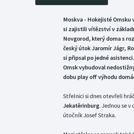
Moskva - Hokejisté Omsku 
si zajistili vítězství v zákl
Novgorod, který doma s roz
český útok Jaromír Jágr, R
si připsal po jedné asisten
Omsk vybudoval nedostižný 
dobu play off výhodu domác
Střelnici si dnes otevřeli hrá
Jekatěrinburg
. Jednou se v 
útočník Josef Straka.