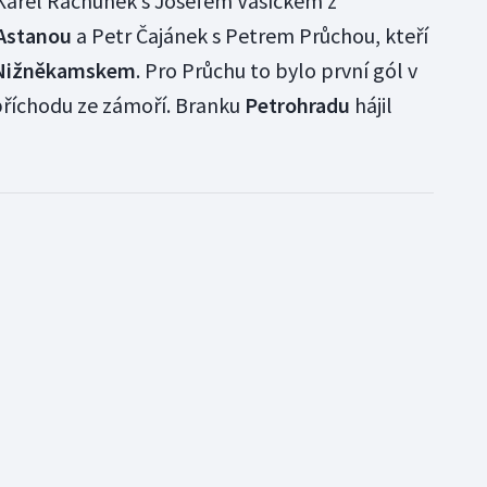
é Karel Rachůnek s Josefem Vašíčkem z
Astanou
a Petr Čajánek s Petrem Průchou, kteří
Nižněkamskem
. Pro Průchu to bylo první gól v
říchodu ze zámoří. Branku
Petrohradu
hájil