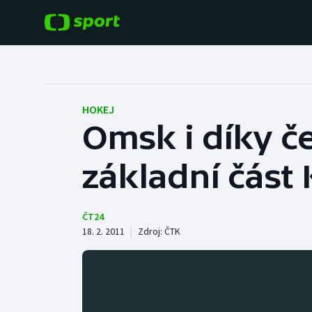
POPULÁRNÍ
DALŠÍ SPORTY
Fotbal
Americký fotbal
HOKEJ
Omsk i díky č
Hokej
Baseball a softbal
základní část
Tenis
Basketbal
Atletika
Biatlon
ČT24
18. 2. 2011
|
Zdroj:
ČTK
Cyklistika
Boby a skeleton
Box