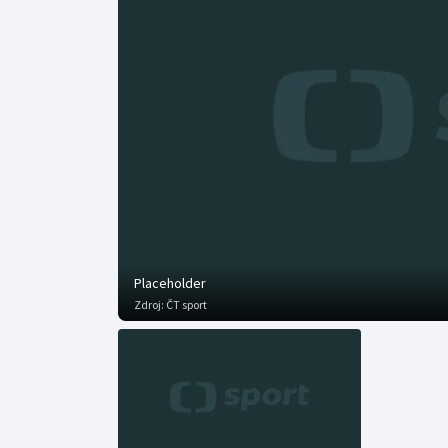
Curling
Dostihy
Florbal
Futsal
Golf
Gymnastika
Placeholder
Zdroj:
ČT sport