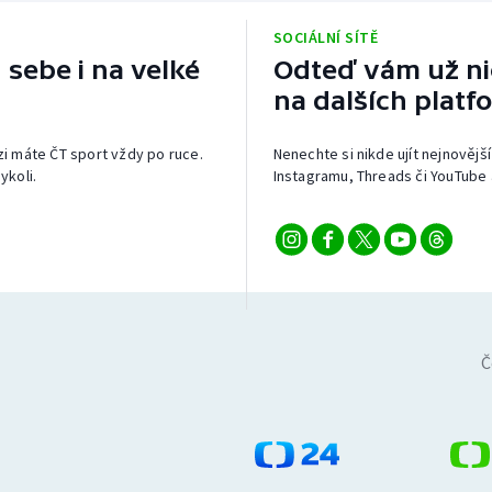
SOCIÁLNÍ SÍTĚ
 sebe i na velké
Odteď vám už nic
na dalších platf
izi máte ČT sport vždy po ruce.
Nenechte si nikde ujít nejnovější
ykoli.
Instagramu, Threads či YouTube 
Č