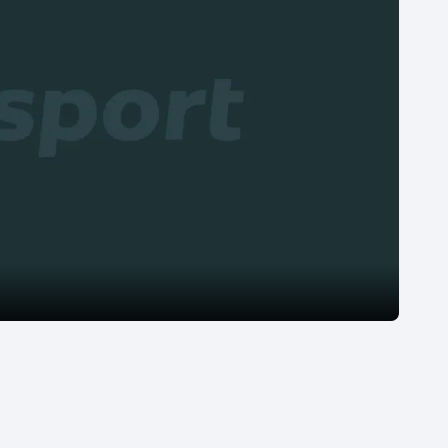
Moderní pětiboj
Triatlon
Motorsport
Veslování
Olympijské hry
Vodní slalom
Parasport
Volejbal
Plavání
Ostatní
Plážový volejbal