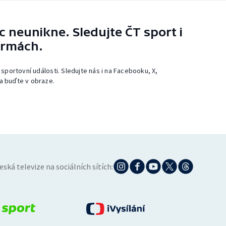
 neunikne. Sledujte ČT sport i
ormách.
 sportovní události. Sledujte nás i na Facebooku, X,
a buďte v obraze.
eská televize na sociálních sítích: