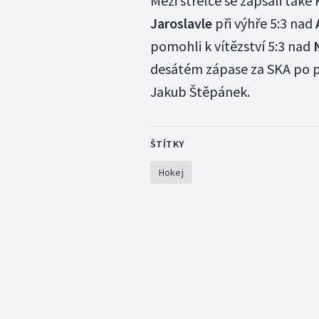
Mezi střelce se zapsali tak
Jaroslavle
při výhře 5:3 nad
pomohli k vítězství 5:3 nad
desátém zápase za SKA po p
Jakub Štěpánek.
ŠTÍTKY
Hokej