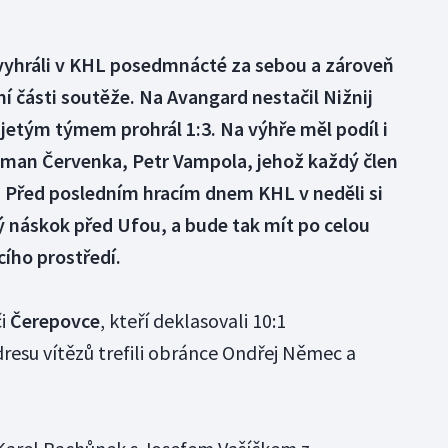
vyhráli v KHL posedmnácté za sebou a zároveň
adní části soutěže. Na Avangard nestačil Nižnij
jetým týmem prohrál 1:3. Na výhře měl podíl i
oman Červenka, Petr Vampola, jehož každý člen
ci. Před posledním hracím dnem KHL v neděli si
náskok před Ufou, a bude tak mít po celou
ího prostředí.
či
Čerepovce
, kteří deklasovali 10:1
dresu vítězů trefili obránce Ondřej Němec a