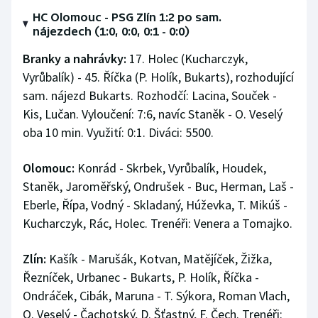
HC Olomouc - PSG Zlín 1:2 po sam.
nájezdech (1:0, 0:0, 0:1 - 0:0)
Branky a nahrávky:
17. Holec (Kucharczyk,
Vyrůbalík) - 45. Říčka (P. Holík, Bukarts), rozhodující
sam. nájezd Bukarts. Rozhodčí: Lacina, Souček -
Kis, Lučan. Vyloučení: 7:6, navíc Staněk - O. Veselý
oba 10 min. Využití: 0:1. Diváci: 5500.
Olomouc:
Konrád - Skrbek, Vyrůbalík, Houdek,
Staněk, Jaroměřský, Ondrušek - Buc, Herman, Laš -
Eberle, Řípa, Vodný - Skladaný, Húževka, T. Mikúš -
Kucharczyk, Rác, Holec. Trenéři: Venera a Tomajko.
Zlín:
Kašík - Marušák, Kotvan, Matějíček, Žižka,
Řezníček, Urbanec - Bukarts, P. Holík, Říčka -
Ondráček, Cibák, Maruna - T. Sýkora, Roman Vlach,
O. Veselý - Čachotský, D. Šťastný, F. Čech. Trenéři: