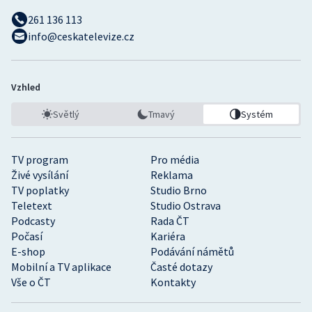
261 136 113
info@ceskatelevize.cz
Vzhled
Světlý
Tmavý
Systém
TV program
Pro média
Živé vysílání
Reklama
TV poplatky
Studio Brno
Teletext
Studio Ostrava
Podcasty
Rada ČT
Počasí
Kariéra
E-shop
Podávání námětů
Mobilní a TV aplikace
Časté dotazy
Vše o ČT
Kontakty