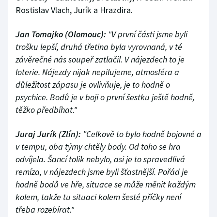
Rostislav Vlach, Jurík a Hrazdira.
Jan Tomajko (Olomouc):
"V první části jsme byli
trošku lepší, druhá třetina byla vyrovnaná, v té
závěrečné nás soupeř zatlačil. V nájezdech to je
loterie. Nájezdy nijak nepilujeme, atmosféra a
důležitost zápasu je ovlivňuje, je to hodně o
psychice. Bodů je v boji o první šestku ještě hodně,
těžko předbíhat."
Juraj Jurík (Zlín):
"Celkově to bylo hodně bojovné a
v tempu, oba týmy chtěly body. Od toho se hra
odvíjela. Šancí tolik nebylo, asi je to spravedlivá
remíza, v nájezdech jsme byli šťastnější. Pořád je
hodně bodů ve hře, situace se může měnit každým
kolem, takže tu situaci kolem šesté příčky není
třeba rozebírat."