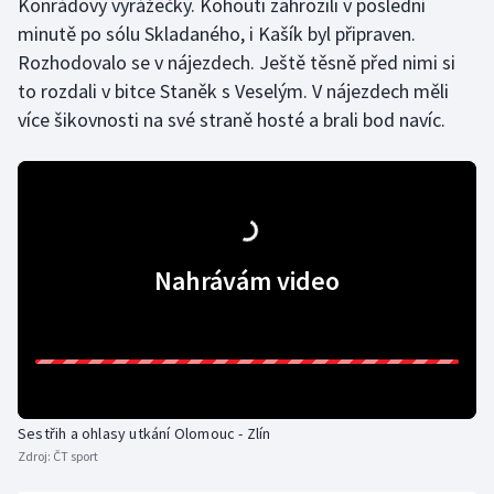
Konrádovy vyrážečky. Kohouti zahrozili v poslední
Stolní tenis
minutě po sólu Skladaného, i Kašík byl připraven.
Rozhodovalo se v nájezdech. Ještě těsně před nimi si
Triatlon
to rozdali v bitce Staněk s Veselým. V nájezdech měli
více šikovnosti na své straně hosté a brali bod navíc.
Veslování
Vodní slalom
Volejbal
Nahrávám video
Ostatní
Sestřih a ohlasy utkání Olomouc - Zlín
Zdroj:
ČT sport