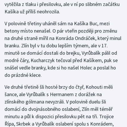
vytěžila z tlaku i přesilovku, ale v ní po slibném začátku
Kašíka už příliš neohrozila.
Gymnastika
V polovině třetiny uháněl sám na Kašíka Buc, mezi
Házená
betony místo nenašel. O pár vteřin později pro změnu
na druhé straně mířil na Konráda Ondráček, který minul
Jezdectví
branku. Zlín byl v tu dobu lepším týmem, ale v 17.
minutě se domácí dostali do brejku, Vyrůbalík pálil od
Judo
modré čáry, Kucharczyk tečoval před Kašíkem, puk se
snášel vedle branky, kde si ho našel Holec a poslal ho
Krasobruslení
do prázdné klece.
Lezení
Ve druhé třetině šli hosté brzy do čtyř, Kohouti měli
šance, ale Vyrůbalík s Hermanem z dorážek na
Lyže a snowboard
zlínského gólmana nevyzráli. V polovině duelu šli
Moderní pětiboj
domácí do dvojnásobného oslabení, Zlín měl téměř
minutu a půl k dispozici přesilovku pět na tři. Trojice
Motorsport
Řípa, Skrbek a Vyrůbalík oslabení spolu s Konrádem,