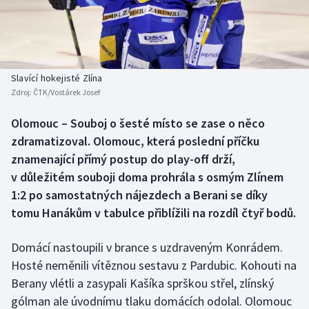
Baseball a softbal
Soutěže
Basketbal
Historické návraty
Biatlon
Aplikace ČT sport
Slavící hokejisté Zlína
Zdroj:
ČTK/Vostárek Josef
Boby a skeleton
AZ kvíz
Olomouc – Souboj o šesté místo se zase o něco
zdramatizoval. Olomouc, která poslední příčku
Box
znamenající přímý postup do play-off drží,
Curling
v důležitém souboji doma prohrála s osmým Zlínem
1:2 po samostatných nájezdech a Berani se díky
Dostihy
tomu Hanákům v tabulce přiblížili na rozdíl čtyř bodů.
Florbal
Domácí nastoupili v brance s uzdraveným Konrádem.
Hosté neměnili vítěznou sestavu z Pardubic. Kohouti na
Futsal
Berany vlétli a zasypali Kašíka sprškou střel, zlínský
gólman ale úvodnímu tlaku domácích odolal. Olomouc
Golf