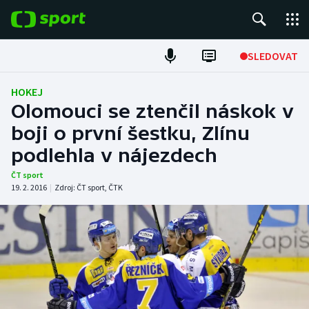
POPULÁRNÍ
SLEDOVAT
Fotbal
HOKEJ
Olomouci se ztenčil náskok v
Hokej
boji o první šestku, Zlínu
podlehla v nájezdech
Tenis
ČT sport
Atletika
19. 2. 2016
|
Zdroj:
ČT sport
,
ČTK
Cyklistika
DALŠÍ SPORTY
Americký fotbal
NEPŘEHLÉDNĚTE