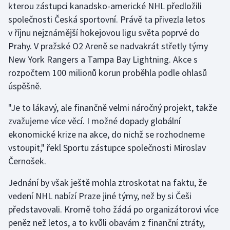
kterou zástupci kanadsko-americké NHL předložili
společnosti Česká sportovní. Právě ta přivezla letos
Gymnastika
v říjnu nejznámější hokejovou ligu světa poprvé do
Prahy. V pražské O2 Areně se nadvakrát střetly týmy
Házená
New York Rangers a Tampa Bay Lightning. Akce s
rozpočtem 100 milionů korun proběhla podle ohlasů
Jezdectví
úspěšně.
Judo
"Je to lákavý, ale finančně velmi náročný projekt, takže
zvažujeme více věcí. I možné dopady globální
Krasobruslení
ekonomické krize na akce, do nichž se rozhodneme
Lezení
vstoupit," řekl Sportu zástupce společnosti Miroslav
Černošek.
Lyže a snowboard
Jednání by však ještě mohla ztroskotat na faktu, že
vedení NHL nabízí Praze jiné týmy, než by si Češi
Moderní pětiboj
představovali. Kromě toho žádá po organizátorovi více
Motorsport
peněz než letos, a to kvůli obavám z finanční ztráty,