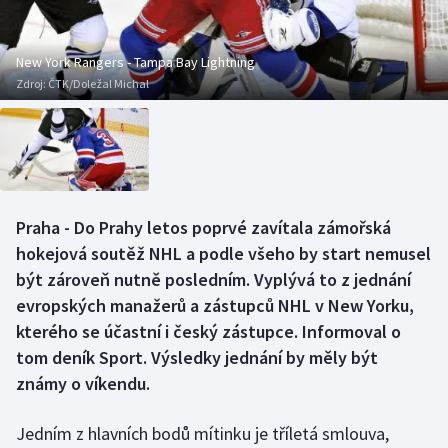
Baseball a softbal
Soutěže
Basketbal
Historické návraty
New York Rangers - Tampa Bay Lightning
Zdroj:
ČTK/Doležal Michal
Biatlon
Aplikace ČT sport
Boby a skeleton
AZ kvíz
Box
Praha - Do Prahy letos poprvé zavítala zámořská
hokejová soutěž NHL a podle všeho by start nemusel
Curling
být zároveň nutně posledním. Vyplývá to z jednání
Dostihy
evropských manažerů a zástupců NHL v New Yorku,
kterého se účastní i český zástupce. Informoval o
Florbal
tom deník Sport. Výsledky jednání by měly být
známy o víkendu.
Futsal
Jedním z hlavních bodů mítinku je tříletá smlouva,
Golf