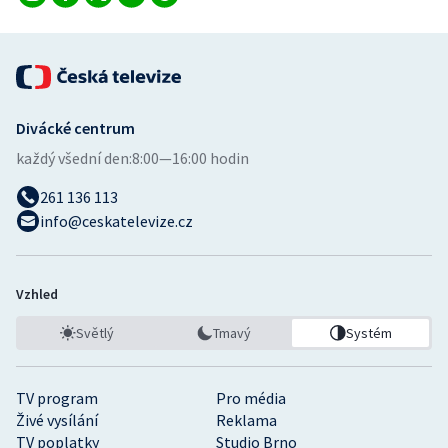
Divácké centrum
každý všední den:
8:00—16:00 hodin
261 136 113
info@ceskatelevize.cz
Vzhled
Světlý
Tmavý
Systém
TV program
Pro média
Živé vysílání
Reklama
TV poplatky
Studio Brno