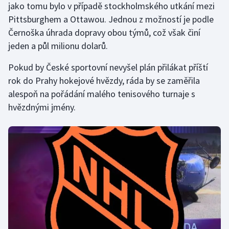
jako tomu bylo v případě stockholmského utkání mezi
Olympijské hry
Pittsburghem a Ottawou. Jednou z možností je podle
Černoška úhrada dopravy obou týmů, což však činí
Parasport
jeden a půl milionu dolarů.
Plavání
Pokud by České sportovní nevyšel plán přilákat příští
rok do Prahy hokejové hvězdy, ráda by se zaměřila
Plážový volejbal
alespoň na pořádání malého tenisového turnaje s
hvězdnými jmény.
Ragby
Rychlobruslení
Rychlostní kanoistika
Short track
Sportovní střelba