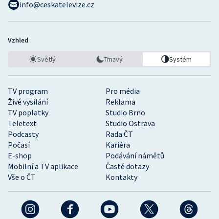
info@ceskatelevize.cz
Stolní tenis
Triatlon
Vzhled
Veslování
Světlý
Tmavý
Systém
Vodní slalom
TV program
Pro média
Volejbal
Živé vysílání
Reklama
TV poplatky
Studio Brno
Teletext
Studio Ostrava
Ostatní
Podcasty
Rada ČT
Počasí
Kariéra
E-shop
Podávání námětů
Mobilní a TV aplikace
Časté dotazy
Vše o ČT
Kontakty