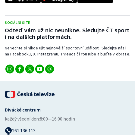
Olympijské hry
SOCIÁLNÍ SÍTĚ
Parasport
Odteď vám už nic neunikne. Sledujte ČT sport
i na dalších platformách.
Plavání
Nenechte si nikde ujít nejnovější sportovní události. Sledujte nás i
Plážový volejbal
na Facebooku, X, Instagramu, Threads či YouTube a buďte v obraze.
Ragby
Rychlobruslení
Rychlostní kanoistika
Divácké centrum
Short track
každý všední den:
8:00—16:00 hodin
Sportovní střelba
261 136 113