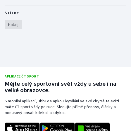
ŠTÍTKY
Gymnastika
Hokej
Házená
Jezdectví
Judo
Krasobruslení
APLIKACE ČT SPORT
Mějte celý sportovní svět vždy u sebe i na
Lezení
velké obrazovce.
Lyže a snowboard
S mobilní aplikací, HbbTV a apkou iVysílání ve své chytré televizi
máte ČT sport vždy po ruce. Sledujte přímé přenosy, články a
Moderní pětiboj
bonusový obsah kdekoli a kdykoli.
Motorsport