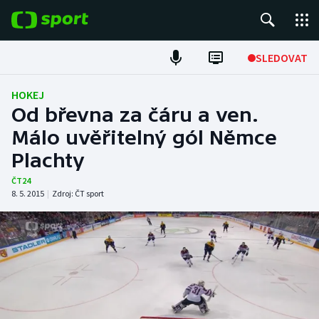
POPULÁRNÍ
SLEDOVAT
Fotbal
HOKEJ
Od břevna za čáru a ven.
Hokej
Málo uvěřitelný gól Němce
Plachty
Tenis
ČT24
Atletika
8. 5. 2015
|
Zdroj:
ČT sport
Cyklistika
DALŠÍ SPORTY
Americký fotbal
NEPŘEHLÉDNĚTE