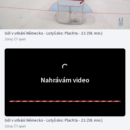
Baseball a softbal
Soutěže
Basketbal
Historické návraty
Biatlon
Aplikace ČT sport
Gól v utkání Německo - Lotyšsko: Plachta - 2:1 (58. min.)
Zdroj:
ČT sport
Boby a skeleton
AZ kvíz
Box
Curling
Nahrávám video
Dostihy
Florbal
Futsal
Gól v utkání Německo - Lotyšsko: Plachta - 2:1 (58. min.)
Zdroj:
ČT sport
Golf