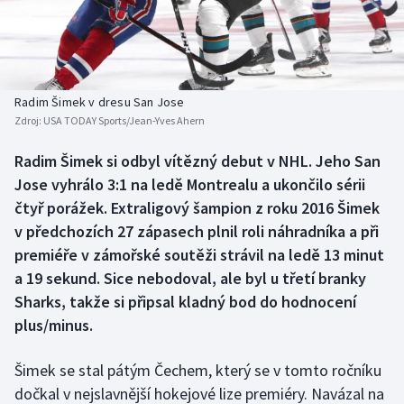
Baseball a softbal
Soutěže
Basketbal
Historické návraty
Biatlon
Aplikace ČT sport
Radim Šimek v dresu San Jose
Zdroj:
USA TODAY Sports/Jean-Yves Ahern
Boby a skeleton
AZ kvíz
Radim Šimek si odbyl vítězný debut v NHL. Jeho San
Jose vyhrálo 3:1 na ledě Montrealu a ukončilo sérii
Box
čtyř porážek. Extraligový šampion z roku 2016 Šimek
Curling
v předchozích 27 zápasech plnil roli náhradníka a při
premiéře v zámořské soutěži strávil na ledě 13 minut
Dostihy
a 19 sekund. Sice nebodoval, ale byl u třetí branky
Sharks, takže si připsal kladný bod do hodnocení
Florbal
plus/minus.
Futsal
Šimek se stal pátým Čechem, který se v tomto ročníku
dočkal v nejslavnější hokejové lize premiéry. Navázal na
Golf