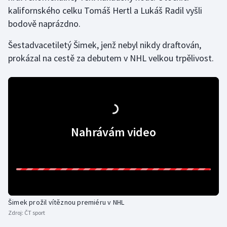
kalifornského celku Tomáš Hertl a Lukáš Radil vyšli
Olympijské hry
bodově naprázdno.
Parasport
Šestadvacetiletý Šimek, jenž nebyl nikdy draftován,
prokázal na cestě za debutem v NHL velkou trpělivost.
Plavání
Plážový volejbal
Ragby
Nahrávám video
Rychlobruslení
Rychlostní kanoistika
Short track
Šimek prožil vítěznou premiéru v NHL
Sportovní střelba
Zdroj:
ČT sport