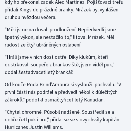
kdy ho překonal zadák Alec Martinez. Pojišťovací trefu
přidali Kings do prázdné branky. Mrázek byl vyhlášen
druhou hvězdou večera.
"Měli jsme na dosah prodloužení. Nepředvedli jsme
špatný výkon, ale nestačilo to," litoval Mrázek. Měl
radost ze čtyř ubráněných oslabení.
"Hráli jsme v nich dost ostře. Díky klukům, kteří
odstrkovali soupeře z brankoviště, jsem viděl puk,"
dodal šestadvacetiletý brankář.
Od kouče Roda Brind'Amoura si vysloužil pochvalu. "V
první části nás podržel a předvedl několik důležitých
zákroků," podotkl osmačtyřicetiletý Kanaďan.
"Chytal ohromně. Působil nadšeně. Soustředil se a
dobře četl puk i hru," přidal se se slovy chvály kapitán
Hurricanes Justin Williams.