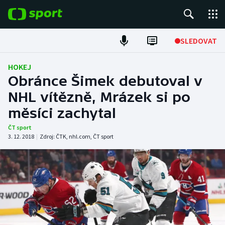
POPULÁRNÍ
SLEDOVAT
Fotbal
HOKEJ
Obránce Šimek debutoval v
Hokej
NHL vítězně, Mrázek si po
měsíci zachytal
Tenis
ČT sport
Atletika
3. 12. 2018
|
Zdroj:
ČTK
,
nhl.com
,
ČT sport
Cyklistika
DALŠÍ SPORTY
Americký fotbal
NEPŘEHLÉDNĚTE