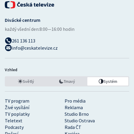
Divácké centrum
každý všední den:
8:00—16:00 hodin
261 136 113
info@ceskatelevize.cz
Vzhled
Světlý
Tmavý
Systém
TV program
Pro média
Živé vysílání
Reklama
TV poplatky
Studio Brno
Teletext
Studio Ostrava
Podcasty
Rada ČT
Počasí
Kariéra