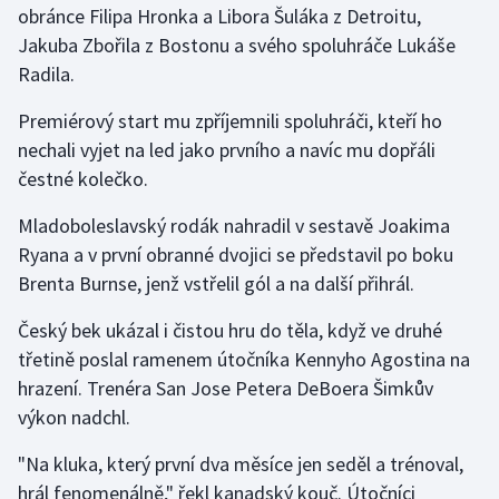
obránce Filipa Hronka a Libora Šuláka z Detroitu,
Jakuba Zbořila z Bostonu a svého spoluhráče Lukáše
Gymnastika
Radila.
Házená
Premiérový start mu zpříjemnili spoluhráči, kteří ho
nechali vyjet na led jako prvního a navíc mu dopřáli
Jezdectví
čestné kolečko.
Judo
Mladoboleslavský rodák nahradil v sestavě Joakima
Ryana a v první obranné dvojici se představil po boku
Krasobruslení
Brenta Burnse, jenž vstřelil gól a na další přihrál.
Lezení
Český bek ukázal i čistou hru do těla, když ve druhé
třetině poslal ramenem útočníka Kennyho Agostina na
Lyže a snowboard
hrazení. Trenéra San Jose Petera DeBoera Šimkův
výkon nadchl.
Moderní pětiboj
"Na kluka, který první dva měsíce jen seděl a trénoval,
Motorsport
hrál fenomenálně," řekl kanadský kouč. Útočníci