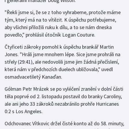
i generální manažer Doug Wilson.
"Řekli jsme si, že se z toho vyhrabeme, protože máme
tým, který má na to vítězit. K úspěchu potřebujeme,
aby všichni přiložili ruku k dílu, a to se nám dneska
povedlo," prohlásil útočník Logan Couture.
Čtyřiceti zákroky pomohl k úspěchu brankář Martin
Jones. "Hráli jsme mnohem lépe. Sice jsme prohráli na
střely (29:41), ale nedovolili jsme jim žádná přečíslení,
která nám v předchozích duelech ubližovala," uvedl
osmadvacetiletý Kanaďan.
Gólman Petr Mrázek se po vyléčení zranění v dolní části
těla poprvé od 2. listopadu postavil do branky Caroliny,
ale ani jeho 33 zákroků nezabránilo prohře Hurricanes
0:2 s Los Angeles.
Odchovanec Vítkovic držel čisté konto až do 58. minuty,