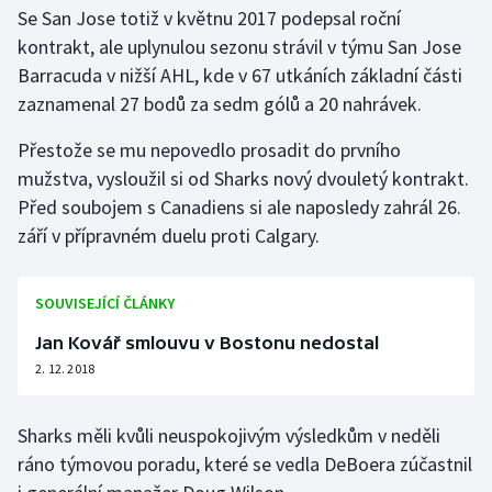
Stolní tenis
Se San Jose totiž v květnu 2017 podepsal roční
kontrakt, ale uplynulou sezonu strávil v týmu San Jose
Triatlon
Barracuda v nižší AHL, kde v 67 utkáních základní části
zaznamenal 27 bodů za sedm gólů a 20 nahrávek.
Veslování
Přestože se mu nepovedlo prosadit do prvního
Vodní slalom
mužstva, vysloužil si od Sharks nový dvouletý kontrakt.
Před soubojem s Canadiens si ale naposledy zahrál 26.
Volejbal
září v přípravném duelu proti Calgary.
Ostatní
SOUVISEJÍCÍ ČLÁNKY
Jan Kovář smlouvu v Bostonu nedostal
2. 12. 2018
Sharks měli kvůli neuspokojivým výsledkům v neděli
ráno týmovou poradu, které se vedla DeBoera zúčastnil