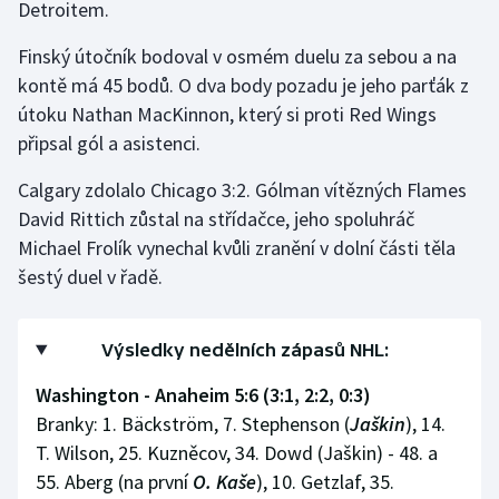
Detroitem.
Finský útočník bodoval v osmém duelu za sebou a na
kontě má 45 bodů. O dva body pozadu je jeho parťák z
útoku Nathan MacKinnon, který si proti Red Wings
připsal gól a asistenci.
Calgary zdolalo Chicago 3:2. Gólman vítězných Flames
David Rittich zůstal na střídačce, jeho spoluhráč
Michael Frolík vynechal kvůli zranění v dolní části těla
šestý duel v řadě.
Výsledky nedělních zápasů NHL:
Washington - Anaheim 5:6 (3:1, 2:2, 0:3)
Branky: 1. Bäckström, 7. Stephenson (
Jaškin
), 14.
T. Wilson, 25. Kuzněcov, 34. Dowd (Jaškin) - 48. a
55. Aberg (na první
O. Kaše
), 10. Getzlaf, 35.