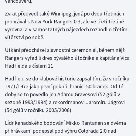
Vancouveru.
Zvrat předvedl také Winnipeg, jenž po dvou třetinách
prohrával s New York Rangers 0:3, ale ve třetí třetině
vyrovnal a v samostatných nájezdech rozhodl o třetím
vítězství po sobě.
Utkání předcházel slavnostní ceremoniál, během nějž
Rangers vyřadili dres bývalého útočníka a kapitána Vica
Hadfielda s číslem 11.
Hadfield se do klubové historie zapsal tím, že v ročníku
1971/1972 jako první pokořil hranici 50 branek. Od té
doby se to povedlo jen Adamu Gravesovi (52 gólů v
sezoně 1993/1994) a rekordmanovi Jaromíru Jágrovi
(54 gólů v ročníku 2005/2006).
Lídr kanadského bodování Mikko Rantanen se dvěma
přihrávkami podepsal pod výhru Colorada 2:0 nad