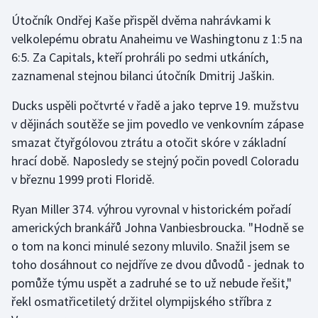
Útočník Ondřej Kaše přispěl dvěma nahrávkami k
velkolepému obratu Anaheimu ve Washingtonu z 1:5 na
6:5. Za Capitals, kteří prohráli po sedmi utkáních,
zaznamenal stejnou bilanci útočník Dmitrij Jaškin.
Ducks uspěli počtvrté v řadě a jako teprve 19. mužstvu
v dějinách soutěže se jim povedlo ve venkovním zápase
smazat čtyřgólovou ztrátu a otočit skóre v základní
hrací době. Naposledy se stejný počin povedl Coloradu
v březnu 1999 proti Floridě.
Ryan Miller 374. výhrou vyrovnal v historickém pořadí
amerických brankářů Johna Vanbiesbroucka. "Hodně se
o tom na konci minulé sezony mluvilo. Snažil jsem se
toho dosáhnout co nejdříve ze dvou důvodů - jednak to
pomůže týmu uspět a zadruhé se to už nebude řešit,"
řekl osmatřicetiletý držitel olympijského stříbra z