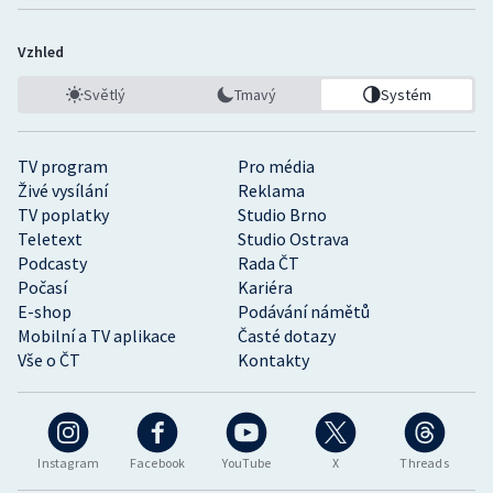
Vzhled
Světlý
Tmavý
Systém
TV program
Pro média
Živé vysílání
Reklama
TV poplatky
Studio Brno
Teletext
Studio Ostrava
Podcasty
Rada ČT
Počasí
Kariéra
E-shop
Podávání námětů
Mobilní a TV aplikace
Časté dotazy
Vše o ČT
Kontakty
Instagram
Facebook
YouTube
X
Threads