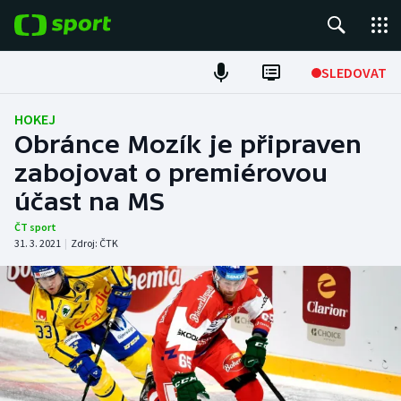
POPULÁRNÍ
SLEDOVAT
Fotbal
HOKEJ
Obránce Mozík je připraven
Hokej
zabojovat o premiérovou
účast na MS
Tenis
ČT sport
Atletika
31. 3. 2021
|
Zdroj:
ČTK
Cyklistika
DALŠÍ SPORTY
Americký fotbal
NEPŘEHLÉDNĚTE