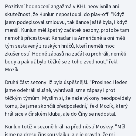
Pozitivní hodnocení angažmá v KHL neovlivnila ani
Olympijské hry
skutečnost, že Kunlun nepostoupil do play-off. "Když
jsem podepisoval smlouvu, tak šance ještě byla, i když
Parasport
menší. Kunlun měl špatný začátek sezony, protože tam
nemohli přicestovat Kanaďani a Američané a oni měli
Plavání
tým sestavený z ruských hráčů, kteří neměli moc
Plážový volejbal
zkušeností. Hodně zápasů na začátku prohráli, neměli
body a pak už bylo těžké se z toho zvednout," řekl
Ragby
Mozík.
Druhá část sezony již byla úspěšnější. "Prosinec i leden
Rychlobruslení
jsme odehráli slušně, vyhrávali jsme zápasy i proti
Rychlostní kanoistika
těžkým týmům. Myslím si, že naše výkony neodpovídaly
tomu, že jsme skončili předposlední," řekl Mozík, který
Short track
hrál sice v čínském klubu, ale do Číny se nedostal.
Sportovní střelba
Kunlun totiž v sezoně hrál na předměstí Moskvy. "Měli
jsme na dresu čínskou vlajku, ale je pravda, že mi