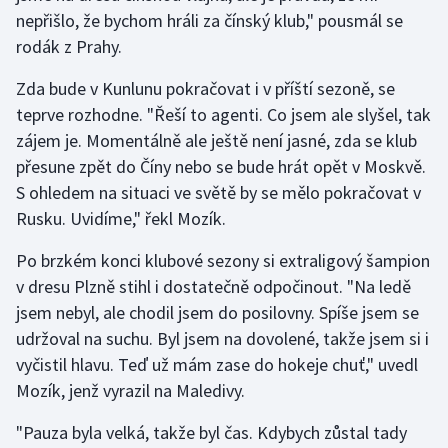
Stolní tenis
nepřišlo, že bychom hráli za čínský klub," pousmál se
rodák z Prahy.
Triatlon
Zda bude v Kunlunu pokračovat i v příští sezoně, se
Veslování
teprve rozhodne. "Řeší to agenti. Co jsem ale slyšel, tak
zájem je. Momentálně ale ještě není jasné, zda se klub
Vodní slalom
přesune zpět do Číny nebo se bude hrát opět v Moskvě.
S ohledem na situaci ve světě by se mělo pokračovat v
Volejbal
Rusku. Uvidíme," řekl Mozík.
Ostatní
Po brzkém konci klubové sezony si extraligový šampion
v dresu Plzně stihl i dostatečně odpočinout. "Na ledě
jsem nebyl, ale chodil jsem do posilovny. Spíše jsem se
udržoval na suchu. Byl jsem na dovolené, takže jsem si i
vyčistil hlavu. Teď už mám zase do hokeje chuť," uvedl
Mozík, jenž vyrazil na Maledivy.
"Pauza byla velká, takže byl čas. Kdybych zůstal tady