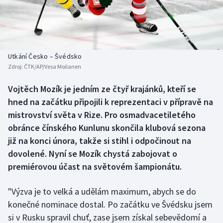
Baseball a softbal
Soutěže
Basketbal
Historické návraty
Biatlon
Aplikace ČT sport
Utkání Česko – Švédsko
Zdroj:
ČTK/AP/Vesa Moilanen
Boby a skeleton
AZ kvíz
Vojtěch Mozík je jedním ze čtyř krajánků, kteří se
hned na začátku připojili k reprezentaci v přípravě na
Box
mistrovství světa v Rize. Pro osmadvacetiletého
Curling
obránce čínského Kunlunu skončila klubová sezona
již na konci února, takže si stihl i odpočinout na
Dostihy
dovolené. Nyní se Mozík chystá zabojovat o
premiérovou účast na světovém šampionátu.
Florbal
"Výzva je to velká a udělám maximum, abych se do
Futsal
konečné nominace dostal. Po začátku ve Švédsku jsem
si v Rusku spravil chuť, zase jsem získal sebevědomí a
Golf