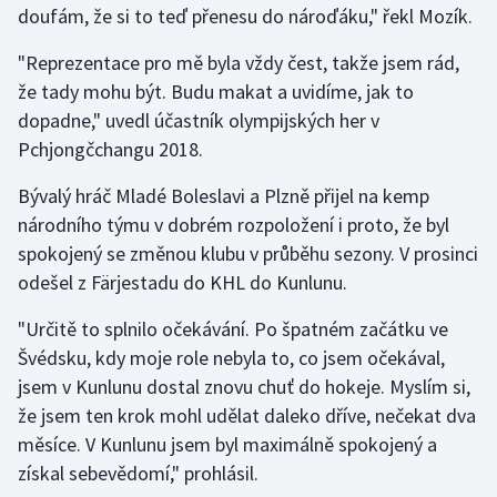
doufám, že si to teď přenesu do nároďáku," řekl Mozík.
Gymnastika
"Reprezentace pro mě byla vždy čest, takže jsem rád,
že tady mohu být. Budu makat a uvidíme, jak to
Házená
dopadne," uvedl účastník olympijských her v
Pchjongčchangu 2018.
Jezdectví
Bývalý hráč Mladé Boleslavi a Plzně přijel na kemp
Judo
národního týmu v dobrém rozpoložení i proto, že byl
spokojený se změnou klubu v průběhu sezony. V prosinci
Krasobruslení
odešel z Färjestadu do KHL do Kunlunu.
Lezení
"Určitě to splnilo očekávání. Po špatném začátku ve
Švédsku, kdy moje role nebyla to, co jsem očekával,
Lyže a snowboard
jsem v Kunlunu dostal znovu chuť do hokeje. Myslím si,
že jsem ten krok mohl udělat daleko dříve, nečekat dva
Moderní pětiboj
měsíce. V Kunlunu jsem byl maximálně spokojený a
získal sebevědomí," prohlásil.
Motorsport