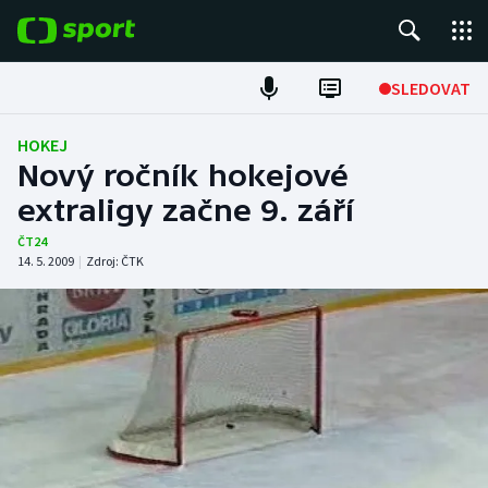
POPULÁRNÍ
SLEDOVAT
Fotbal
HOKEJ
Nový ročník hokejové
Hokej
extraligy začne 9. září
Tenis
ČT24
14. 5. 2009
|
Zdroj:
ČTK
Atletika
Cyklistika
DALŠÍ SPORTY
Americký fotbal
NEPŘEHLÉDNĚTE