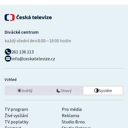
Divácké centrum
každý všední den:
8:00—16:00 hodin
261 136 113
info@ceskatelevize.cz
Vzhled
Světlý
Tmavý
Systém
TV program
Pro média
Živé vysílání
Reklama
TV poplatky
Studio Brno
Teletext
Studio Ostrava