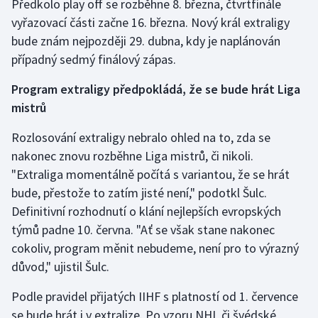
Předkolo play off se rozběhne 8. března, čtvrtfinále
vyřazovací části začne 16. března. Nový král extraligy
Olympijské hry
bude znám nejpozději 29. dubna, kdy je naplánován
Parasport
případný sedmý finálový zápas.
Program extraligy předpokládá, že se bude hrát Liga
Plavání
mistrů
Plážový volejbal
Rozlosování extraligy nebralo ohled na to, zda se
nakonec znovu rozběhne Liga mistrů, či nikoli.
Ragby
"Extraliga momentálně počítá s variantou, že se hrát
bude, přestože to zatím jisté není," podotkl Šulc.
Rychlobruslení
Definitivní rozhodnutí o klání nejlepších evropských
Rychlostní kanoistika
týmů padne 10. června. "Ať se však stane nakonec
cokoliv, program měnit nebudeme, není pro to výrazný
Short track
důvod," ujistil Šulc.
Sportovní střelba
Podle pravidel přijatých IIHF s platností od 1. července
se bude hrát i v extralize. Po vzoru NHL či švédské