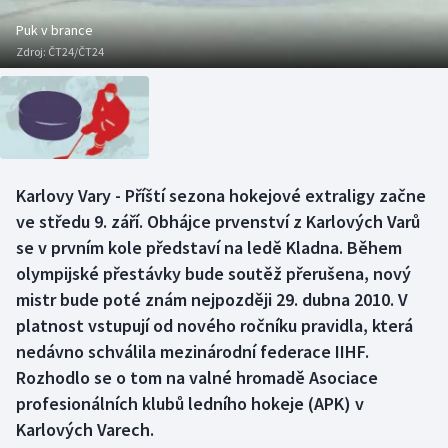
Baseball a softbal
Soutěže
Puk v brance
Zdroj:
ČT24/ČT24
Basketbal
Historické návraty
Biatlon
Aplikace ČT sport
Boby a skeleton
AZ kvíz
Karlovy Vary - Příští sezona hokejové extraligy začne
Box
ve středu 9. září. Obhájce prvenství z Karlových Varů
se v prvním kole představí na ledě Kladna. Během
Curling
olympijské přestávky bude soutěž přerušena, nový
mistr bude poté znám nejpozději 29. dubna 2010. V
Dostihy
platnost vstupují od nového ročníku pravidla, která
nedávno schválila mezinárodní federace IIHF.
Florbal
Rozhodlo se o tom na valné hromadě Asociace
Futsal
profesionálních klubů ledního hokeje (APK) v
Karlových Varech.
Golf