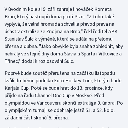
V úvodním kole si 9. září zahraje i nováček Kometa
Gymnastika
Brno, který nastoupí doma proti Plzni. "Z toho také
vyplývá, že valná hromada schválila převod práva na
Házená
účast v extralize ze Znojma na Brno," řekl ředitel APK
Stanislav Šulc k výměně, která se udála na přelomu
Jezdectví
března a dubna. "Jako obvykle byla snaha zohlednit, aby
nehrály ve stejné dny doma Slavia a Sparta i Vítkovice a
Judo
Třinec," dodal k rozlosování Šulc.
Krasobruslení
Poprvé bude soutěž přerušena na začátku listopadu
kvůli druhému podniku Euro Hockey Tour, kterým bude
Lezení
Karjala Cup. Poté se bude hrát do 13. prosince, kdy
přijde na řadu Channel One Cup v Moskvě. Před
Lyže a snowboard
olympiádou ve Vancouveru skončí extraliga 9. února. Po
Moderní pětiboj
olympijském turnaji se odehraje ještě 51. a 52. kolo,
základní část skončí 5. března.
Motorsport