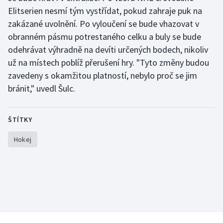
Stolní tenis
Elitserien nesmí tým vystřídat, pokud zahraje puk na
zakázané uvolnění. Po vyloučení se bude vhazovat v
Triatlon
obranném pásmu potrestaného celku a buly se bude
odehrávat výhradně na devíti určených bodech, nikoliv
Veslování
už na místech poblíž přerušení hry. "Tyto změny budou
zavedeny s okamžitou platností, nebylo proč se jim
Vodní slalom
bránit," uvedl Šulc.
Volejbal
ŠTÍTKY
Ostatní
Hokej