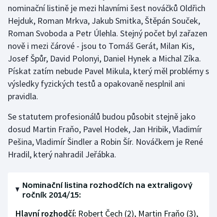
nominační listině je mezi hlavními šest nováčků Oldřich
Hejduk, Roman Mrkva, Jakub Smitka, Štěpán Souček,
Roman Svoboda a Petr Úlehla. Stejný počet byl zařazen
nově i mezi čárové - jsou to Tomáš Gerát, Milan Kis,
Josef Špůr, David Polonyi, Daniel Hynek a Michal Zíka.
Pískat zatím nebude Pavel Mikula, který měl problémy s
výsledky fyzických testů a opakovaně nesplnil ani
pravidla.
Se statutem profesionálů budou působit stejně jako
dosud Martin Fraňo, Pavel Hodek, Jan Hribik, Vladimír
Pešina, Vladimír Šindler a Robin Šír. Nováčkem je René
Hradil, který nahradil Jeřábka.
Nominační listina rozhodčích na extraligový
ročník 2014/15:
Hlavní rozhodčí:
Robert Čech (2), Martin Fraňo (3),