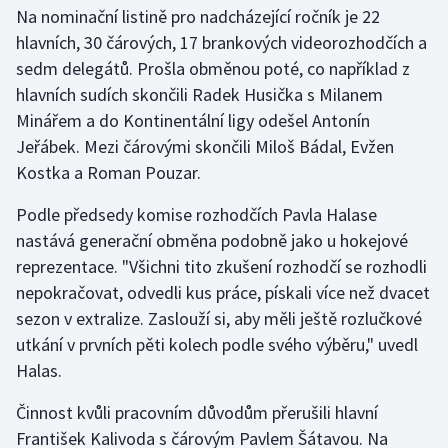
Na nominační listině pro nadcházející ročník je 22
hlavních, 30 čárových, 17 brankových videorozhodčích a
sedm delegátů. Prošla obměnou poté, co například z
hlavních sudích skončili Radek Husička s Milanem
Minářem a do Kontinentální ligy odešel Antonín
Jeřábek. Mezi čárovými skončili Miloš Bádal, Evžen
Kostka a Roman Pouzar.
Podle předsedy komise rozhodčích Pavla Halase
nastává generační obměna podobně jako u hokejové
reprezentace. "Všichni tito zkušení rozhodčí se rozhodli
nepokračovat, odvedli kus práce, pískali více než dvacet
sezon v extralize. Zaslouží si, aby měli ještě rozlučkové
utkání v prvních pěti kolech podle svého výběru," uvedl
Halas.
Činnost kvůli pracovním důvodům přerušili hlavní
František Kalivoda s čárovým Pavlem Šátavou. Na