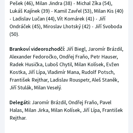
Pešek (46), Milan Jindra (38) - Michal Zíka (54),
Lukáš Kajínek (39) - Kamil Zavřel (53), Milan Kis (40)
- Ladislav Lučan (44), Vít Komárek (41) - Jiří
Ondráček (45), Miroslav Lhotský (42) - Jiří Svoboda
(50).
Brankoví videorozhodčí:
Jiří Biegl, Jaromír Brázdil,
Alexander Fedoročko, Ondřej Fraňo, Petr Hauser,
Radek Husička, Luboš Chytil, Milan Kolísek, Evžen
Kostka, Jiří Lípa, Vladimír Mana, Rudolf Potsch,
František Rejthar, Ladislav Rouspetr, Aleš Staněk,
Jiří Stulák, Milan Veselý.
Delegáti:
Jaromír Brázdil, Ondřej Fraňo, Pavel
Halas, Milan Jirka, Milan Kolísek, Jiří Lípa, František
Rejthar.