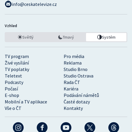
info@ceskatelevize.cz
Vzhled
Světlý
Tmavý
Systém
TV program
Pro média
Živé vysílání
Reklama
TV poplatky
Studio Brno
Teletext
Studio Ostrava
Podcasty
Rada ČT
Počasí
Kariéra
E-shop
Podávání námětů
Mobilní a TV aplikace
Časté dotazy
Vše o ČT
Kontakty