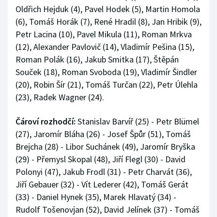
Oldřich Hejduk (4), Pavel Hodek (5), Martin Homola
(6), Tomáš Horák (7), René Hradil (8), Jan Hribik (9),
Petr Lacina (10), Pavel Mikula (11), Roman Mrkva
(12), Alexander Pavlovič (14), Vladimír Pešina (15),
Roman Polák (16), Jakub Smitka (17), Štěpán
Souček (18), Roman Svoboda (19), Vladimír Šindler
(20), Robin Šír (21), Tomáš Turčan (22), Petr Úlehla
(23), Radek Wagner (24).
Čároví rozhodčí:
Stanislav Barvíř (25) - Petr Blümel
(27), Jaromír Bláha (26) - Josef Špůr (51), Tomáš
Brejcha (28) - Libor Suchánek (49), Jaromír Bryška
(29) - Přemysl Skopal (48), Jiří Flegl (30) - David
Polonyi (47), Jakub Frodl (31) - Petr Charvát (36),
Jiří Gebauer (32) - Vít Lederer (42), Tomáš Gerát
(33) - Daniel Hynek (35), Marek Hlavatý (34) -
Rudolf Tošenovjan (52), David Jelínek (37) - Tomáš