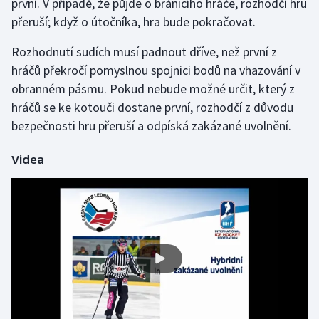
první. V případě, že půjde o bránícího hráče, rozhodčí hru
přeruší; když o útočníka, hra bude pokračovat.
Gymnastika
Rozhodnutí sudích musí padnout dříve, než první z
Házená
hráčů překročí pomyslnou spojnici bodů na vhazování v
obranném pásmu. Pokud nebude možné určit, který z
Jezdectví
hráčů se ke kotouči dostane první, rozhodčí z důvodu
bezpečnosti hru přeruší a odpíská zakázané uvolnění.
Judo
Videa
Krasobruslení
Lezení
Lyže a snowboard
Moderní pětiboj
Motorsport