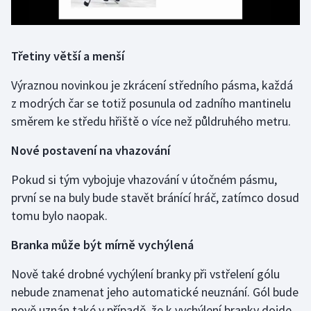
Olympijské hry
Parasport
Třetiny větší a menší
Výraznou novinkou je zkrácení středního pásma, každá
Plavání
z modrých čar se totiž posunula od zadního mantinelu
směrem ke středu hřiště o více než půldruhého metru.
Plážový volejbal
Nové postavení na vhazování
Ragby
Pokud si tým vybojuje vhazování v útočném pásmu,
Rychlobruslení
první se na buly bude stavět bránící hráč, zatímco dosud
tomu bylo naopak.
Rychlostní kanoistika
Branka může být mírně vychýlená
Short track
Nově také drobné vychýlení branky při vstřelení gólu
Sportovní střelba
nebude znamenat jeho automatické neuznání. Gól bude
nově uznán také v případě, že k vychýlení branky dojde,