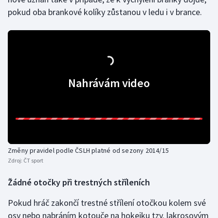
Stolní tenis
pokud oba brankové kolíky zůstanou v ledu i v brance.
Triatlon
Veslování
Vodní slalom
Nahrávám video
Volejbal
Ostatní
Změny pravidel podle ČSLH platné od sezony 2014/15
Zdroj:
ČT sport
Žádné otočky při trestných stříleních
Pokud hráč zakončí trestné střílení otočkou kolem své
osy nebo nabráním kotouče na hokejku tzv. lakrosovým