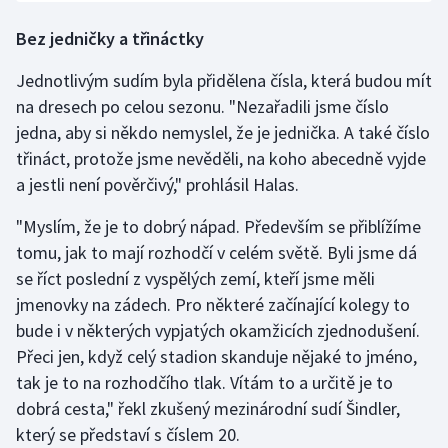
Bez jedničky a třináctky
Jednotlivým sudím byla přidělena čísla, která budou mít
na dresech po celou sezonu. "Nezařadili jsme číslo
jedna, aby si někdo nemyslel, že je jednička. A také číslo
třináct, protože jsme nevěděli, na koho abecedně vyjde
a jestli není pověrčivý," prohlásil Halas.
"Myslím, že je to dobrý nápad. Především se přiblížíme
tomu, jak to mají rozhodčí v celém světě. Byli jsme dá
se říct poslední z vyspělých zemí, kteří jsme měli
jmenovky na zádech. Pro některé začínající kolegy to
bude i v některých vypjatých okamžicích zjednodušení.
Přeci jen, když celý stadion skanduje nějaké to jméno,
tak je to na rozhodčího tlak. Vítám to a určitě je to
dobrá cesta," řekl zkušený mezinárodní sudí Šindler,
který se představí s číslem 20.