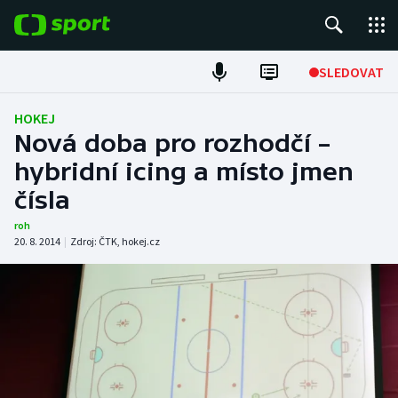
POPULÁRNÍ
SLEDOVAT
Fotbal
HOKEJ
Nová doba pro rozhodčí –
Hokej
hybridní icing a místo jmen
čísla
Tenis
roh
Atletika
20. 8. 2014
|
Zdroj:
ČTK
,
hokej.cz
Cyklistika
DALŠÍ SPORTY
Americký fotbal
NEPŘEHLÉDNĚTE