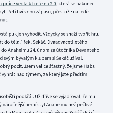
 práce vedla k trefě na 2:0
, která se nakonec
byl třetí hvězdou zápasu, přestože na ledě
inut.
ystá puk jen vyhodit. Vždycky se snaží tvořit hru.
t do těla," řekl Sekáč. Dvaadvacetiletého
s do Anaheimu 24. února za útočníka Devanteho
ad svým bývalým klubem si Sekáč užíval.
obrý pocit. Jsem velice šťastný, že jsme Habs
ež vyhrát nad týmem, za který jste předtím
obišti pookřál. Už dříve se vyjadřoval, že mu
ký náročnější herní styl Anaheimu než pečlivé
t v Montrealu. A za své výkony Sekáč sklízí