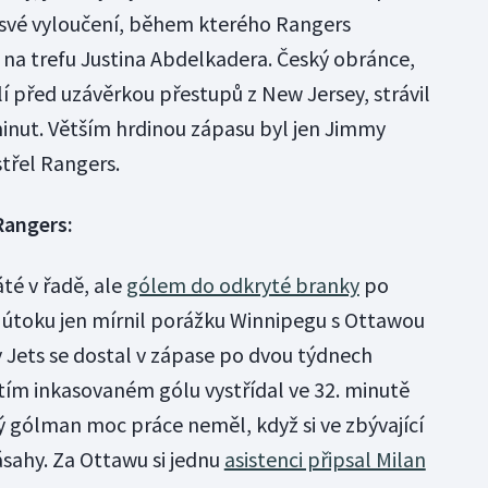
 své vyloučení, během kterého Rangers
na trefu Justina Abdelkadera. Český obránce,
lí před uzávěrkou přestupů z New Jersey, strávil
inut. Větším hrdinou zápasu byl jen Jimmy
střel Rangers.
Rangers:
té v řadě, ale
gólem do odkryté branky
po
útoku jen mírnil porážku Winnipegu s Ottawou
 Jets se dostal v zápase po dvou týdnech
etím inkasovaném gólu vystřídal ve 32. minutě
 gólman moc práce neměl, když si ve zbývající
zásahy. Za Ottawu si jednu
asistenci připsal Milan