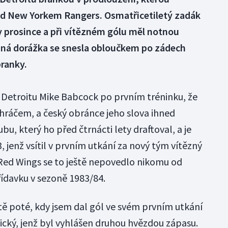
ad New Yorkem Rangers. Osmatřicetiletý zadák
y prosince a při vítězném gólu měl notnou
aná dorážka se snesla obloučkem po zádech
ranky.
r Detroitu Mike Babcock po prvním tréninku, že
hráčem, a český obránce jeho slova ihned
ubu, který ho před čtrnácti lety draftoval, a je
jenž vsítil v prvním utkání za nový tým vítězný
i Red Wings se to ještě nepovedlo nikomu od
ídavku v sezoně 1983/84.
tě poté, kdy jsem dal gól ve svém prvním utkání
dlický, jenž byl vyhlášen druhou hvězdou zápasu.