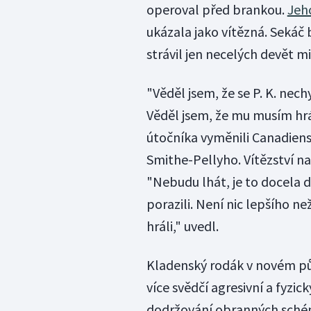
operoval před brankou.
Jeho
ukázala jako vítězná. Sekáč 
strávil jen necelých devět m
"Věděl jsem, že se P. K. nech
Věděl jsem, že mu musím hrá
útočníka vyměnili Canadien
Smithe-Pellyho. Vítězství n
"Nebudu lhát, je to docela d
porazili. Není nic lepšího n
hráli," uvedl.
Kladenský rodák v novém půs
více svědčí agresivní a fyzic
dodržování obranných schéma