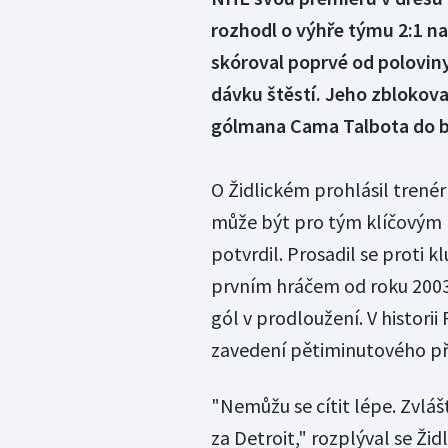
rozhodl o výhře týmu 2:1 n
skóroval poprvé od polovin
dávku štěstí. Jeho zblokov
gólmana Cama Talbota do b
O Židlickém prohlásil trené
může být pro tým klíčovým 
potvrdil. Prosadil se proti kl
prvním hráčem od roku 2003, 
gól v prodloužení. V histori
zavedení pětiminutového př
"Nemůžu se cítit lépe. Zvláš
za Detroit," rozplýval se Ži