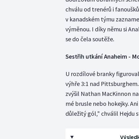
chválu od trenérů i fanoušků
v kanadském týmu zaznamena
výměnou. I díky němu si Ana
se do čela soutěže.
Sestřih utkání Anaheim - Mo
U rozdílové branky figuroval
výhře 3:1 nad Pittsburghem.
zvýšil Nathan MacKinnon na 2
mé brusle nebo hokejky. Ani n
důležitý gól," chválil Hejdu s
Výsledk