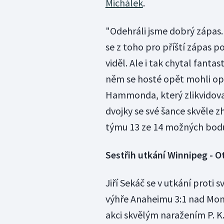
Michálek
.
"Odehráli jsme dobrý zápas. 
se z toho pro příští zápas p
viděl. Ale i tak chytal fantas
něm se hosté opět mohli op
Hammonda, který zlikvidoval 
dvojky se své šance skvěle z
týmu 13 ze 14 možných bod
Sestřih utkání Winnipeg - O
Jiří Sekáč se v utkání prot
výhře Anaheimu 3:1 nad Mon
akci skvělým naražením P. K