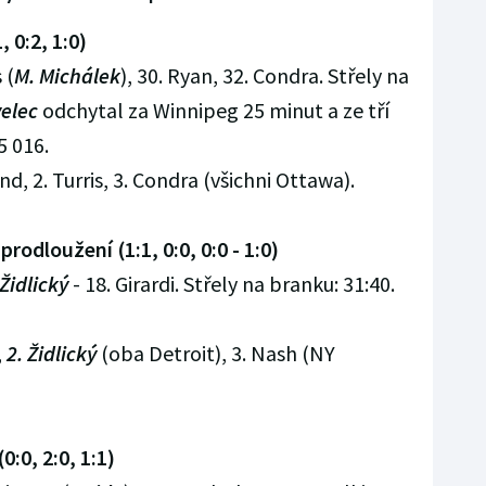
 0:2, 1:0)
 (
M. Michálek
), 30. Ryan, 32. Condra. Střely na
elec
odchytal za Winnipeg 25 minut a ze tří
5 016.
 2. Turris, 3. Condra (všichni Ottawa).
prodloužení (1:1, 0:0, 0:0 - 1:0)
 Židlický
- 18. Girardi. Střely na branku: 31:40.
,
2. Židlický
(oba Detroit), 3. Nash (NY
0:0, 2:0, 1:1)