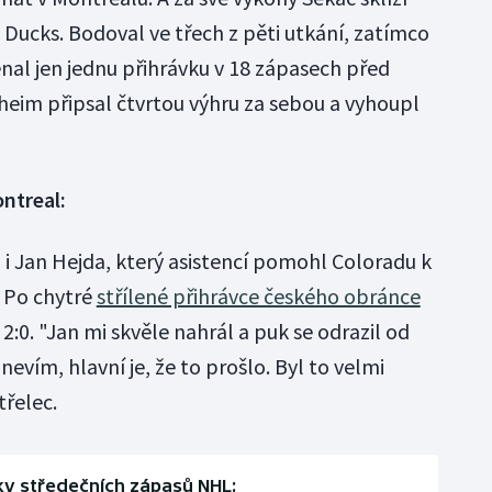
 Ducks. Bodoval ve třech z pěti utkání, zatímco
l jen jednu přihrávku v 18 zápasech před
heim připsal čtvrtou výhru za sebou a vyhoupl
ntreal:
 i Jan Hejda, který asistencí pomohl Coloradu k
 Po chytré
střílené přihrávce českého obránce
:0. "Jan mi skvěle nahrál a puk se odrazil od
evím, hlavní je, že to prošlo. Byl to velmi
třelec.
y středečních zápasů NHL: