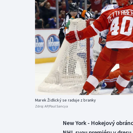
Curling
Dostihy
Florbal
Futsal
Golf
Gymnastika
Marek Židlický se raduje z branky
Zdroj:
AP/Paul Sancya
New York - Hokejový obránc
NHL svou premiéru v dresu 