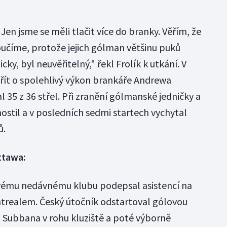
Jen jsme se měli tlačit více do branky. Věřím, že
oučíme, protože jejich gólman většinu puků
ticky, byl neuvěřitelný," řekl Frolík k utkání. V
řít o spolehlivý výkon brankáře Andrewa
35 z 36 střel. Při zranění gólmanské jedničky a
hostil a v posledních sedmi startech vychytal
ů.
ttawa:
i svému nedávnému klubu podepsal asistencí na
trealem. Český útočník odstartoval gólovou
. Subbana v rohu kluziště a poté výborně