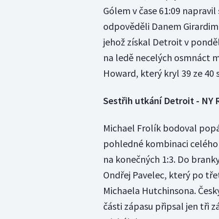
Gólem v čase 61:09 napravil
odpověděli Danem Girardim 
jehož získal Detroit v pondě
na ledě necelých osmnáct m
Howard, který kryl 39 ze 40 
Sestřih utkání Detroit - NY 
Michael Frolík bodoval popá
pohledné kombinaci celého 
na konečných 1:3. Do branky
Ondřej Pavelec, který po tř
Michaela Hutchinsona. Český
části zápasu připsal jen tři 