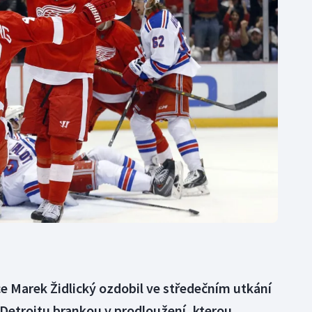
Moderní pětiboj
Triatlon
Motorsport
Veslování
Olympijské hry
Vodní slalom
Parasport
Volejbal
Plavání
Ostatní
Plážový volejbal
e Marek Židlický ozdobil ve středečním utkání
Detroitu brankou v prodloužení, kterou