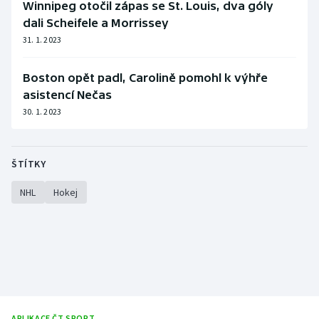
Winnipeg otočil zápas se St. Louis, dva góly
dali Scheifele a Morrissey
31. 1. 2023
Boston opět padl, Carolině pomohl k výhře
asistencí Nečas
30. 1. 2023
ŠTÍTKY
NHL
Hokej
APLIKACE ČT SPORT