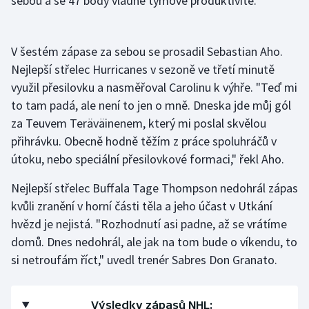
sebou a se 47 body vládne týmové produktivitě.
Short track
Sportovní střelba
V šestém zápase za sebou se prosadil Sebastian Aho.
Nejlepší střelec Hurricanes v sezoně ve třetí minutě
Stolní tenis
využil přesilovku a nasměřoval Carolinu k výhře. "Teď mi
to tam padá, ale není to jen o mně. Dneska jde můj gól
Triatlon
za Teuvem Teräväinenem, který mi poslal skvělou
přihrávku. Obecně hodně těžím z práce spoluhráčů v
Veslování
útoku, nebo speciální přesilovkové formaci," řekl Aho.
Vodní slalom
Nejlepší střelec Buffala Tage Thompson nedohrál zápas
kvůli zranění v horní části těla a jeho účast v Utkání
Volejbal
hvězd je nejistá. "Rozhodnutí asi padne, až se vrátíme
domů. Dnes nedohrál, ale jak na tom bude o víkendu, to
Ostatní
si netroufám říct," uvedl trenér Sabres Don Granato.
Výsledky zápasů NHL: