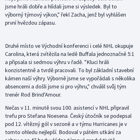
jsme hráli dobře a hlídali jsme si výsledek. Byl to
Moderní pětiboj
výborný týmový výkon," řekl Zacha, jenž byl vyhlášen
první hvězdou zápasu.
Motorsport
Olympijské hry
Druhé místo ve Východní konferenci i celé NHL okupuje
Carolina, která zvítězila na ledě Buffala jednoznačně 5:1
Parasport
a připsala si sedmou výhru v řadě. "Kluci hráli
Plavání
konzistentně a tvrdě pracovali. To byl základní stavební
kámen naší výhry. Výborně jsme se vypořádali s několika
Plážový volejbal
absencemi a došli jsme si pro výhru," chválil svůj tým
trenér Rod Brind'Amour.
Ragby
Nečas v 11. minutě svou 100. asistencí v NHL připravil
Rychlobruslení
trefu pro Stefana Noesena. Český útočník se podepsal
pod 12. vítězný gól v sezoně a v týmu Hurricanes je v
Rychlostní kanoistika
tomto ohledu nejlepší. Bodoval v pátém utkání za