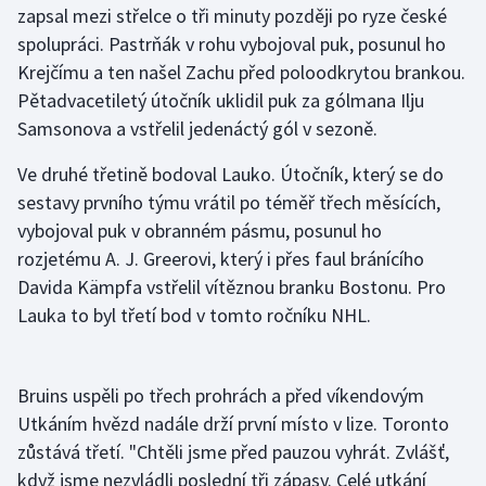
zapsal mezi střelce o tři minuty později po ryze české
spolupráci. Pastrňák v rohu vybojoval puk, posunul ho
Futsal
Krejčímu a ten našel Zachu před poloodkrytou brankou.
Pětadvacetiletý útočník uklidil puk za gólmana Ilju
Golf
Samsonova a vstřelil jedenáctý gól v sezoně.
Gymnastika
Ve druhé třetině bodoval Lauko. Útočník, který se do
sestavy prvního týmu vrátil po téměř třech měsících,
Házená
vybojoval puk v obranném pásmu, posunul ho
rozjetému A. J. Greerovi, který i přes faul bránícího
Jezdectví
Davida Kämpfa vstřelil vítěznou branku Bostonu. Pro
Judo
Lauka to byl třetí bod v tomto ročníku NHL.
Krasobruslení
Bruins uspěli po třech prohrách a před víkendovým
Lezení
Utkáním hvězd nadále drží první místo v lize. Toronto
zůstává třetí. "Chtěli jsme před pauzou vyhrát. Zvlášť,
Lyže a snowboard
když jsme nezvládli poslední tři zápasy. Celé utkání