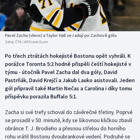
Atletika
Soutěže
Baseball a softbal
Historické návraty
Basketbal
Aplikace ČT sport
Pavel Zacha (vlevo) a Taylor Hall se radují po Zachově gólu
Zdroj:
ČTK / AP/Frank Gunn
Biatlon
AZ kvíz
Po třech ztrátách hokejisté Bostonu opět vyhráli. K
porážce Toronta 5:2 hodně přispěli čeští hokejisté v
Boby a skeleton
týmu - útočník Pavel Zacha dal dva góly, David
Box
Pastrňák, David Krejčí a Jakub Lauko asistovali. Jeden
gól připravil také Martin Nečas a Carolina i díky tomu
Curling
příspěvku porazila Buffalo 5:1.
Cyklistika
Zacha si své trefy schoval do závěrečné třetiny. Poprvé
se prosadil v 50. minutě, kdy se šikovnou kličkou zbavil
Dostihy
obránce T. J. Brodieho a přesnou střelou do horního
rohu vrátil Bostonu dvoubrankové vedení. Podruhé se
Florbal