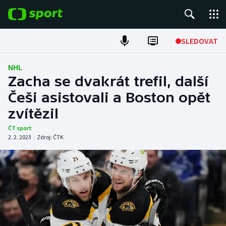
POPULÁRNÍ
SLEDOVAT
ME v atletice
NHL
Zacha se dvakrát trefil, další
ME v plavání
Češi asistovali a Boston opět
zvítězil
Fotbal
ČT sport
Hokej
2. 2. 2023
|
Zdroj:
ČTK
Tenis
DALŠÍ SPORTY
Americký fotbal
NEPŘEHLÉDNĚTE