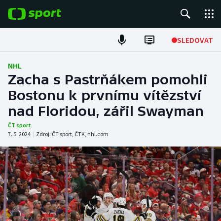
POPULÁRNÍ
SLEDOVAT
Fotbal
NHL
Zacha s Pastrňákem pomohli
Hokej
Bostonu k prvnímu vítězství
nad Floridou, zářil Swayman
Tenis
ČT sport
Atletika
7. 5. 2024
|
Zdroj:
ČT sport
,
ČTK
,
nhl.com
Cyklistika
DALŠÍ SPORTY
Americký fotbal
NEPŘEHLÉDNĚTE