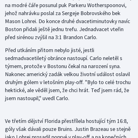
Stolní tenis
na modré čáře posunul puk Parkeru Wotherspoonovi,
jehož nahrávku poslal za Sergeje Bobrovského bek
Triatlon
Mason Lohrei. Do konce druhé dvacetiminutovky navíc
Boston přidali ještě jednu trefu. Jednadvacet vteřin
Veslování
před sirénou zvýšil na 3:1 Brandon Carlo.
Vodní slalom
Před utkáním přitom nebylo jisté, jestli
sedmadvacetiletý obránce nastoupí. Carlo neletěl s
Volejbal
týmem, protože v Bostonu čekal na narození syna.
Nakonec americký zadák velkou životní událost oslavil
Ostatní
druhým gólem v letošním play-off. "Bylo to celé trochu
hektické, ale věděl jsem, že chci hrát. Teď jsem rád, že
jsem nastoupil," uvedl Carlo.
Ve třetím dějství Florida přestřílela hostující tým 16:8,
góly však dávali pouze Bruins. Justin Brazeau se stejně
jako Lohrei prosadil poprvé v play-off a na konečných