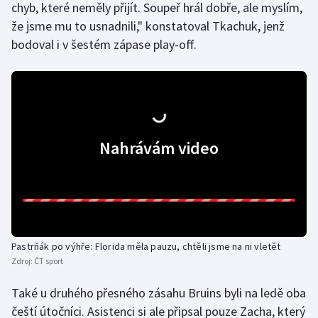
chyb, které neměly přijít. Soupeř hrál dobře, ale myslím,
Olympijské hry
že jsme mu to usnadnili," konstatoval Tkachuk, jenž
bodoval i v šestém zápase play-off.
Parasport
Plavání
Plážový volejbal
Nahrávám video
Ragby
Rychlobruslení
Rychlostní kanoistika
Pastrňák po výhře: Florida měla pauzu, chtěli jsme na ni vletět
Short track
Zdroj:
ČT sport
Také u druhého přesného zásahu Bruins byli na ledě oba
Sportovní střelba
čeští útočníci. Asistenci si ale připsal pouze Zacha, který