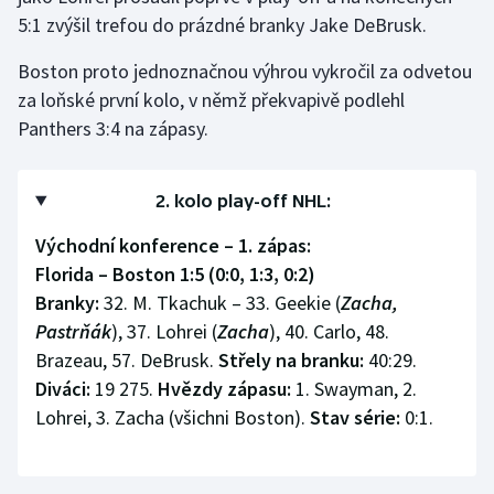
5:1 zvýšil trefou do prázdné branky Jake DeBrusk.
Boston proto jednoznačnou výhrou vykročil za odvetou
za loňské první kolo, v němž překvapivě podlehl
Panthers 3:4 na zápasy.
2. kolo play-off NHL:
Východní konference – 1. zápas:
Florida – Boston 1:5 (0:0, 1:3, 0:2)
Branky:
32. M. Tkachuk – 33. Geekie (
Zacha,
Pastrňák
), 37. Lohrei (
Zacha
), 40. Carlo, 48.
Brazeau, 57. DeBrusk.
Střely na branku:
40:29.
Diváci:
19 275.
Hvězdy zápasu:
1. Swayman, 2.
Lohrei, 3. Zacha (všichni Boston).
Stav série:
0:1.