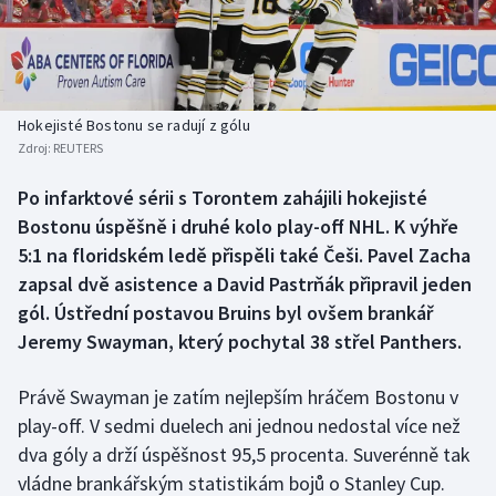
Baseball a softbal
Soutěže
Basketbal
Historické návraty
Biatlon
Aplikace ČT sport
Hokejisté Bostonu se radují z gólu
Zdroj:
REUTERS
Boby a skeleton
AZ kvíz
Po infarktové sérii s Torontem zahájili hokejisté
Bostonu úspěšně i druhé kolo play-off NHL. K výhře
Box
5:1 na floridském ledě přispěli také Češi. Pavel Zacha
Curling
zapsal dvě asistence a David Pastrňák připravil jeden
gól. Ústřední postavou Bruins byl ovšem brankář
Dostihy
Jeremy Swayman, který pochytal 38 střel Panthers.
Florbal
Právě Swayman je zatím nejlepším hráčem Bostonu v
play-off. V sedmi duelech ani jednou nedostal více než
Futsal
dva góly a drží úspěšnost 95,5 procenta. Suverénně tak
vládne brankářským statistikám bojů o Stanley Cup.
Golf