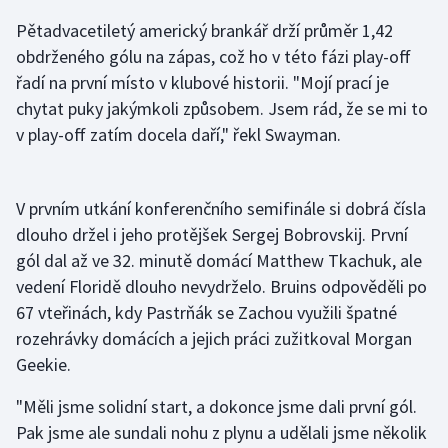
Pětadvacetiletý americký brankář drží průměr 1,42
Gymnastika
obdrženého gólu na zápas, což ho v této fázi play-off
řadí na první místo v klubové historii. "Mojí prací je
Házená
chytat puky jakýmkoli způsobem. Jsem rád, že se mi to
v play-off zatím docela daří," řekl Swayman.
Jezdectví
Judo
V prvním utkání konferenčního semifinále si dobrá čísla
dlouho držel i jeho protějšek Sergej Bobrovskij. První
Krasobruslení
gól dal až ve 32. minutě domácí Matthew Tkachuk, ale
vedení Floridě dlouho nevydrželo. Bruins odpověděli po
Lezení
67 vteřinách, kdy Pastrňák se Zachou využili špatné
Lyže a snowboard
rozehrávky domácích a jejich práci zužitkoval Morgan
Geekie.
Moderní pětiboj
"Měli jsme solidní start, a dokonce jsme dali první gól.
Motorsport
Pak jsme ale sundali nohu z plynu a udělali jsme několik