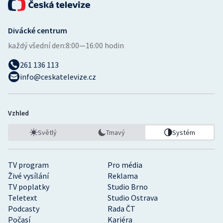
Divácké centrum
každý všední den:
8:00—16:00 hodin
261 136 113
info@ceskatelevize.cz
Vzhled
Světlý
Tmavý
Systém
TV program
Pro média
Živé vysílání
Reklama
TV poplatky
Studio Brno
Teletext
Studio Ostrava
Podcasty
Rada ČT
Počasí
Kariéra