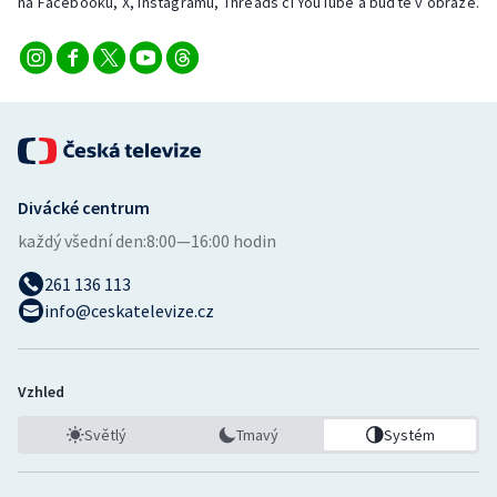
na Facebooku, X, Instagramu, Threads či YouTube a buďte v obraze.
Divácké centrum
každý všední den:
8:00—16:00 hodin
261 136 113
info@ceskatelevize.cz
Vzhled
Světlý
Tmavý
Systém