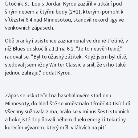
Útočník St. Louis Jordan Kyrou zazářil v utkání pod
širým nebem a čtyřmi body (2+2), kterými pomohl k
Gymnastika
vítězství 6:4 nad Minnesotou, stanovil rekord ligy ve
venkovních zápasech.
Házená
Obě branky i asistence zaznamenal ve druhé třetině, v
Jezdectví
níž Blues odskočili z 1:1 na 6:2. "Je to neuvěřitelné,"
radoval se. "Byl to úžasný zážitek. Když jsem byl dítě,
Judo
sledoval jsem vždy Winter Classic a snil, že si ho také
jednou zahraju," dodal Kyrou.
Krasobruslení
Lezení
Zápas se uskutečnil na baseballovém stadionu
Minnesoty, do hlediště se vměstnalo téměř 40 tisíc lidí.
Lyže a snowboard
Všechny sužovala zima, hrálo se v minus šesti stupních
Moderní pětiboj
a hokejisté doplňovali během duelu energii i tekutiny
kuřecím vývarem, který měli v láhvích na pití.
Motorsport