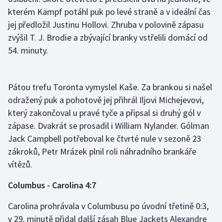
Stolní tenis
kterém Kämpf potáhl puk po levé straně a v ideální čas
jej předložil Justinu Hollovi. Zhruba v polovině zápasu
Triatlon
zvýšil T. J. Brodie a zbývající branky vstřelili domácí od
54. minuty.
Veslování
Vodní slalom
Pátou trefu Toronta vymyslel Kaše. Za brankou si našel
odražený puk a pohotově jej přihrál Iljovi Michejevovi,
Volejbal
který zakončoval u pravé tyče a připsal si druhý gól v
zápase. Dvakrát se prosadil i William Nylander. Gólman
Ostatní
Jack Campbell potřeboval ke čtvrté nule v sezoně 23
zákroků, Petr Mrázek plnil roli náhradního brankáře
vítězů.
Columbus - Carolina 4:7
Carolina prohrávala v Columbusu po úvodní třetině 0:3,
v 29. minutě přidal další zásah Blue Jackets Alexandre