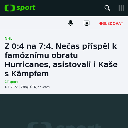
POPULÁRNÍ
SLEDOVAT
Fotbal
NHL
Z 0:4 na 7:4. Nečas přispěl k
Hokej
famóznímu obratu
Hurricanes, asistovali i Kaše
Tenis
s Kämpfem
Atletika
ČT sport
1. 1. 2022
|
Zdroj:
ČTK
,
nhl.com
Cyklistika
DALŠÍ SPORTY
Americký fotbal
NEPŘEHLÉDNĚTE