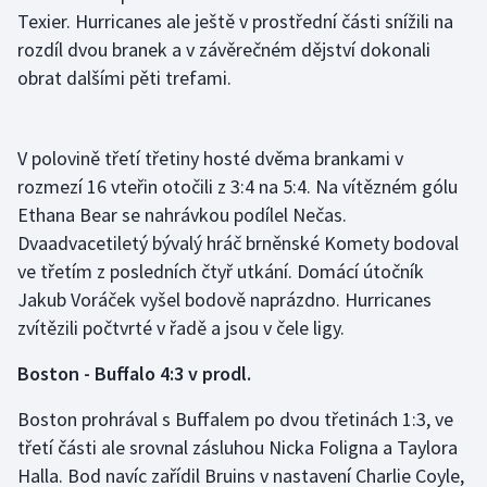
Texier. Hurricanes ale ještě v prostřední části snížili na
rozdíl dvou branek a v závěrečném dějství dokonali
obrat dalšími pěti trefami.
V polovině třetí třetiny hosté dvěma brankami v
rozmezí 16 vteřin otočili z 3:4 na 5:4. Na vítězném gólu
Ethana Bear se nahrávkou podílel Nečas.
Dvaadvacetiletý bývalý hráč brněnské Komety bodoval
ve třetím z posledních čtyř utkání. Domácí útočník
Jakub Voráček vyšel bodově naprázdno. Hurricanes
zvítězili počtvrté v řadě a jsou v čele ligy.
Boston - Buffalo 4:3 v prodl.
Boston prohrával s Buffalem po dvou třetinách 1:3, ve
třetí části ale srovnal zásluhou Nicka Foligna a Taylora
Halla. Bod navíc zařídil Bruins v nastavení Charlie Coyle,