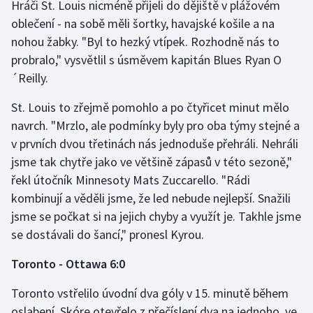
Hráči St. Louis nicméně přijeli do dějiště v plážovém
Olympijské hry
oblečení - na sobě měli šortky, havajské košile a na
nohou žabky. "Byl to hezký vtípek. Rozhodně nás to
Parasport
probralo," vysvětlil s úsměvem kapitán Blues Ryan O
´Reilly.
Plavání
St. Louis to zřejmě pomohlo a po čtyřicet minut mělo
Plážový volejbal
navrch. "Mrzlo, ale podmínky byly pro oba týmy stejné a
v prvních dvou třetinách nás jednoduše přehráli. Nehráli
Ragby
jsme tak chytře jako ve většině zápasů v této sezoně,"
řekl útočník Minnesoty Mats Zuccarello. "Rádi
Rychlobruslení
kombinují a věděli jsme, že led nebude nejlepší. Snažili
jsme se počkat si na jejich chyby a využít je. Takhle jsme
Rychlostní kanoistika
se dostávali do šancí," pronesl Kyrou.
Short track
Toronto - Ottawa 6:0
Sportovní střelba
Toronto vstřelilo úvodní dva góly v 15. minutě během
oslabení. Skóre otevřelo z přečíslení dva na jednoho, ve