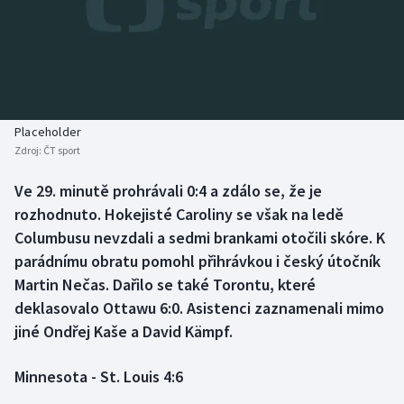
Baseball a softbal
Soutěže
Basketbal
Historické návraty
Biatlon
Aplikace ČT sport
Placeholder
Boby a skeleton
AZ kvíz
Zdroj:
ČT sport
Box
Ve 29. minutě prohrávali 0:4 a zdálo se, že je
rozhodnuto. Hokejisté Caroliny se však na ledě
Curling
Columbusu nevzdali a sedmi brankami otočili skóre. K
parádnímu obratu pomohl přihrávkou i český útočník
Dostihy
Martin Nečas. Dařilo se také Torontu, které
deklasovalo Ottawu 6:0. Asistenci zaznamenali mimo
Florbal
jiné Ondřej Kaše a David Kämpf.
Futsal
Minnesota - St. Louis 4:6
Golf