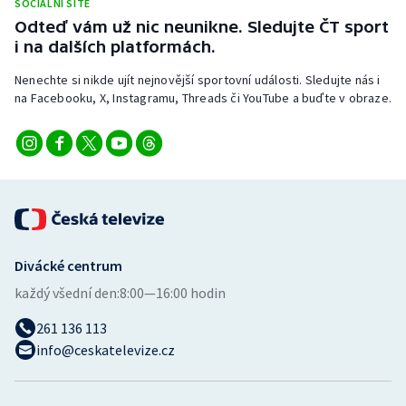
SOCIÁLNÍ SÍTĚ
Stolní tenis
Odteď vám už nic neunikne. Sledujte ČT sport
i na dalších platformách.
Triatlon
Nenechte si nikde ujít nejnovější sportovní události. Sledujte nás i
na Facebooku, X, Instagramu, Threads či YouTube a buďte v obraze.
Veslování
Vodní slalom
Volejbal
Ostatní
Divácké centrum
každý všední den:
8:00—16:00 hodin
261 136 113
info@ceskatelevize.cz