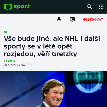
POPULÁRNÍ
SLEDOVAT
Fotbal
NHL
Vše bude jiné, ale NHL i další
Hokej
sporty se v létě opět
rozjedou, věří Gretzky
Tenis
ČT sport
Atletika
20. 4. 2020
|
Zdroj:
ČTK
Cyklistika
DALŠÍ SPORTY
Americký fotbal
NEPŘEHLÉDNĚTE