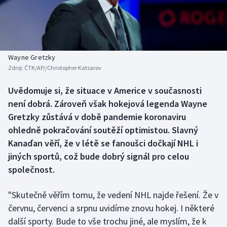
Baseball a softbal
Soutěže
Basketbal
Historické návraty
Biatlon
Aplikace ČT sport
Wayne Gretzky
Zdroj:
ČTK/AP//Christopher Katsarov
Boby a skeleton
AZ kvíz
Uvědomuje si, že situace v Americe v současnosti
není dobrá. Zároveň však hokejová legenda Wayne
Box
Gretzky zůstává v době pandemie koronaviru
Curling
ohledně pokračování soutěží optimistou. Slavný
Kanaďan věří, že v létě se fanoušci dočkají NHL i
Dostihy
jiných sportů, což bude dobrý signál pro celou
společnost.
Florbal
"Skutečně věřím tomu, že vedení NHL najde řešení. Že v
Futsal
červnu, červenci a srpnu uvidíme znovu hokej. I některé
další sporty. Bude to vše trochu jiné, ale myslím, že k
Golf