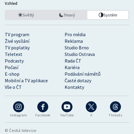
Vzhled
Světlý
Tmavý
Systém
TV program
Pro média
Živé vysílání
Reklama
TV poplatky
Studio Brno
Teletext
Studio Ostrava
Podcasty
Rada ČT
Počasí
Kariéra
E-shop
Podávání námětů
Mobilní a TV aplikace
Časté dotazy
Vše o ČT
Kontakty
Instagram
Facebook
YouTube
X
Threads
© Česká televize