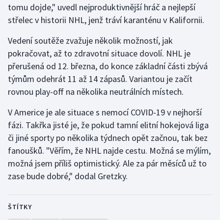
tomu dojde," uvedl nejproduktivnější hráč a nejlepší
střelec v historii NHL, jenž tráví karanténu v Kalifornii.
Gymnastika
Vedení soutěže zvažuje několik možností, jak
Házená
pokračovat, až to zdravotní situace dovolí. NHL je
přerušená od 12. března, do konce základní části zbývá
Jezdectví
týmům odehrát 11 až 14 zápasů. Variantou je začít
rovnou play-off na několika neutrálních místech.
Judo
V Americe je ale situace s nemocí COVID-19 v nejhorší
Krasobruslení
fázi. Takřka jisté je, že pokud tamní elitní hokejová liga
či jiné sporty po několika týdnech opět začnou, tak bez
Lezení
fanoušků. "Věřím, že NHL najde cestu. Možná se mýlím,
možná jsem příliš optimistický. Ale za pár měsíců už to
Lyže a snowboard
zase bude dobré," dodal Gretzky.
Moderní pětiboj
ŠTÍTKY
Motorsport