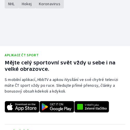
NHL
Hokej
Koronavirus
Olympijské hry
Parasport
Plavání
Plážový volejbal
APLIKACE ČT SPORT
Mějte celý sportovní svět vždy u sebe i na
Ragby
velké obrazovce.
Rychlobruslení
S mobilní aplikací, HbbTV a apkou iVysílání ve své chytré televizi
máte ČT sport vždy po ruce. Sledujte přímé přenosy, články a
bonusový obsah kdekoli a kdykoli.
Rychlostní kanoistika
Short track
Sportovní střelba