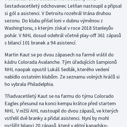
šestadvacetiletý odchovanec Letňan nastoupil a připsal
si gól a asistenci. V Detroitu rozehrál Vrána druhou
Gymnastika
sezonu. Do klubu přišel loni v dubnu výměnou z
Házená
Washingtonu, s kterým získal v roce 2018 Stanleyův
pohár. V NHL dosud odehrál včetně play-off 361 zápasů
Jezdectví
s bilancí 101 branek a 94 asistencí.
Judo
Martin Kaut se po dvou zápasech na farmě vrátil do
kádru Colorada Avalanche. Tým úřadujících šampionů
Krasobruslení
NHL naopak opustil Lukáš Sedlák, kterého vedení
nabídlo ostatním klubům. Ze seznamu volných hráčů si
Lezení
ho vybrala Philadelphia.
Lyže a snowboard
Třiadvacetiletý Kaut se na farmu do týmu Colorado
Eagles přesunul na konci kempu krátce před startem
Moderní pětiboj
NHL. V nižší AHL nastoupil do dvou zápasů, ve kterých
vstřelil dvě branky a přidal asistenci. Nyní by mohl
Motorsport
rozšířit bilanci 20 zápasů, které v elitní kanadsko-