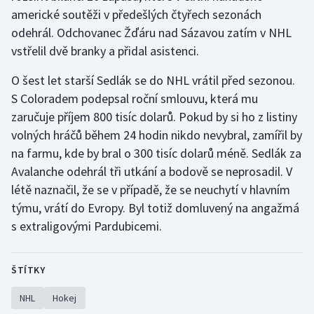
americké soutěži v předešlých čtyřech sezonách
Olympijské hry
odehrál. Odchovanec Žďáru nad Sázavou zatím v NHL
vstřelil dvě branky a přidal asistenci.
Parasport
O šest let starší Sedlák se do NHL vrátil před sezonou.
Plavání
S Coloradem podepsal roční smlouvu, která mu
zaručuje příjem 800 tisíc dolarů. Pokud by si ho z listiny
Plážový volejbal
volných hráčů během 24 hodin nikdo nevybral, zamířil by
na farmu, kde by bral o 300 tisíc dolarů méně. Sedlák za
Ragby
Avalanche odehrál tři utkání a bodově se neprosadil. V
létě naznačil, že se v případě, že se neuchytí v hlavním
Rychlobruslení
týmu, vrátí do Evropy. Byl totiž domluvený na angažmá
Rychlostní kanoistika
s extraligovými Pardubicemi.
Short track
ŠTÍTKY
Sportovní střelba
NHL
Hokej