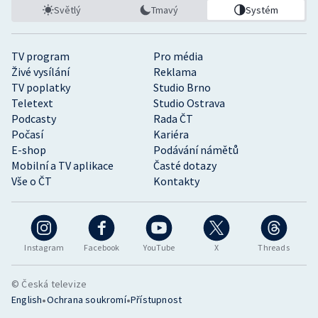
Světlý
Tmavý
Systém
TV program
Pro média
Živé vysílání
Reklama
TV poplatky
Studio Brno
Teletext
Studio Ostrava
Podcasty
Rada ČT
Počasí
Kariéra
E-shop
Podávání námětů
Mobilní a TV aplikace
Časté dotazy
Vše o ČT
Kontakty
Instagram
Facebook
YouTube
X
Threads
© Česká televize
•
•
English
Ochrana soukromí
Přístupnost