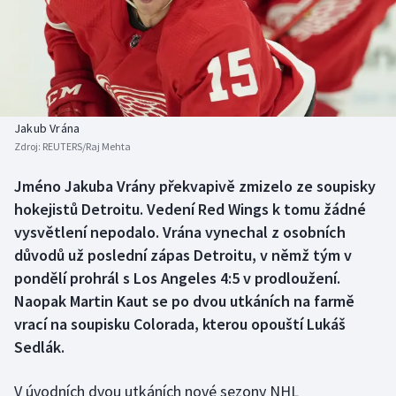
Baseball a softbal
Soutěže
Basketbal
Historické návraty
Biatlon
Aplikace ČT sport
Jakub Vrána
Boby a skeleton
AZ kvíz
Zdroj:
REUTERS/Raj Mehta
Box
Jméno Jakuba Vrány překvapivě zmizelo ze soupisky
hokejistů Detroitu. Vedení Red Wings k tomu žádné
Curling
vysvětlení nepodalo. Vrána vynechal z osobních
důvodů už poslední zápas Detroitu, v němž tým v
Dostihy
pondělí prohrál s Los Angeles 4:5 v prodloužení.
Naopak Martin Kaut se po dvou utkáních na farmě
Florbal
vrací na soupisku Colorada, kterou opouští Lukáš
Sedlák.
Futsal
V úvodních dvou utkáních nové sezony NHL
Golf