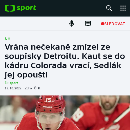
POPULÁRNÍ
SLEDOVAT
Fotbal
NHL
Vrána nečekaně zmizel ze
Hokej
soupisky Detroitu. Kaut se do
kádru Colorada vrací, Sedlák
Tenis
jej opouští
Atletika
ČT sport
19. 10. 2022
|
Zdroj:
ČTK
Cyklistika
DALŠÍ SPORTY
Americký fotbal
NEPŘEHLÉDNĚTE