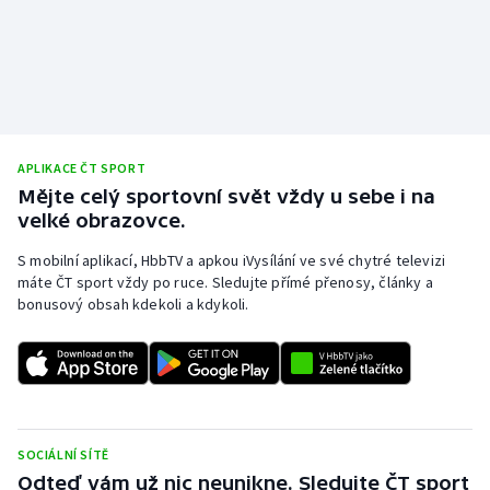
Stolní tenis
Triatlon
Veslování
APLIKACE ČT SPORT
Vodní slalom
Mějte celý sportovní svět vždy u sebe i na
velké obrazovce.
Volejbal
S mobilní aplikací, HbbTV a apkou iVysílání ve své chytré televizi
Ostatní
máte ČT sport vždy po ruce. Sledujte přímé přenosy, články a
bonusový obsah kdekoli a kdykoli.
SOCIÁLNÍ SÍTĚ
Odteď vám už nic neunikne. Sledujte ČT sport