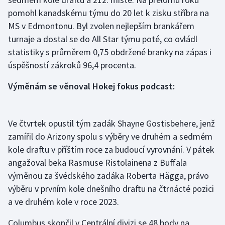
pomohl kanadskému týmu do 20 let k zisku stříbra na
MS v Edmontonu. Byl zvolen nejlepším brankářem
turnaje a dostal se do All Star týmu poté, co ovládl
statistiky s průměrem 0,75 obdržené branky na zápas i
úspěšností zákroků 96,4 procenta.
Výměnám se věnoval Hokej fokus podcast:
Ve čtvrtek opustil tým zadák Shayne Gostisbehere, jenž
zamířil do Arizony spolu s výběry ve druhém a sedmém
kole draftu v příštím roce za budoucí vyrovnání. V pátek
angažoval beka Rasmuse Ristolainena z Buffala
výměnou za švédského zadáka Roberta Hägga, právo
výběru v prvním kole dnešního draftu na čtrnácté pozici
a ve druhém kole v roce 2023.
Columbus skončil v Centrální divizi se 48 body na