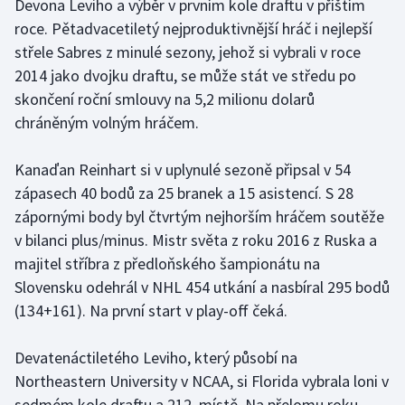
Devona Leviho a výběr v prvním kole draftu v příštím
Stolní tenis
roce. Pětadvacetiletý nejproduktivnější hráč i nejlepší
střele Sabres z minulé sezony, jehož si vybrali v roce
Triatlon
2014 jako dvojku draftu, se může stát ve středu po
skončení roční smlouvy na 5,2 milionu dolarů
Veslování
chráněným volným hráčem.
Vodní slalom
Kanaďan Reinhart si v uplynulé sezoně připsal v 54
Volejbal
zápasech 40 bodů za 25 branek a 15 asistencí. S 28
zápornými body byl čtvrtým nejhorším hráčem soutěže
Ostatní
v bilanci plus/minus. Mistr světa z roku 2016 z Ruska a
majitel stříbra z předloňského šampionátu na
Slovensku odehrál v NHL 454 utkání a nasbíral 295 bodů
(134+161). Na první start v play-off čeká.
Devatenáctiletého Leviho, který působí na
Northeastern University v NCAA, si Florida vybrala loni v
sedmém kole draftu a 212. místě. Na přelomu roku