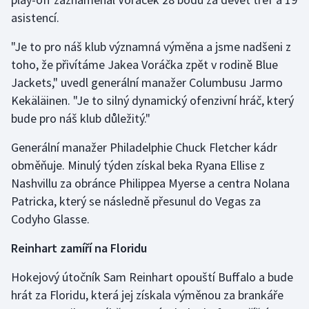
asistencí.
Olympijské hry
"Je to pro náš klub významná výměna a jsme nadšeni z
Parasport
toho, že přivítáme Jakea Voráčka zpět v rodině Blue
Jackets," uvedl generální manažer Columbusu Jarmo
Plavání
Kekäläinen. "Je to silný dynamický ofenzivní hráč, který
bude pro náš klub důležitý."
Plážový volejbal
Generální manažer Philadelphie Chuck Fletcher kádr
Ragby
obměňuje. Minulý týden získal beka Ryana Ellise z
Nashvillu za obránce Philippea Myerse a centra Nolana
Rychlobruslení
Patricka, který se následně přesunul do Vegas za
Codyho Glasse.
Rychlostní kanoistika
Reinhart zamíří na Floridu
Short track
Hokejový útočník Sam Reinhart opouští Buffalo a bude
Sportovní střelba
hrát za Floridu, která jej získala výměnou za brankáře