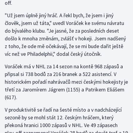
off.
Gymnastika
"Už jsem úplně jiný hráč. A řekl bych, že jsem i jiný
člověk, jsem už táta," uvedl Voráček ke svému návratu
Házená
do bývalého klubu. "Je jasné, že za posledních deset
došlo k mnoha změnám, zvlášť v hokeji. Jsem nadšený
Jezdectví
z toho, že ode mě očekávají, že se mi bude dařit ještě
víc než ve Philadelphii," dodal český útočník.
Judo
Voráček má v NHL za 14 sezon na kontě 968 zápasů a
Krasobruslení
připsal si 738 bodů za 216 branek a 522 asistencí. V
historickém pořadí nahrávačů mezi českými hokejisty je
Lezení
třetí za Jaromírem Jágrem (1155) a Patrikem Eliášem
(617).
Lyže a snowboard
V produktivitě se řadí na šesté místo a v nadcházející
Moderní pětiboj
sezoně by se mohl stát 12. českým hráčem, který
překoná hranici 1000 zápasů v NHL. Ve 49 zápasech
Motorsport
play-off zaznamenal Voráček 28 bodů za devět tref a 19