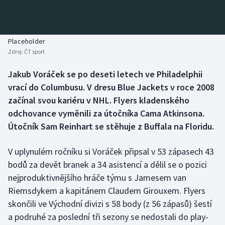
Baseball a softbal
Soutěže
Basketbal
Historické návraty
Placeholder
Zdroj:
ČT sport
Biatlon
Aplikace ČT sport
Jakub Voráček se po deseti letech ve Philadelphii
Boby a skeleton
AZ kvíz
vrací do Columbusu. V dresu Blue Jackets v roce 2008
začínal svou kariéru v NHL. Flyers kladenského
Box
odchovance vyměnili za útočníka Cama Atkinsona.
Útočník Sam Reinhart se stěhuje z Buffala na Floridu.
Curling
V uplynulém ročníku si Voráček připsal v 53 zápasech 43
Dostihy
bodů za devět branek a 34 asistencí a dělil se o pozici
Florbal
nejproduktivnějšího hráče týmu s Jamesem van
Riemsdykem a kapitánem Claudem Girouxem. Flyers
Futsal
skončili ve Východní divizi s 58 body (z 56 zápasů) šestí
a podruhé za poslední tři sezony se nedostali do play-
Golf