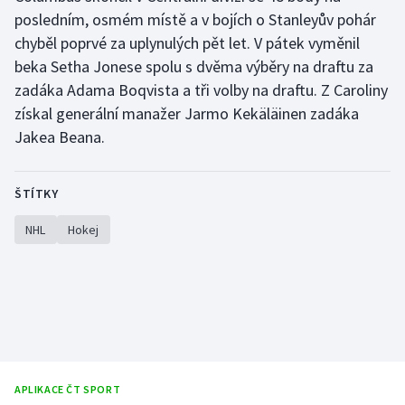
posledním, osmém místě a v bojích o Stanleyův pohár
chyběl poprvé za uplynulých pět let. V pátek vyměnil
beka Setha Jonese spolu s dvěma výběry na draftu za
zadáka Adama Boqvista a tři volby na draftu. Z Caroliny
získal generální manažer Jarmo Kekäläinen zadáka
Jakea Beana.
ŠTÍTKY
NHL
Hokej
APLIKACE ČT SPORT