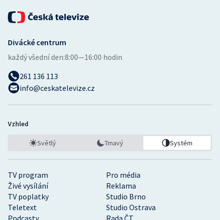
Divácké centrum
každý všední den:
8:00—16:00 hodin
261 136 113
info@ceskatelevize.cz
Vzhled
Světlý
Tmavý
Systém
TV program
Pro média
Živé vysílání
Reklama
TV poplatky
Studio Brno
Teletext
Studio Ostrava
Podcasty
Rada ČT