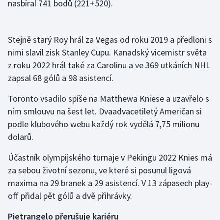
nasbíral 741 bodů (221+520).
Stejně starý Roy hrál za Vegas od roku 2019 a předloni s
nimi slavil zisk Stanley Cupu. Kanadský vicemistr světa
z roku 2022 hrál také za Carolinu a ve 369 utkáních NHL
zapsal 68 gólů a 98 asistencí.
Toronto vsadilo spíše na Matthewa Kniese a uzavřelo s
ním smlouvu na šest let. Dvaadvacetiletý Američan si
podle klubového webu každý rok vydělá 7,75 milionu
dolarů.
Účastník olympijského turnaje v Pekingu 2022 Knies má
za sebou životní sezonu, ve které si posunul ligová
maxima na 29 branek a 29 asistencí. V 13 zápasech play-
off přidal pět gólů a dvě přihrávky.
Pietrangelo přerušuje kariéru