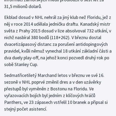
31,5 milionů dolarů.
Ekblad dosud v NHL nehrál za jiný klub než Floridu, jež z
něj v roce 2014 udělala jedničku draftu. Kanadský mistr
světa z Prahy 2015 dosud v lize absolvoval 732 utkání, v
nichž nasbíral 380 bodů (118+262). V březnu dostal
dvacetizápasový distanc za porušení antidopingových
pravidel, kvůli němuž vynechal 18 utkání základní části a
dva duely play-off, na jehož konci pozvedl druhý rok po
sobě Stanley Cup.
Sedmatřicetiletý Marchand letos v březnu ve své 16.
sezoně v NHL poprvé změnil dres a v den uzávěrky
přestupů byl vyměněn z Bostonu na Floridu. Ve
vyřazovacích bojích byl jedním z klíčových hráčů
Panthers, ve 23 zápasech vstřelil 10 branek a připsal si
stejný počet asistencí.