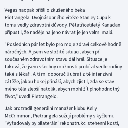
Vegas naopak přišli o zkušeného beka
Pietrangela. Dvojnásobného vítěze Stanley Cupu k
tomu vedly zdravotní důvody. Pětatřicetiletý Kanaďan
připustil, že naděje na jeho návrat je jen velmi malá.
"Posledních pár let bylo pro moje zdraví celkově hodně
náročných. A jsem ve složité situaci, abych při
současném zdravotním stavu dál hrál. Situace je
taková, že jsem všechny možnosti probíral vedle rodiny
také s lékaři. A ti mi doporučili ubrat z té intenzivní
zátěže, jakou hokej přináší, abych zjistil, zda se stav
mého těla zlepší natolik, abych mohl žít plnohodnotný
život," uvedl Pietrangelo.
Jak prozradil generální manažer klubu Kelly
McCrimmon, Pietrangela sužují problémy s kyčlemi.
"Vyžadovaly by bilaterální rekonstrukci stehenní kosti,