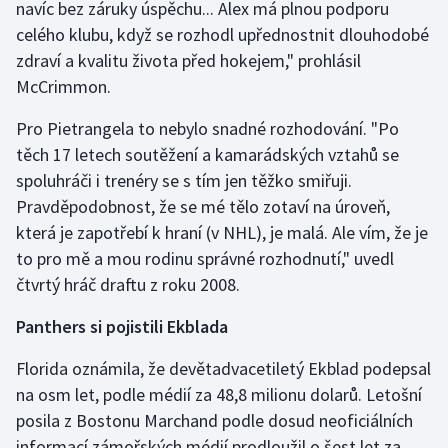
navíc bez záruky úspěchu... Alex má plnou podporu
celého klubu, když se rozhodl upřednostnit dlouhodobé
zdraví a kvalitu života před hokejem," prohlásil
McCrimmon.
Pro Pietrangela to nebylo snadné rozhodování. "Po
těch 17 letech soutěžení a kamarádských vztahů se
spoluhráči i trenéry se s tím jen těžko smiřuji.
Pravděpodobnost, že se mé tělo zotaví na úroveň,
která je zapotřebí k hraní (v NHL), je malá. Ale vím, že je
to pro mě a mou rodinu správné rozhodnutí," uvedl
čtvrtý hráč draftu z roku 2008.
Panthers si pojistili Ekblada
Florida oznámila, že devětadvacetiletý Ekblad podepsal
na osm let, podle médií za 48,8 milionu dolarů. Letošní
posila z Bostonu Marchand podle dosud neoficiálních
informací zámořských médií prodloužil o šest let za