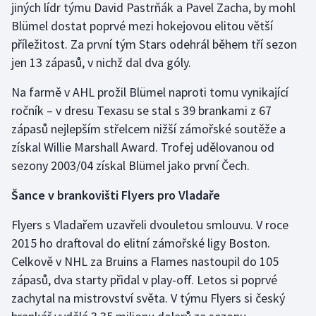
jiných lídr týmu David Pastrňák a Pavel Zacha, by mohl
Stolní tenis
Blümel dostat poprvé mezi hokejovou elitou větší
příležitost. Za první tým Stars odehrál během tří sezon
Triatlon
jen 13 zápasů, v nichž dal dva góly.
Veslování
Na farmě v AHL prožil Blümel naproti tomu vynikající
ročník – v dresu Texasu se stal s 39 brankami z 67
Vodní slalom
zápasů nejlepším střelcem nižší zámořské soutěže a
Volejbal
získal Willie Marshall Award. Trofej udělovanou od
sezony 2003/04 získal Blümel jako první Čech.
Ostatní
Šance v brankovišti Flyers pro Vladaře
Flyers s Vladařem uzavřeli dvouletou smlouvu. V roce
2015 ho draftoval do elitní zámořské ligy Boston.
Celkově v NHL za Bruins a Flames nastoupil do 105
zápasů, dva starty přidal v play-off. Letos si poprvé
zachytal na mistrovství světa. V týmu Flyers si český