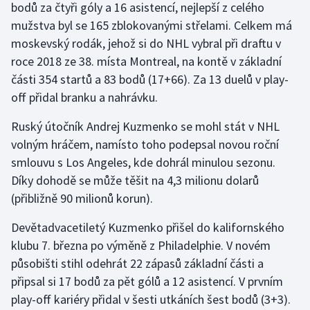
bodů za čtyři góly a 16 asistencí, nejlepší z celého
mužstva byl se 165 zblokovanými střelami. Celkem má
moskevský rodák, jehož si do NHL vybral při draftu v
roce 2018 ze 38. místa Montreal, na kontě v základní
části 354 startů a 83 bodů (17+66). Za 13 duelů v play-
off přidal branku a nahrávku.
Ruský útočník Andrej Kuzmenko se mohl stát v NHL
volným hráčem, namísto toho podepsal novou roční
smlouvu s Los Angeles, kde dohrál minulou sezonu.
Díky dohodě se může těšit na 4,3 milionu dolarů
(přibližně 90 milionů korun).
Devětadvacetiletý Kuzmenko přišel do kalifornského
klubu 7. března po výměně z Philadelphie. V novém
působišti stihl odehrát 22 zápasů základní části a
připsal si 17 bodů za pět gólů a 12 asistencí. V prvním
play-off kariéry přidal v šesti utkáních šest bodů (3+3).