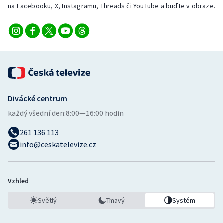
na Facebooku, X, Instagramu, Threads či YouTube a buďte v obraze.
Divácké centrum
každý všední den:
8:00—16:00 hodin
261 136 113
info@ceskatelevize.cz
Vzhled
Světlý
Tmavý
Systém