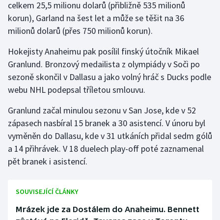
celkem 25,5 milionu dolarů (přibližně 535 milionů
korun), Garland na šest let a může se těšit na 36
milionů dolarů (přes 750 milionů korun).
Hokejisty Anaheimu pak posílil finský útočník Mikael
Granlund. Bronzový medailista z olympiády v Soči po
sezoně skončil v Dallasu a jako volný hráč s Ducks podle
webu NHL podepsal tříletou smlouvu.
Granlund začal minulou sezonu v San Jose, kde v 52
zápasech nasbíral 15 branek a 30 asistencí. V únoru byl
vyměněn do Dallasu, kde v 31 utkáních přidal sedm gólů
a 14 přihrávek. V 18 duelech play-off poté zaznamenal
pět branek i asistencí.
SOUVISEJÍCÍ ČLÁNKY
Mrázek jde za Dostálem do Anaheimu. Bennett