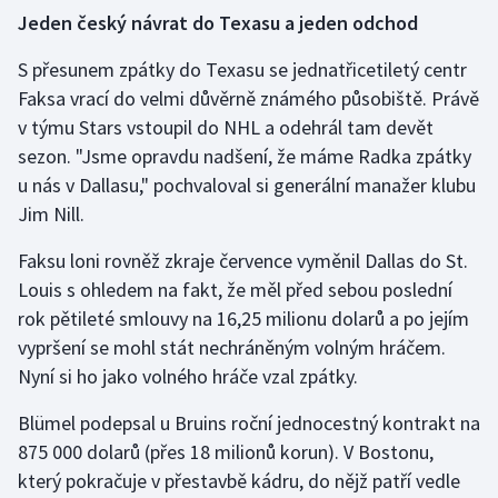
Jeden český návrat do Texasu a jeden odchod
Olympijské hry
S přesunem zpátky do Texasu se jednatřicetiletý centr
Parasport
Faksa vrací do velmi důvěrně známého působiště. Právě
v týmu Stars vstoupil do NHL a odehrál tam devět
Plavání
sezon. "Jsme opravdu nadšení, že máme Radka zpátky
u nás v Dallasu," pochvaloval si generální manažer klubu
Plážový volejbal
Jim Nill.
Ragby
Faksu loni rovněž zkraje července vyměnil Dallas do St.
Louis s ohledem na fakt, že měl před sebou poslední
Rychlobruslení
rok pětileté smlouvy na 16,25 milionu dolarů a po jejím
vypršení se mohl stát nechráněným volným hráčem.
Rychlostní kanoistika
Nyní si ho jako volného hráče vzal zpátky.
Short track
Blümel podepsal u Bruins roční jednocestný kontrakt na
875 000 dolarů (přes 18 milionů korun). V Bostonu,
Sportovní střelba
který pokračuje v přestavbě kádru, do nějž patří vedle