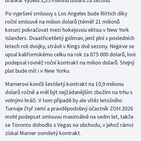
brankář vydělá 3,35 milionu dolarů za sezonu.
Po vypršení smlouvy s Los Angeles bude Rittich díky
roční smlouvě na milion dolarů (téměř 21 milionů
korun) pokračovat mezi hokejovou elitou v New York
Islanders. Dvaatřicetiletý gólman, jenž plní v posledních
letech roli dvojky, strávil v Kings dvě sezony. Nejprve se
upsal kalifornskému celku na rok za 875 000 dolarů, loni
podepsal rovněž roční kontrakt na milion dolarů. Stejný
plat bude mít i v New Yorku.
Marnerovi končil šestiletý kontrakt na 10,9 milionu
dolarů ročně a měl být nejžádanějším zbožím na trhu s
volnými hráči. V tom případě by ale vítěz letošního
Turnaje čtyř zemí a pravděpodobný účastník ZOH 2026
mohl podepsat smlouvu maximálně na sedm let, takže
se Toronto dohodlo s Vegas na obchodu, v jehož rámci
získal Marner osmiletý kontrakt.