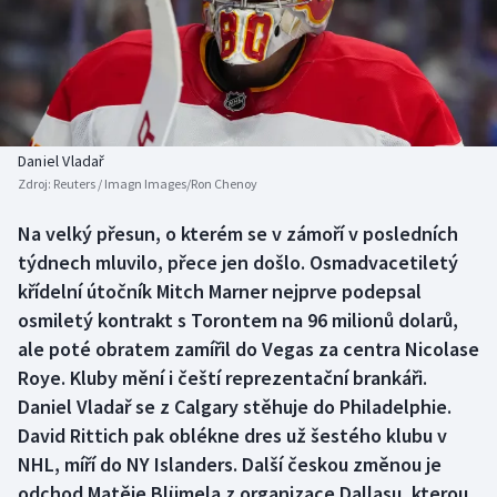
Baseball a softbal
Soutěže
Basketbal
Historické návraty
Biatlon
Aplikace ČT sport
Daniel Vladař
Boby a skeleton
AZ kvíz
Zdroj:
Reuters / Imagn Images/Ron Chenoy
Box
Na velký přesun, o kterém se v zámoří v posledních
týdnech mluvilo, přece jen došlo. Osmadvacetiletý
Curling
křídelní útočník Mitch Marner nejprve podepsal
osmiletý kontrakt s Torontem na 96 milionů dolarů,
Dostihy
ale poté obratem zamířil do Vegas za centra Nicolase
Roye. Kluby mění i čeští reprezentační brankáři.
Florbal
Daniel Vladař se z Calgary stěhuje do Philadelphie.
David Rittich pak oblékne dres už šestého klubu v
Futsal
NHL, míří do NY Islanders. Další českou změnou je
odchod Matěje Blümela z organizace Dallasu, kterou
Golf