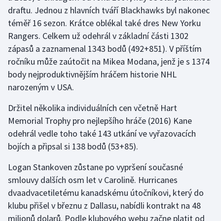
draftu. Jednou z hlavních tváří Blackhawks byl nakonec
téměř 16 sezon. Krátce oblékal také dres New Yorku
Rangers. Celkem už odehrál v základní části 1302
zápasů a zaznamenal 1343 bodů (492+851). V příštím
ročníku může zaútočit na Mikea Modana, jenž je s 1374
body nejproduktivnějším hráčem historie NHL
narozeným v USA.
Držitel několika individuálních cen včetně Hart
Memorial Trophy pro nejlepšího hráče (2016) Kane
odehrál vedle toho také 143 utkání ve vyřazovacích
bojích a připsal si 138 bodů (53+85).
Logan Stankoven zůstane po vypršení současné
smlouvy dalších osm let v Carolině. Hurricanes
dvaadvacetiletému kanadskému útočníkovi, který do
klubu přišel v březnu z Dallasu, nabídli kontrakt na 48
milionů dolarů. Podle klubového webu začne platit od