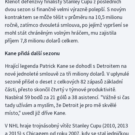
Klenot defenzivy finalisty Stanley Cupu z posledních
dvou sezon si finančně velmi výrazně polepší. S novým
kontraktem se může těšit v průměru na 10,5 milionu
ročně, zatímco dvouletá smlouva, po jejímž vypršení se
mohl stát chráněným volným hráčem, mu zajistila
příjem 7,8 milionu dolarů celkem.
Kane přidá další sezonu
Hrající legenda Patrick Kane se dohodl s Detroitem na
nové jednoleté smlouvě za tři miliony dolarů. V uplynulé
sezoně přišel o deset z celkových 82 zápasů základní
části, přesto skončil čtvrtý v týmové produktivitě.
Nasbíral 59 bodů za 21 gólů a 38 asistencí. "Vážně si čas
tady užívám a myslím, že Detroit je pro mě skvělé
místo," uvedl již dříve Kane.
V NHL hraje trojnásobný vítěz Stanley Cupu (2010, 2013
a 2015) s Chicagem od roku 2007, kdy se stal jedničkou