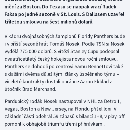
mění za Boston. Do Texasu se naopak vrací Radek
Gymnastika
Faksa po jedné sezoně v St. Louis. S Dallasem uzavřel
tříletou smlouvu na šest milionů dolarů.
Házená
V kádru dvojnásobných šampionů Floridy Panthers bude
Jezdectví
i v příští sezoně hrát Tomáš Nosek. Podle TSN si Nosek
vydělá 775 000 dolarů. S vítězi Stanley Cupu podepsal
Judo
dvaatřicetiletý český hokejista novou roční smlouvu.
Panthers se dohodli po centrovi Samu Bennettovi také
Krasobruslení
s dalšími dvěma důležitými články úspěšného týmu –
víceleté kontrakty dostali obránce Aaron Ekblad a
Lezení
útočník Brad Marchand.
Lyže a snowboard
Pardubický rodák Nosek nastupoval v NHL za Detroit,
Vegas, Boston a New Jersey, na Floridu přišel loni. V
Moderní pětiboj
základní části odehrál 59 zápasů s bilancí 1+8, v play-off
pomohl k obhajobě triumfu třemi přihrávkami.
Motorsport