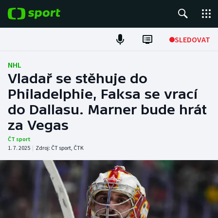
POPULÁRNÍ
SLEDOVAT
Fotbal
NHL
Vladař se stěhuje do
Hokej
Philadelphie, Faksa se vrací
do Dallasu. Marner bude hrát
Tenis
za Vegas
Atletika
ČT sport
1. 7. 2025
|
Zdroj:
ČT sport
,
ČTK
Cyklistika
DALŠÍ SPORTY
Americký fotbal
NEPŘEHLÉDNĚTE