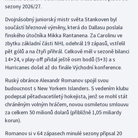
sezony 2026/27.
Dvojnásobný juniorský mistr světa Stankoven byl
součástí březnové výměny, která do Dallasu poslala
finského útočníka Mikka Rantanena. Za Carolinu ve
zbytku základní části NHL odehrál 19 zápasů, vstřelil
pět gólů a na čtyři přihrál. Celkově měl v sezoně bilanci
14+24, v play-off přidal ještě osm bodů (5+3) a s
Hurricanes došel až do finále Východní konference.
Ruský obránce Alexandr Romanov spojil svou
budoucnost s New Yorkem Islanders. S vedením klubu
podepsal pětadvacetiletý hokejista, jenž se mohl stát
chráněným volným hráčem, novou osmiletou smlouvu
za celkem 50 milionů dolarů (přibližně 1,05 miliardy
korun).
Romanov si v 64 zápasech minulé sezony připsal 20