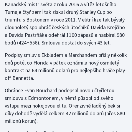
Kanadský mistr světa z roku 2016 a vítěz letošního
Turnaje čtyř zemí tak získal druhý Stanley Cup po
triumfu s Bostonem v roce 2011. V elitní lize tak bývalý
dlouholetý spoluhráč českých útočníků Davida Krejčího
a Davida Pastrňáka odehrál 1100 zápasů a nasbíral 980
bodů (424+556). Smlouvu dostal do svých 43 let.
Podpisy smluv s Ekbladem a Marchandem přišly několik
dnů poté, co Florida v pátek oznámila nový osmiletý
kontrakt na 64 milionů dolarů pro nejlepšího hráče play-
off Bennetta.
Obránce Evan Bouchard podepsal novou čtyřletou
smlouvu s Edmontonem, v němž působí od svého
vstupu mezi hokejovou elitu. Ofenzivně laděný bek si
díky dohodě vydělá celkem 42 milionů dolarů (přes 880
milionů korun).