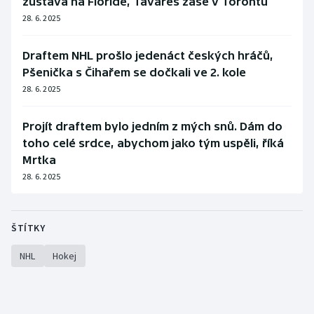
zůstává na Floridě, Tavares zase v Torontu
28. 6. 2025
Draftem NHL prošlo jedenáct českých hráčů,
Pšenička s Čihařem se dočkali ve 2. kole
28. 6. 2025
Projít draftem bylo jedním z mých snů. Dám do
toho celé srdce, abychom jako tým uspěli, říká
Mrtka
28. 6. 2025
ŠTÍTKY
NHL
Hokej