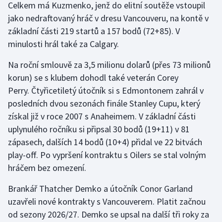
Celkem má Kuzmenko, jenž do elitní soutěže vstoupil
jako nedraftovaný hráč v dresu Vancouveru, na kontě v
základní části 219 startů a 157 bodů (72+85). V
minulosti hrál také za Calgary.
Na roční smlouvě za 3,5 milionu dolarů (přes 73 milionů
korun) se s klubem dohodl také veterán Corey
Perry. Čtyřicetiletý útočník si s Edmontonem zahrál v
posledních dvou sezonách finále Stanley Cupu, který
získal již v roce 2007 s Anaheimem. V základní části
uplynulého ročníku si připsal 30 bodů (19+11) v 81
zápasech, dalších 14 bodů (10+4) přidal ve 22 bitvách
play-off. Po vypršení kontraktu s Oilers se stal volným
hráčem bez omezení.
Brankář Thatcher Demko a útočník Conor Garland
uzavřeli nové kontrakty s Vancouverem. Platit začnou
od sezony 2026/27. Demko se upsal na další tři roky za