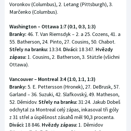
Voronkov (Columbus), 2. Letang (Pittsburgh), 3.
Marčenko (Columbus).
Washington – Ottawa 1:7 (0:1, 0:3, 1:3)
Branky:
46. T. Van Riemsdyk – 2. a 25. Cozens, 41. a
55. Batherson, 24. Pinto, 27. Cousins, 50. Chabot.
Střely na branku:
13:34.
Diváci:
18 347.
Hvězdy
zápasu:
1. Cousins, 2. Batherson, 3. Stützle (všichni
Ottawa).
Vancouver – Montreal 3:4 (1:0, 1:1, 1:3)
Branky:
5. E. Pettersson (Hronek), 27. DeBrusk, 57.
Garland – 36. Suzuki, 42. Slafkovský, 49. Matheson,
52. Děmidov.
Střely na branku:
31:24. Jakub Dobeš
odchytal za Montreal celý zápas, inkasoval tři góly
z 31 střel a úspěšnost zásahů měl 90,3 procenta.
Diváci:
18 846.
Hvězdy zápasu:
1. Děmidov