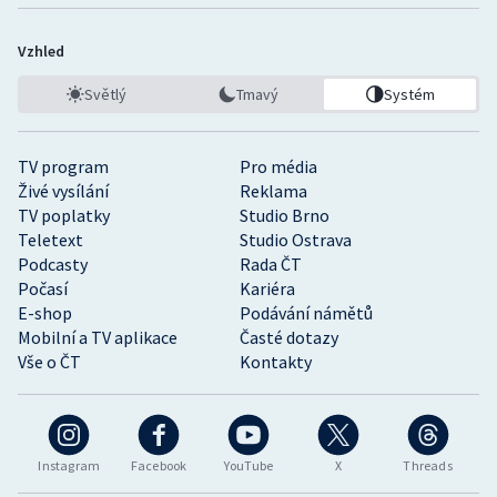
Vzhled
Světlý
Tmavý
Systém
TV program
Pro média
Živé vysílání
Reklama
TV poplatky
Studio Brno
Teletext
Studio Ostrava
Podcasty
Rada ČT
Počasí
Kariéra
E-shop
Podávání námětů
Mobilní a TV aplikace
Časté dotazy
Vše o ČT
Kontakty
Instagram
Facebook
YouTube
X
Threads