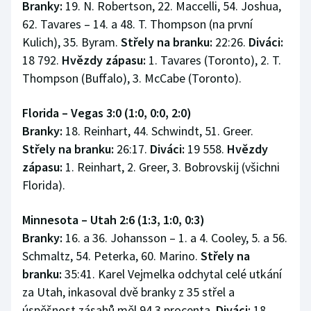
Branky:
19. N. Robertson, 22. Maccelli, 54. Joshua,
62. Tavares – 14. a 48. T. Thompson (na první
Kulich), 35. Byram.
Střely na branku:
22:26.
Diváci:
18 792.
Hvězdy zápasu:
1. Tavares (Toronto), 2. T.
Thompson (Buffalo), 3. McCabe (Toronto).
Florida – Vegas 3:0 (1:0, 0:0, 2:0)
Branky:
18. Reinhart, 44. Schwindt, 51. Greer.
Střely na branku:
26:17.
Diváci:
19 558.
Hvězdy
zápasu:
1. Reinhart, 2. Greer, 3. Bobrovskij (všichni
Florida).
Minnesota – Utah 2:6 (1:3, 1:0, 0:3)
Branky:
16. a 36. Johansson – 1. a 4. Cooley, 5. a 56.
Schmaltz, 54. Peterka, 60. Marino.
Střely na
branku:
35:41. Karel Vejmelka odchytal celé utkání
za Utah, inkasoval dvě branky z 35 střel a
úspěšnost zásahů měl 94,3 procenta.
Diváci:
18