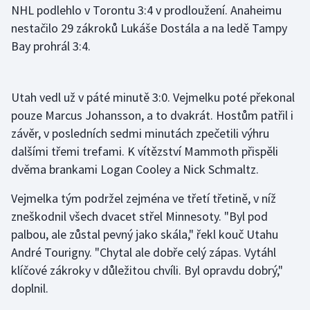
NHL podlehlo v Torontu 3:4 v prodloužení. Anaheimu
nestačilo 29 zákroků Lukáše Dostála a na ledě Tampy
Gymnastika
Bay prohrál 3:4.
Házená
Utah vedl už v páté minutě 3:0. Vejmelku poté překonal
Jezdectví
pouze Marcus Johansson, a to dvakrát. Hostům patřil i
Judo
závěr, v posledních sedmi minutách zpečetili výhru
dalšími třemi trefami. K vítězství Mammoth přispěli
Krasobruslení
dvěma brankami Logan Cooley a Nick Schmaltz.
Vejmelka tým podržel zejména ve třetí třetině, v níž
Lezení
zneškodnil všech dvacet střel Minnesoty. "Byl pod
Lyže a snowboard
palbou, ale zůstal pevný jako skála," řekl kouč Utahu
André Tourigny. "Chytal ale dobře celý zápas. Vytáhl
Moderní pětiboj
klíčové zákroky v důležitou chvíli. Byl opravdu dobrý,"
doplnil.
Motorsport