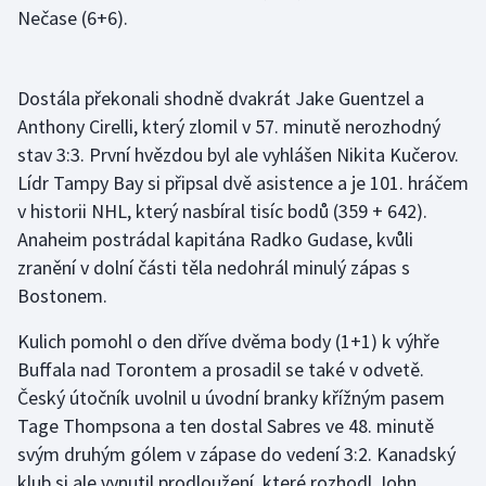
Nečase (6+6).
Dostála překonali shodně dvakrát Jake Guentzel a
Anthony Cirelli, který zlomil v 57. minutě nerozhodný
stav 3:3. První hvězdou byl ale vyhlášen Nikita Kučerov.
Lídr Tampy Bay si připsal dvě asistence a je 101. hráčem
v historii NHL, který nasbíral tisíc bodů (359 + 642).
Anaheim postrádal kapitána Radko Gudase, kvůli
zranění v dolní části těla nedohrál minulý zápas s
Bostonem.
Kulich pomohl o den dříve dvěma body (1+1) k výhře
Buffala nad Torontem a prosadil se také v odvetě.
Český útočník uvolnil u úvodní branky křížným pasem
Tage Thompsona a ten dostal Sabres ve 48. minutě
svým druhým gólem v zápase do vedení 3:2. Kanadský
klub si ale vynutil prodloužení, které rozhodl John