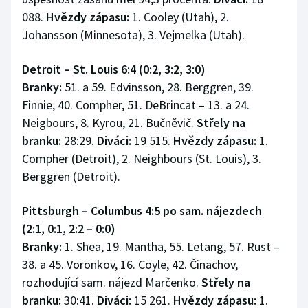
088.
Hvězdy zápasu:
1. Cooley (Utah), 2.
Johansson (Minnesota), 3. Vejmelka (Utah).
Detroit – St. Louis 6:4 (0:2, 3:2, 3:0)
Branky:
51. a 59. Edvinsson, 28. Berggren, 39.
Finnie, 40. Compher, 51. DeBrincat – 13. a 24.
Neigbours, 8. Kyrou, 21. Bučněvič.
Střely na
branku:
28:29.
Diváci:
19 515.
Hvězdy zápasu:
1.
Compher (Detroit), 2. Neighbours (St. Louis), 3.
Berggren (Detroit).
Pittsburgh – Columbus 4:5 po sam. nájezdech
(2:1, 0:1, 2:2
–
0:0)
Branky:
1. Shea, 19. Mantha, 55. Letang, 57. Rust –
38. a 45. Voronkov, 16. Coyle, 42. Činachov,
rozhodující sam. nájezd Marčenko.
Střely na
branku:
30:41.
Diváci:
15 261.
Hvězdy zápasu:
1.