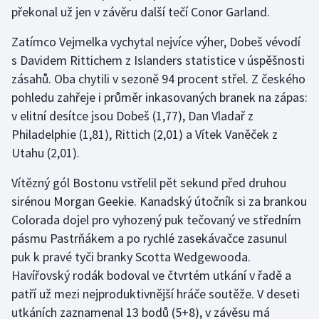
Stolní tenis
překonal už jen v závěru další tečí Conor Garland.
Zatímco Vejmelka vychytal nejvíce výher, Dobeš vévodí
Triatlon
s Davidem Rittichem z Islanders statistice v úspěšnosti
zásahů. Oba chytili v sezoně 94 procent střel. Z českého
Veslování
pohledu zahřeje i průměr inkasovaných branek na zápas:
Vodní slalom
v elitní desítce jsou Dobeš (1,77), Dan Vladař z
Philadelphie (1,81), Rittich (2,01) a Vítek Vaněček z
Volejbal
Utahu (2,01).
Ostatní
Vítězný gól Bostonu vstřelil pět sekund před druhou
sirénou Morgan Geekie. Kanadský útočník si za brankou
Colorada dojel pro vyhozený puk tečovaný ve středním
pásmu Pastrňákem a po rychlé zasekávačce zasunul
puk k pravé tyči branky Scotta Wedgewooda.
Havířovský rodák bodoval ve čtvrtém utkání v řadě a
patří už mezi nejproduktivnější hráče soutěže. V deseti
utkáních zaznamenal 13 bodů (5+8), v závěsu má