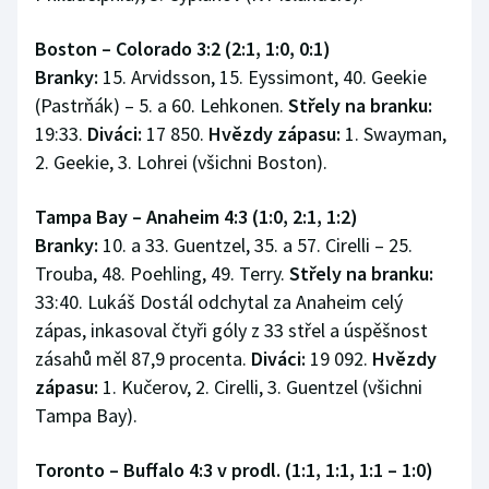
Boston – Colorado 3:2 (2:1, 1:0, 0:1)
Branky:
15. Arvidsson, 15. Eyssimont, 40. Geekie
(Pastrňák) – 5. a 60. Lehkonen.
Střely na branku:
19:33.
Diváci:
17 850.
Hvězdy zápasu:
1. Swayman,
2. Geekie, 3. Lohrei (všichni Boston).
Tampa Bay – Anaheim 4:3 (1:0, 2:1, 1:2)
Branky:
10. a 33. Guentzel, 35. a 57. Cirelli – 25.
Trouba, 48. Poehling, 49. Terry.
Střely na branku:
33:40. Lukáš Dostál odchytal za Anaheim celý
zápas, inkasoval čtyři góly z 33 střel a úspěšnost
zásahů měl 87,9 procenta.
Diváci:
19 092.
Hvězdy
zápasu:
1. Kučerov, 2. Cirelli, 3. Guentzel (všichni
Tampa Bay).
Toronto – Buffalo 4:3 v prodl. (1:1, 1:1, 1:1
–
1:0)