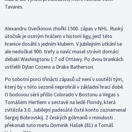
Tavares.
Alexandru Ovečkinovi zhořkl 1500. zápas v NHL. Ruský
útočník je osmým hráčem v historii ligy, jenž této
hranice dosáhl s jedním klubem. V jubilejním utkání se
ale nedočkal 900. trefy a navíc musel strávit domácí
debakl Washingtonu 1:7 od Ottawy. Po dvou brankách
vstřelili Dylan Cozens a Drake Batherson.
Po sobotní porci třinácti zápasů už není v soutěži tým,
který by v této sezoně neprohrál v základní hrací době.
O bodovou sérii přišlo Colorado v Bostonu a Vegas s
Tomášem Hertlem v sestavě na ledě Floridy, která
zvítězila 3:0. Jubilejní padesáté čisté konto zaznamenal
Sergej Bobrovskij. Z českých gólmanů v minulosti
překonali tuto metu Dominik Hašek (81) a Tomáš