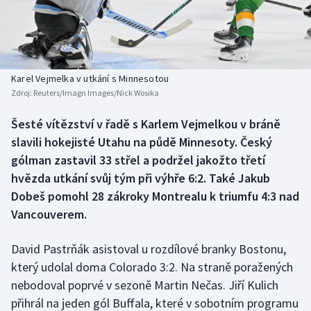
Baseball a softbal
Soutěže
Basketbal
Historické návraty
Biatlon
Aplikace ČT sport
Karel Vejmelka v utkání s Minnesotou
Zdroj:
Reuters/Imagn Images/Nick Wosika
Boby a skeleton
AZ kvíz
Šesté vítězství v řadě s Karlem Vejmelkou v bráně
slavili hokejisté Utahu na půdě Minnesoty. Český
Box
gólman zastavil 33 střel a podržel jakožto třetí
Curling
hvězda utkání svůj tým při výhře 6:2. Také Jakub
Dobeš pomohl 28 zákroky Montrealu k triumfu 4:3 nad
Dostihy
Vancouverem.
Florbal
David Pastrňák asistoval u rozdílové branky Bostonu,
který udolal doma Colorado 3:2. Na straně poražených
Futsal
nebodoval poprvé v sezoně Martin Nečas. Jiří Kulich
přihrál na jeden gól Buffala, které v sobotním programu
Golf