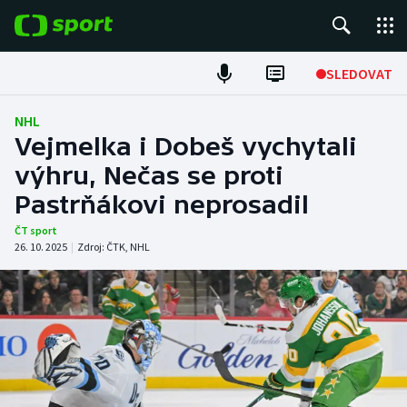
POPULÁRNÍ
SLEDOVAT
Fotbal
NHL
Vejmelka i Dobeš vychytali
Hokej
výhru, Nečas se proti
Pastrňákovi neprosadil
Tenis
ČT sport
Atletika
26. 10. 2025
|
Zdroj:
ČTK
,
NHL
Cyklistika
DALŠÍ SPORTY
Americký fotbal
NEPŘEHLÉDNĚTE