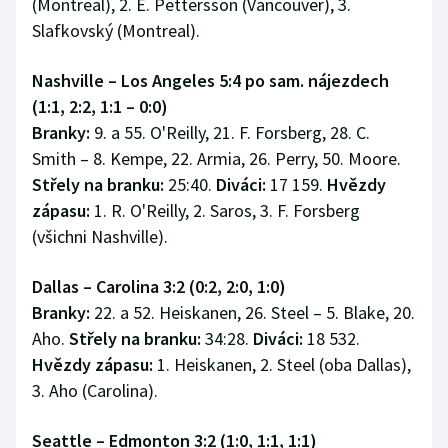
(Montreal), 2. E. Pettersson (Vancouver), 3.
Slafkovský (Montreal).
Nashville – Los Angeles 5:4 po sam. nájezdech
(1:1, 2:2, 1:1
–
0:0)
Branky:
9. a 55. O'Reilly, 21. F. Forsberg, 28. C.
Smith – 8. Kempe, 22. Armia, 26. Perry, 50. Moore.
Střely na branku:
25:40.
Diváci:
17 159.
Hvězdy
zápasu:
1. R. O'Reilly, 2. Saros, 3. F. Forsberg
(všichni Nashville).
Dallas – Carolina 3:2 (0:2, 2:0, 1:0)
Branky:
22. a 52. Heiskanen, 26. Steel – 5. Blake, 20.
Aho.
Střely na branku:
34:28.
Diváci:
18 532.
Hvězdy zápasu:
1. Heiskanen, 2. Steel (oba Dallas),
3. Aho (Carolina).
Seattle – Edmonton 3:2 (1:0, 1:1, 1:1)