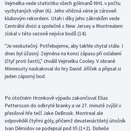
Vejmelka vede statistiku všech gólmanů NHL v počtu
Olympijské hry
vychytaných výher (6). Jeho vítězná série je zároveň
klubovým rekordem. Utah i díky jeho zákrokům vede
Parasport
Centrální divizi a společně s New Jersey a Montrealem
získal v této sezoně nejvíce bodů (14).
Plavání
"Je neskutečný. Potřebujeme, aby takhle chytal stále. I
Plážový volejbal
dnes byl úžasný. Zejména na konci zápasu při oslabení
(čtyř proti šesti)," chválil Vejmelku Cooley. V obraně
Ragby
Minnesoty naskakoval do hry David Jiříček a připsal si
jeden záporný bod.
Rychlobruslení
Rychlostní kanoistika
Po útočném Hronkově výpadu zakončoval Elias
Pettersson do odkryté branky a ve 27. minutě zvýšil v
Short track
přesilové hře tečí Jake DeBrusk. Montreal ale
odpověděl čtyřmi góly, přičemž devatenáctiletý útočník
Sportovní střelba
Ivan Děmidov se podepsal pod tři (1+2). Dobeše