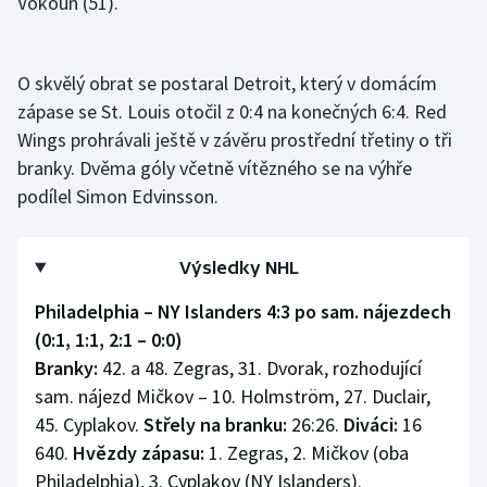
Vokoun (51).
O skvělý obrat se postaral Detroit, který v domácím
zápase se St. Louis otočil z 0:4 na konečných 6:4. Red
Wings prohrávali ještě v závěru prostřední třetiny o tři
branky. Dvěma góly včetně vítězného se na výhře
podílel Simon Edvinsson.
Výsledky NHL
Philadelphia – NY Islanders 4:3 po sam. nájezdech
(0:1, 1:1, 2:1
–
0:0)
Branky:
42. a 48. Zegras, 31. Dvorak, rozhodující
sam. nájezd Mičkov – 10. Holmström, 27. Duclair,
45. Cyplakov.
Střely na branku:
26:26.
Diváci:
16
640.
Hvězdy zápasu:
1. Zegras, 2. Mičkov (oba
Philadelphia), 3. Cyplakov (NY Islanders).